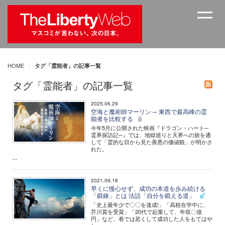
HOME
タグ「霊能者」の記事一覧
タグ「霊能者」の記事一覧
2025.06.29
空海と魔術師マーリン ─ 東西で最高峰の霊
能者を比較する
今年5月に公開された映画『ドラゴン・ハート─
霊界探訪記─』では、地獄巡りと天界への旅を通
して「霊的な目から見た善悪の価値観」が明かさ
れた。
...
2021.09.18
早くに慢心せず、成功の本道を歩み続ける
「鍛錬」とは 法話「自分を鍛える道」
「史上最年少で〇〇を達成!」「高校在学中に、
芥川賞を受賞」「20代で起業して、年収〇億
円」など、巷では若くして成功した人をもてはや