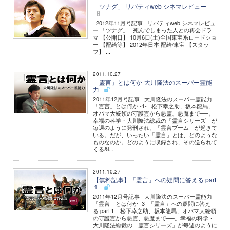
「ツナグ」 リバティweb シネマレビュー
2012年11月号記事 リバティweb シネマレビュ
ー 「ツナグ」 死んでしまった人との再会ドラ
マ 【公開日】 10月6日(土)全国東宝系ロードショ
ー 【配給等】 2012年日本 配給/東宝 【スタッ
フ】 ...
2011.10.27
「霊言」とは何か-大川隆法のスーパー霊能
力
2011年12月号記事 大川隆法のスーパー霊能力
「霊言」とは何か -1- 松下幸之助、坂本龍馬、
オバマ大統領の守護霊から悪霊、悪魔まで──。
幸福の科学・大川隆法総裁の「霊言シリーズ」が
毎週のように発刊され、「霊言ブーム」が起きて
いる。だが、いったい「霊言」とは、どのような
ものなのか。どのように収録され、その送られて
くる&l...
2011.10.27
【無料記事】「霊言」への疑問に答える part
１
2011年12月号記事 大川隆法のスーパー霊能力
「霊言」とは何か -3- 「霊言」への疑問に答え
る part１ 松下幸之助、坂本龍馬、オバマ大統領
の守護霊から悪霊、悪魔まで──。幸福の科学・
大川隆法総裁の「霊言シリーズ」が毎週のように