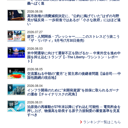
義へばく進
2026.08.06
5
高市政権の消費減税決定に、"公約に掲げていた"はずの与野
党が猛反発 ─ 一歩前進ではあるが「小さな政府」にはほど遠
い
2026.07.27
6
疲労・人間関係・プレッシャー……このストレスどう抜こう
「ザ・リバティ」9月号(7月30日発売)
2026.08.03
7
米中間選挙に向けて選挙不正を防げるか ─ 中東外交を進め中
国を抑え込むトランプ【─The Liberty─ワシントン・レポー
ト】
2026.08.05
8
交流重ねる中朝の"蜜月"と習主席の後継者問題【澁谷司──中
国包囲網の現在地】
2026.08.04
9
インフラ開発のために"未開発資源"を担保に取られるガーナ
の運命【チャイナリスクの死角】
2026.08.01
10
泊原発の再稼動が27年末以降にずれ込む可能性 ─ 電気料金を
押し上げ、物価高を助長する原子力規制委の審査基準を見直
すべき
ランキング一覧はこちら