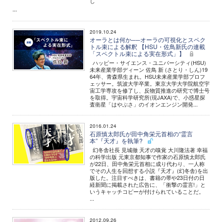
し
...
2019.10.24
オーラとは何か──オーラの可視化とスペク
トル束による解釈 【HSU・佐鳥新氏の連載
「スペクトル束による実在形式」】
ハッピー・サイエンス・ユニバーシティ(HSU)
未来産業学部ディーン 佐鳥 新 (さとり・しん)19
64年、青森県生まれ。HSU未来産業学部プロフ
ェッサー。筑波大学卒業。東京大学大学院航空宇
宙工学専攻を修了し、反物質推進の研究で博士号
を取得。宇宙科学研究所(現JAXA)で、小惑星探
査衛星「はやぶさ」のイオンエンジン開発...
2016.01.24
石原慎太郎氏が田中角栄元首相の“霊言
本”『天才』を執筆?
幻冬舎社長 見城徹 天才の嗅覚 大川隆法著 幸福
の科学出版 元東京都知事で作家の石原慎太郎氏
が22日、田中角栄元首相に成り代わり、一人称
でその人生を回想する小説『天才』(幻冬舎)を出
版した。注目すべきは、書籍の帯や23日付の日
経新聞に掲載された広告に、「衝撃の霊言!」と
いうキャッチコピーが付けられていることだ。
...
2012.09.26