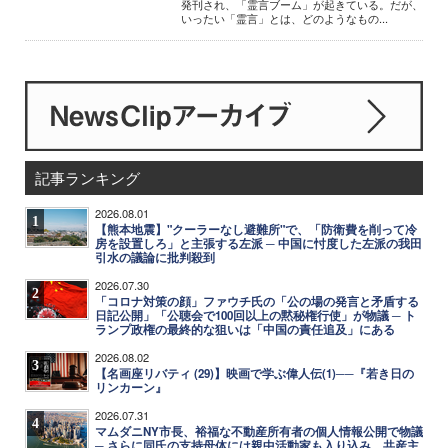
発刊され、「霊言ブーム」が起きている。だが、
いったい「霊言」とは、どのようなもの...
記事ランキング
2026.08.01
1
【熊本地震】"クーラーなし避難所"で、「防衛費を削って冷
房を設置しろ」と主張する左派 ─ 中国に忖度した左派の我田
引水の議論に批判殺到
2026.07.30
2
「コロナ対策の顔」ファウチ氏の「公の場の発言と矛盾する
日記公開」「公聴会で100回以上の黙秘権行使」が物議 ─ ト
ランプ政権の最終的な狙いは「中国の責任追及」にある
2026.08.02
3
【名画座リバティ (29)】映画で学ぶ偉人伝(1)──『若き日の
リンカーン』
2026.07.31
4
マムダニNY市長、裕福な不動産所有者の個人情報公開で物議
─ さらに同氏の支持母体には親中活動家も入り込み、共産主