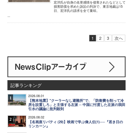
宏洋氏が自身の名誉感情を侵害されたなどとして
損害賠償を求めた訴訟の判決で、東京地裁は15
日、宏洋氏の請求を全て棄却。
...
1
2
3
次へ
記事ランキング
2026.08.01
1
【熊本地震】"クーラーなし避難所"で、「防衛費を削って冷
房を設置しろ」と主張する左派 ─ 中国に忖度した左派の我田
引水の議論に批判殺到
2026.08.02
2
【名画座リバティ (29)】映画で学ぶ偉人伝(1)──『若き日の
リンカーン』