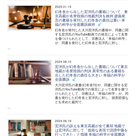
2025.01.15
幻冬舎から出した宏洋氏の書籍について、東
京高裁が名誉毀損の地裁判決を維持 虚偽発
言の書籍を発刊した幻冬舎の責任は重い 幸
福の科学が全面勝訴維持
幻冬舎が発刊した大川宏洋氏の書籍や、同書に関
する宏洋氏のYouTube動画での発言によって名誉
を傷つけられたとして、宗教法人「幸福の科学」
が、同書を発行した幻冬舎と宏洋氏に対し、
...
2024.08.10
宏洋氏が幻冬舎から出した書籍について東京
地裁が名誉毀損の判決 異常性のある書籍を
出した幻冬舎の責任も大きい 幸福の科学が
全面勝訴
大川宏洋氏の著書(幻冬舎刊)や、同書に関する宏
洋氏のYouTube動画での発言によって名誉を傷づ
けられたとして、宗教法人「幸福の科学」が、同
書を発行した幻冬舎と宏洋氏に対し、損害賠償な
どを求めた裁判で、
...
2024.06.19
宏洋氏の訴えを東京高裁が全て棄却 地裁で
は宏洋氏に対して「低俗な表現で誹謗中傷を
行ってきた」と指摘 幸福の科学が全面勝訴