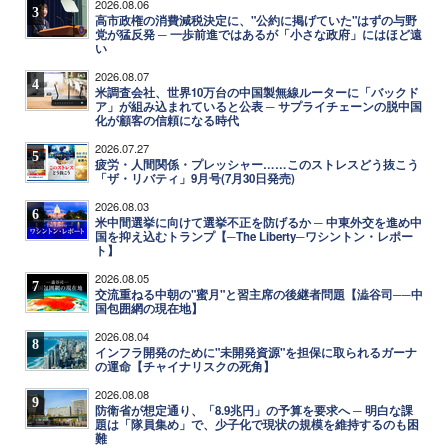
2026.08.06
3
高市政権の消費減税決定に、"公約に掲げていた"はずの与野
党が猛反発 ─ 一歩前進ではあるが「小さな政府」にはほど遠
い
2026.08.07
4
米調査会社、世界10万台の中国製無線ルーターに「バックド
ア」が組み込まれていると公表 ─ サプライチェーンの脱中国
化が顧客の信頼になる時代
2026.07.27
5
疲労・人間関係・プレッシャー……このストレスどう抜こう
「ザ・リバティ」9月号(7月30日発売)
2026.08.03
6
米中間選挙に向けて選挙不正を防げるか ─ 中東外交を進め中
国を抑え込むトランプ【─The Liberty─ワシントン・レポー
ト】
2026.08.05
7
交流重ねる中朝の"蜜月"と習主席の後継者問題【澁谷司──中
国包囲網の現在地】
2026.08.04
8
インフラ開発のために"未開発資源"を担保に取られるガーナ
の運命【チャイナリスクの死角】
2026.08.08
9
防衛省が想定通り、「8.9兆円」の予算を要求へ ─ 明白な課
題は「隊員集め」で、少子化で現状の規模を維持するのも困
難