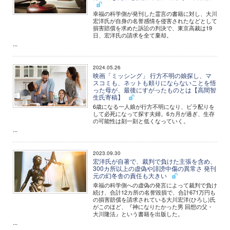
幸福の科学側が発刊した霊言の書籍に対し、大川
宏洋氏が自身の名誉感情を侵害されたなどとして
損害賠償を求めた訴訟の判決で、東京高裁は19
日、宏洋氏の請求を全て棄却。
...
2024.05.26
映画「ミッシング」 行方不明の娘探し、マ
スコミも、ネットも頼りにならないことを悟
った母が、最後にすがったものとは【高間智
生氏寄稿】
6歳になる一人娘が行方不明になり、ビラ配りを
して必死になって探す夫婦。6カ月が過ぎ、生存
の可能性は刻一刻と低くなっていく。
...
2023.09.30
宏洋氏が自著で、裁判で負けた主張を含め、
300カ所以上の虚偽や誹謗中傷の異常さ 発刊
元の幻冬舎の責任も大きい
幸福の科学側への虚偽の発言によって裁判で負け
続け、合計12カ所の名誉毀損で、合計671万円も
の損害賠償を請求されている大川宏洋(ひろし)氏
がこのほど、『神になりたかった男 回想の父・
大川隆法』という書籍を出版した。
...