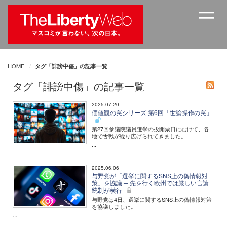
HOME
タグ「誹謗中傷」の記事一覧
タグ「誹謗中傷」の記事一覧
2025.07.20
価値観の罠シリーズ 第6回「世論操作の罠」
第27回参議院議員選挙の投開票日にむけて、各
地で舌戦が繰り広げられてきました。
...
2025.06.06
与野党が「選挙に関するSNS上の偽情報対
策」を協議 ─ 先を行く欧州では厳しい言論
統制が横行
与野党は4日、選挙に関するSNS上の偽情報対策
を協議しました。
...