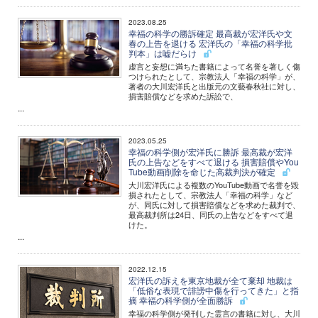
2023.08.25
幸福の科学の勝訴確定 最高裁が宏洋氏や文
春の上告を退ける 宏洋氏の「幸福の科学批
判本」は嘘だらけ
虚言と妄想に満ちた書籍によって名誉を著しく傷
つけられたとして、宗教法人「幸福の科学」が、
著者の大川宏洋氏と出版元の文藝春秋社に対し、
損害賠償などを求めた訴訟で、
...
2023.05.25
幸福の科学側が宏洋氏に勝訴 最高裁が宏洋
氏の上告などをすべて退ける 損害賠償やYou
Tube動画削除を命じた高裁判決が確定
大川宏洋氏による複数のYouTube動画で名誉を毀
損されたとして、宗教法人「幸福の科学」など
が、同氏に対して損害賠償などを求めた裁判で、
最高裁判所は24日、同氏の上告などをすべて退
けた。
...
2022.12.15
宏洋氏の訴えを東京地裁が全て棄却 地裁は
「低俗な表現で誹謗中傷を行ってきた」と指
摘 幸福の科学側が全面勝訴
幸福の科学側が発刊した霊言の書籍に対し、大川