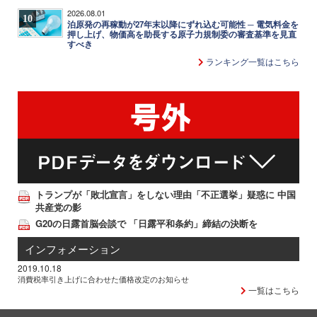
2026.08.01
10
泊原発の再稼動が27年末以降にずれ込む可能性 ─ 電気料金を
押し上げ、物価高を助長する原子力規制委の審査基準を見直
すべき
ランキング一覧はこちら
トランプが「敗北宣言」をしない理由「不正選挙」疑惑に 中国
共産党の影
G20の日露首脳会談で 「日露平和条約」締結の決断を
インフォメーション
2019.10.18
消費税率引き上げに合わせた価格改定のお知らせ
一覧はこちら