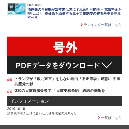
2026.08.01
10
泊原発の再稼動が27年末以降にずれ込む可能性 ─ 電気料金を
押し上げ、物価高を助長する原子力規制委の審査基準を見直
すべき
ランキング一覧はこちら
トランプが「敗北宣言」をしない理由「不正選挙」疑惑に 中国
共産党の影
G20の日露首脳会談で 「日露平和条約」締結の決断を
インフォメーション
2019.10.18
消費税率引き上げに合わせた価格改定のお知らせ
一覧はこちら