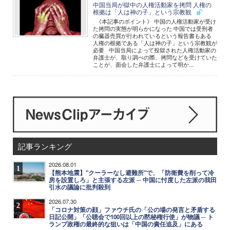
中国当局が獄中の人権活動家を拷問 人権の
根拠は「人は神の子」という宗教観
《本記事のポイント》 中国の人権活動家が受け
た拷問の実態が明らかになった 中国では受刑者
の臓器売買が行われているという報告書もある
人権の根拠である「人は神の子」という宗教観が
必要 中国当局によって投獄された人権活動家の
弁護士が、取り調べの際、拷問などを受けていた
ことが、面会した弁護士によって明か...
記事ランキング
2026.08.01
1
【熊本地震】"クーラーなし避難所"で、「防衛費を削って冷
房を設置しろ」と主張する左派 ─ 中国に忖度した左派の我田
引水の議論に批判殺到
2026.07.30
2
「コロナ対策の顔」ファウチ氏の「公の場の発言と矛盾する
日記公開」「公聴会で100回以上の黙秘権行使」が物議 ─ ト
ランプ政権の最終的な狙いは「中国の責任追及」にある