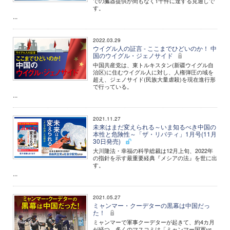
での臓器提供が間もなく1千件に達する見通しで
す。
...
2022.03.29
ウイグル人の証言 - ここまでひどいのか！ 中
国のウイグル・ジェノサイド
中国共産党は、東トルキスタン(新疆ウイグル自
治区)に住むウイグル人に対し、人権弾圧の域を
超え、ジェノサイド(民族大量虐殺)を現在進行形
で行っている。
...
2021.11.27
未来はまだ変えられる～いま知るべき中国の
本性と危険性～「ザ・リバティ」1月号(11月
30日発売)
大川隆法・幸福の科学総裁は12月上旬、2022年
の指針を示す最重要経典『メシアの法』を世に出
す。
...
2021.05.27
ミャンマー・クーデターの黒幕は中国だっ
た！
ミャンマーで軍事クーデターが起きて、約4カ月
が経つ。多くのマスコミは「ミャンマー国軍vs.