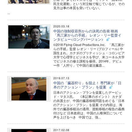
民主化運動」という対立軸で報じているが、その
見方は事の本質を突いていない。
...
2020.03.18
中国の強制収容所からの決死の告発 映画
「馬三家からの手紙」 レオン・リー監督イ
ンタビュー<ロングバージョン>
©2018 Flying Cloud Productions,Inc. 「馬三家か
らの手紙」監督 レオン・リー (プロフィール) 中
国生まれ。カナダのブリティッシュ・コロンビア
大学で心理学とビジネスを学び、米コーネル大学
でビジネスの修士課程を修得。2014年、デビュ
ー作「人狩り」で中国の違法臓器...
2019.07.13
中国の「臓器狩り」を阻止！ 専門家が「日
本のアクション・プラン」を提案
日本のアクション・プランを提案したデービッ
ド・マタス氏。 《本記事のポイント》 カナダ
の弁護士が、中国の臓器移植問題をめぐる「日本
のアクション・プラン」を提案 その内容は、海
外での臓器移植法の適用、渡航移植の報告の義務
付けなど 日本政府は、中国の人権弾圧について
声を上げるべき 中国では、強...
2017.02.08