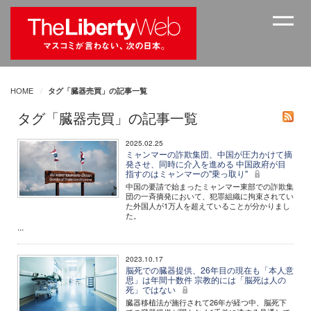
HOME
タグ「臓器売買」の記事一覧
タグ「臓器売買」の記事一覧
2025.02.25
ミャンマーの詐欺集団、中国が圧力かけて摘
発させ、同時に介入を進める 中国政府が目
指すのはミャンマーの"乗っ取り"
中国の要請で始まったミャンマー東部での詐欺集
団の一斉摘発において、犯罪組織に拘束されてい
た外国人が1万人を超えていることが分かりまし
た。
...
2023.10.17
脳死での臓器提供、26年目の現在も「本人意
思」は年間十数件 宗教的には「脳死は人の
死」ではない
臓器移植法が施行されて26年が経つ中、脳死下