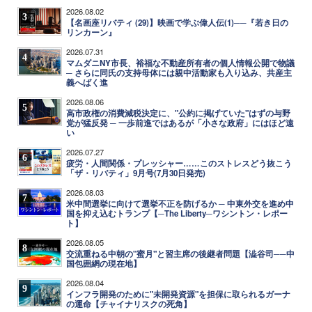
2026.08.02
3
【名画座リバティ (29)】映画で学ぶ偉人伝(1)──『若き日の
リンカーン』
2026.07.31
4
マムダニNY市長、裕福な不動産所有者の個人情報公開で物議
─ さらに同氏の支持母体には親中活動家も入り込み、共産主
義へばく進
2026.08.06
5
高市政権の消費減税決定に、"公約に掲げていた"はずの与野
党が猛反発 ─ 一歩前進ではあるが「小さな政府」にはほど遠
い
2026.07.27
6
疲労・人間関係・プレッシャー……このストレスどう抜こう
「ザ・リバティ」9月号(7月30日発売)
2026.08.03
7
米中間選挙に向けて選挙不正を防げるか ─ 中東外交を進め中
国を抑え込むトランプ【─The Liberty─ワシントン・レポー
ト】
2026.08.05
8
交流重ねる中朝の"蜜月"と習主席の後継者問題【澁谷司──中
国包囲網の現在地】
2026.08.04
9
インフラ開発のために"未開発資源"を担保に取られるガーナ
の運命【チャイナリスクの死角】