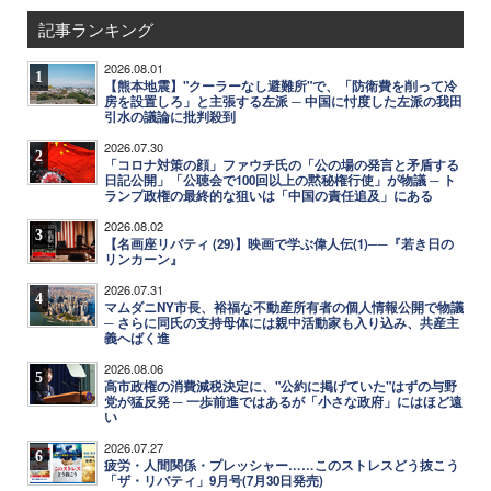
記事ランキング
2026.08.01
1
【熊本地震】"クーラーなし避難所"で、「防衛費を削って冷
房を設置しろ」と主張する左派 ─ 中国に忖度した左派の我田
引水の議論に批判殺到
2026.07.30
2
「コロナ対策の顔」ファウチ氏の「公の場の発言と矛盾する
日記公開」「公聴会で100回以上の黙秘権行使」が物議 ─ ト
ランプ政権の最終的な狙いは「中国の責任追及」にある
2026.08.02
3
【名画座リバティ (29)】映画で学ぶ偉人伝(1)──『若き日の
リンカーン』
2026.07.31
4
マムダニNY市長、裕福な不動産所有者の個人情報公開で物議
─ さらに同氏の支持母体には親中活動家も入り込み、共産主
義へばく進
2026.08.06
5
高市政権の消費減税決定に、"公約に掲げていた"はずの与野
党が猛反発 ─ 一歩前進ではあるが「小さな政府」にはほど遠
い
2026.07.27
6
疲労・人間関係・プレッシャー……このストレスどう抜こう
「ザ・リバティ」9月号(7月30日発売)