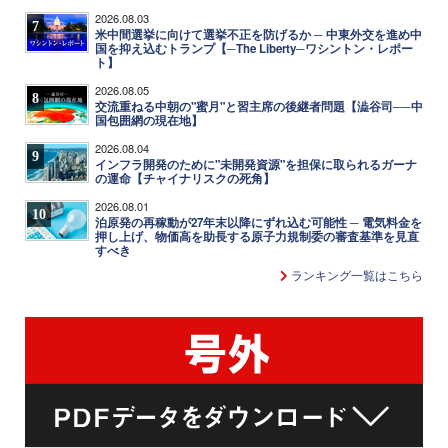
2026.08.03
7
米中間選挙に向けて選挙不正を防げるか ─ 中東外交を進め中
国を抑え込むトランプ【─The Liberty─ワシントン・レポー
ト】
2026.08.05
8
交流重ねる中朝の"蜜月"と習主席の後継者問題【澁谷司──中
国包囲網の現在地】
2026.08.04
9
インフラ開発のために"未開発資源"を担保に取られるガーナ
の運命【チャイナリスクの死角】
2026.08.01
10
泊原発の再稼動が27年末以降にずれ込む可能性 ─ 電気料金を
押し上げ、物価高を助長する原子力規制委の審査基準を見直
すべき
ランキング一覧はこちら