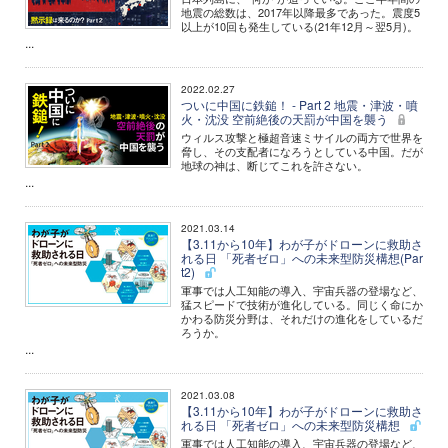
地震の総数は、2017年以降最多であった。震度5
以上が10回も発生している(21年12月～翌5月)。
...
2022.02.27
ついに中国に鉄鎚！ - Part 2 地震・津波・噴
火・沈没 空前絶後の天罰が中国を襲う
ウィルス攻撃と極超音速ミサイルの両方で世界を
脅し、その支配者になろうとしている中国。だが
地球の神は、断じてこれを許さない。
...
2021.03.14
【3.11から10年】わが子がドローンに救助さ
れる日 「死者ゼロ」への未来型防災構想(Par
t2)
軍事では人工知能の導入、宇宙兵器の登場など、
猛スピードで技術が進化している。同じく命にか
かわる防災分野は、それだけの進化をしているだ
ろうか。
...
2021.03.08
【3.11から10年】わが子がドローンに救助さ
れる日 「死者ゼロ」への未来型防災構想
軍事では人工知能の導入、宇宙兵器の登場など、