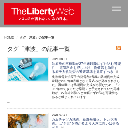
HOME
タグ「津波」の記事一覧
タグ「津波」の記事一覧
2026.08.01
泊原発の再稼動が27年末以降にずれ込む可能
性 ─ 電気料金を押し上げ、物価高を助長す
る原子力規制委の審査基準を見直すべき
北海道電力泊原子力発電所3号機の防潮堤の完成
時期が2027年8月頃となる見込みが発表されまし
た。再稼動には防潮堤の完成が必要なため、「2
027年のできるだけ早期」と予定されていた再稼
動が、27年末以降へと大幅にずれ込む可能性も
あると報じられています。
...
2025.07.31
カムチャツカ地震、新燃岳噴火、トカラ地
震……"予言"を怖がるより天意に思いはせる
べき