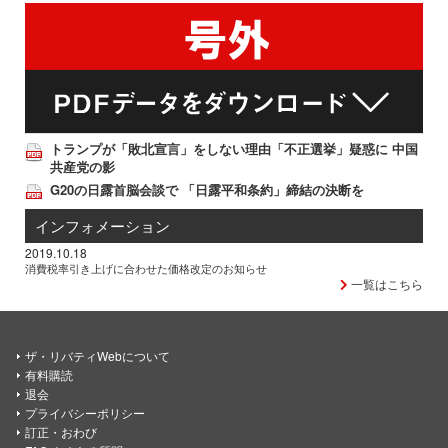
トランプが「敗北宣言」をしない理由「不正選挙」疑惑に 中国
共産党の影
G20の日露首脳会談で 「日露平和条約」締結の決断を
インフォメーション
2019.10.18
消費税率引き上げに合わせた価格改定のお知らせ
一覧はこちら
ザ・リバティWebについて
有料購読
退会
プライバシーポリシー
訂正・おわび