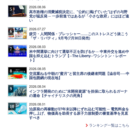
2026.08.06
5
高市政権の消費減税決定に、"公約に掲げていた"はずの与野
党が猛反発 ─ 一歩前進ではあるが「小さな政府」にはほど遠
い
2026.07.27
6
疲労・人間関係・プレッシャー……このストレスどう抜こう
「ザ・リバティ」9月号(7月30日発売)
2026.08.03
7
米中間選挙に向けて選挙不正を防げるか ─ 中東外交を進め中
国を抑え込むトランプ【─The Liberty─ワシントン・レポー
ト】
2026.08.05
8
交流重ねる中朝の"蜜月"と習主席の後継者問題【澁谷司──中
国包囲網の現在地】
2026.08.04
9
インフラ開発のために"未開発資源"を担保に取られるガーナ
の運命【チャイナリスクの死角】
2026.08.01
10
泊原発の再稼動が27年末以降にずれ込む可能性 ─ 電気料金を
押し上げ、物価高を助長する原子力規制委の審査基準を見直
すべき
ランキング一覧はこちら