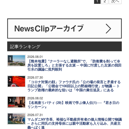
1
2
次へ
記事ランキング
2026.08.01
1
【熊本地震】"クーラーなし避難所"で、「防衛費を削って冷
房を設置しろ」と主張する左派 ─ 中国に忖度した左派の我田
引水の議論に批判殺到
2026.07.30
2
「コロナ対策の顔」ファウチ氏の「公の場の発言と矛盾する
日記公開」「公聴会で100回以上の黙秘権行使」が物議 ─ ト
ランプ政権の最終的な狙いは「中国の責任追及」にある
2026.08.02
3
【名画座リバティ (29)】映画で学ぶ偉人伝(1)──『若き日の
リンカーン』
2026.07.31
4
マムダニNY市長、裕福な不動産所有者の個人情報公開で物議
─ さらに同氏の支持母体には親中活動家も入り込み、共産主
義へばく進