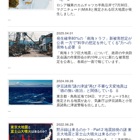
ロシア極東のカムチャツカ半島沿岸で7月30日、
マグニチュード(M)8.8と推定される巨大地震が発
生しました。
...
2025.04.01
発生確率80%の「南海トラフ」新被害想定が
公表 一方で"科学の想定を外してくる"力への
畏怖も必要
「南海トラフ巨大地震」について、政府の中央防
災会議の作業部会が約10年ぶりに新たな被害想
定を公表し、各紙が一面で報じています。
...
2024.09.26
伊豆諸島"謎の津波"再び 不審な天変地異は
「徳の無い政治」と関係している
東京都・鳥島近海で24日、マグニチュード5.8と
推定される地震があり、気象庁は伊豆諸島と小笠
原諸島に津波警報を出しました。
...
2022.06.29
黙示録は来るのか？ - Part 2 地震頻発の謎 東
京大地震と富士山大噴火は来るのか？
日本列島に、"何か"が迫っている。ここ半年間の