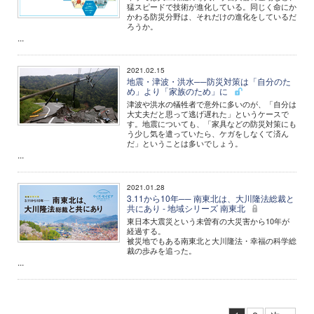
猛スピードで技術が進化している。同じく命にか
かわる防災分野は、それだけの進化をしているだ
ろうか。
...
2021.02.15
地震・津波・洪水──防災対策は「自分のた
め」より「家族のため」に
津波や洪水の犠牲者で意外に多いのが、「自分は
大丈夫だと思って逃げ遅れた」というケースで
す。地震についても、「家具などの防災対策にも
う少し気を遣っていたら、ケガをしなくて済ん
だ」ということは多いでしょう。
...
2021.01.28
3.11から10年── 南東北は、大川隆法総裁と
共にあり - 地域シリーズ 南東北
東日本大震災という未曽有の大災害から10年が
経過する。
被災地でもある南東北と大川隆法・幸福の科学総
裁の歩みを追った。
...