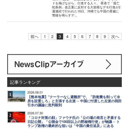
ドを掲げながら、行進する人々。 香港で「逃亡
犯条例」改正案に反対する大規模なデモ行進が2
週連続で行われた16日、沖縄でも中国の脅威に
警鐘を鳴らすデ...
前へ
1
2
3
4
5
6
7
8
9
次へ
記事ランキング
2026.08.01
1
【熊本地震】"クーラーなし避難所"で、「防衛費を削って冷
房を設置しろ」と主張する左派 ─ 中国に忖度した左派の我田
引水の議論に批判殺到
2026.07.30
2
「コロナ対策の顔」ファウチ氏の「公の場の発言と矛盾する
日記公開」「公聴会で100回以上の黙秘権行使」が物議 ─ ト
ランプ政権の最終的な狙いは「中国の責任追及」にある