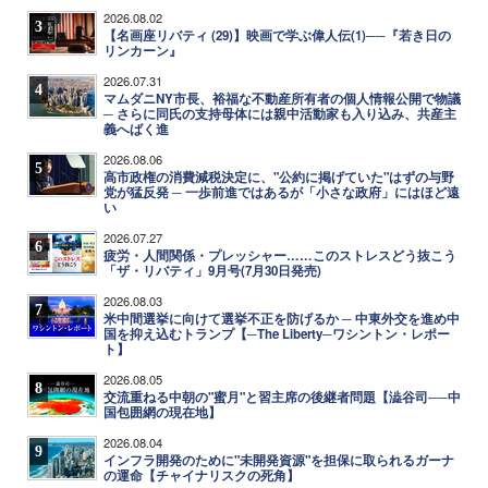
2026.08.02
3
【名画座リバティ (29)】映画で学ぶ偉人伝(1)──『若き日の
リンカーン』
2026.07.31
4
マムダニNY市長、裕福な不動産所有者の個人情報公開で物議
─ さらに同氏の支持母体には親中活動家も入り込み、共産主
義へばく進
2026.08.06
5
高市政権の消費減税決定に、"公約に掲げていた"はずの与野
党が猛反発 ─ 一歩前進ではあるが「小さな政府」にはほど遠
い
2026.07.27
6
疲労・人間関係・プレッシャー……このストレスどう抜こう
「ザ・リバティ」9月号(7月30日発売)
2026.08.03
7
米中間選挙に向けて選挙不正を防げるか ─ 中東外交を進め中
国を抑え込むトランプ【─The Liberty─ワシントン・レポー
ト】
2026.08.05
8
交流重ねる中朝の"蜜月"と習主席の後継者問題【澁谷司──中
国包囲網の現在地】
2026.08.04
9
インフラ開発のために"未開発資源"を担保に取られるガーナ
の運命【チャイナリスクの死角】