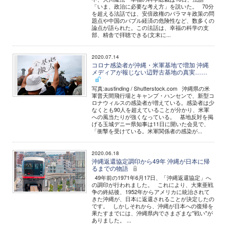
「いま、政治に必要な考え方」を説いた。 70分
を超える法話では、安倍政権のバラマキ政策の問
題点や中国のバブル経済の危険性など、数多くの
論点が語られた。この法話は、幸福の科学の支
部、精舎で拝聴できる(文末に...
2020.07.14
コロナ感染者が沖縄・米軍基地で増加 沖縄
メディアが報じない辺野古基地の真実……
写真:austinding / Shutterstock.com 沖縄県の米
軍普天間飛行場とキャンプ・ハンセンで、新型コ
ロナウィルスの感染者が増えている。感染者は少
なくとも90人を超えていることが分かり、米軍
への風当たりが強くなっている。 基地反対を掲
げる玉城デニー県知事は11日に開いた会見で、
「衝撃を受けている。米軍関係者の感染が...
2020.06.18
沖縄返還協定調印から49年 沖縄が日本に帰
るまでの物語
49年前の1971年6月17日、「沖縄返還協定」へ
の調印が行われました。 これにより、大東亜戦
争の終結後、1952年からアメリカに統治されて
きた沖縄が、日本に返還されることが決定したの
です。 しかしそれから、沖縄が日本への復帰を
果たすまでには、沖縄県内でさまざまな"戦い"が
ありました。 ...