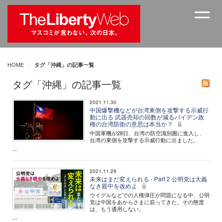
HOME
タグ「沖縄」の記事一覧
タグ「沖縄」の記事一覧
2021.11.30
中国爆撃機などが台湾東側を攻撃する示威行
動に出る 武器売却の回数が減るバイデン政
権の台湾防衛の意思は本当か？
中国軍機が28日、台湾の防空識別圏に進入し、
台湾の東側を攻撃する示威行動に出ました。
...
2021.11.29
未来はまだ変えられる - Part 2 公明党は大義
なき親中を改めよ
ウイグルなどでの人権弾圧が問題になる中、公明
党は中国をあからさまに庇ってきた。その態度
は、もう通用しない。
...