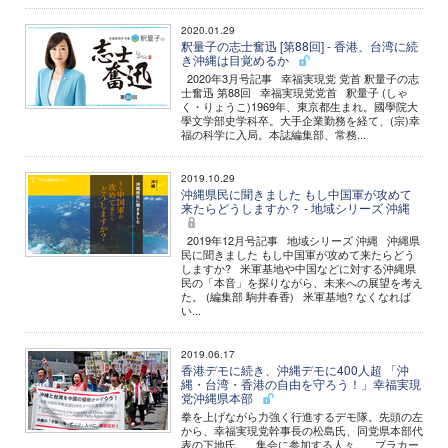
2020.01.29
釈量子の志士奮迅 [第88回] - 香港、台湾に続
き沖縄は目覚めるか
2020年3月号記事 幸福実現党 党首 釈量子の志
士奮迅 第88回 幸福実現党党首 釈量子 (しゃ
く・りょうこ)1969年、東京都生まれ。國學院大
學文学部史学科卒。大手企業勤務を経て、(宗)幸
福の科学に入局。本誌編集部、常務...
2019.10.29
沖縄県民に聞きました もし中国軍が攻めて
来たらどうしますか？ - 地域シリーズ 沖縄
2019年12月号記事 地域シリーズ 沖縄 沖縄県
民に聞きました もし中国軍が攻めて来たらどう
しますか? 米軍基地や中国などに対する沖縄県
民の「本音」を探りながら、未来への展望を考え
た。 (編集部 駒井春香) 米軍基地? なくなれば
い...
2019.06.17
香港デモに続き、沖縄デモに400人超 「沖
縄・台湾・香港の自由を守ろう！」幸福実現
党沖縄県本部
拳を上げながら力強く行進するデモ隊。先頭の左
から、幸福実現党幹事長の松島氏、同党県本部代
表の下地氏。 集会に参加する人々。 プラカー