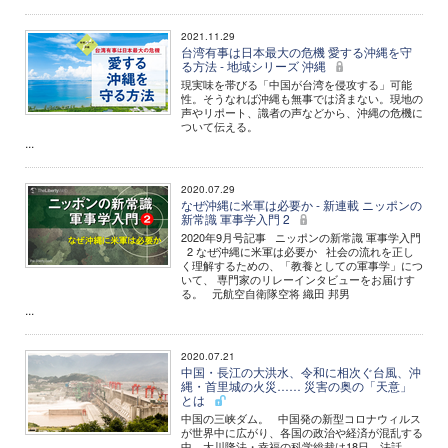
2021.11.29
台湾有事は日本最大の危機 愛する沖縄を守
る方法 - 地域シリーズ 沖縄
現実味を帯びる「中国が台湾を侵攻する」可能
性。そうなれば沖縄も無事では済まない。現地の
声やリポート、識者の声などから、沖縄の危機に
ついて伝える。
...
2020.07.29
なぜ沖縄に米軍は必要か - 新連載 ニッポンの
新常識 軍事学入門 2
2020年9月号記事 ニッポンの新常識 軍事学入門
2 なぜ沖縄に米軍は必要か 社会の流れを正し
く理解するための、「教養としての軍事学」につ
いて、 専門家のリレーインタビューをお届けす
る。 元航空自衛隊空将 織田 邦男
...
2020.07.21
中国・長江の大洪水、令和に相次ぐ台風、沖
縄・首里城の火災…… 災害の奥の「天意」
とは
中国の三峡ダム。 中国発の新型コロナウィルス
が世界中に広がり、各国の政治や経済が混乱する
中、大川隆法・幸福の科学総裁は18日、法話