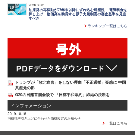
2026.08.01
10
泊原発の再稼動が27年末以降にずれ込む可能性 ─ 電気料金を
押し上げ、物価高を助長する原子力規制委の審査基準を見直
すべき
ランキング一覧はこちら
トランプが「敗北宣言」をしない理由「不正選挙」疑惑に 中国
共産党の影
G20の日露首脳会談で 「日露平和条約」締結の決断を
インフォメーション
2019.10.18
消費税率引き上げに合わせた価格改定のお知らせ
一覧はこちら