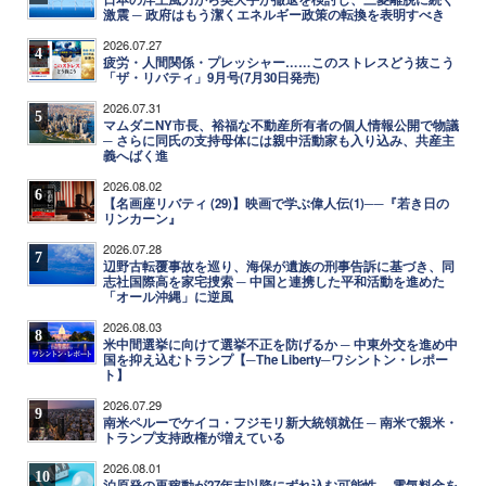
激震 ─ 政府はもう潔くエネルギー政策の転換を表明すべき
2026.07.27
4
疲労・人間関係・プレッシャー……このストレスどう抜こう
「ザ・リバティ」9月号(7月30日発売)
2026.07.31
5
マムダニNY市長、裕福な不動産所有者の個人情報公開で物議
─ さらに同氏の支持母体には親中活動家も入り込み、共産主
義へばく進
2026.08.02
6
【名画座リバティ (29)】映画で学ぶ偉人伝(1)──『若き日の
リンカーン』
2026.07.28
7
辺野古転覆事故を巡り、海保が遺族の刑事告訴に基づき、同
志社国際高を家宅捜索 ─ 中国と連携した平和活動を進めた
「オール沖縄」に逆風
2026.08.03
8
米中間選挙に向けて選挙不正を防げるか ─ 中東外交を進め中
国を抑え込むトランプ【─The Liberty─ワシントン・レポー
ト】
2026.07.29
9
南米ペルーでケイコ・フジモリ新大統領就任 ─ 南米で親米・
トランプ支持政権が増えている
2026.08.01
10
泊原発の再稼動が27年末以降にずれ込む可能性 ─ 電気料金を