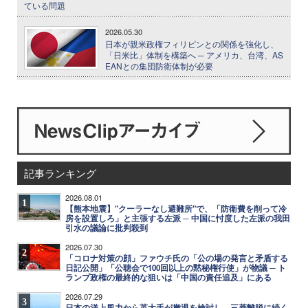
ている問題
2026.05.30
日本が親米政権フィリピンとの関係を強化し、
「日米比」体制を構築へ ─ アメリカ、台湾、AS
EANとの集団防衛体制が必要
記事ランキング
2026.08.01
1
【熊本地震】"クーラーなし避難所"で、「防衛費を削って冷
房を設置しろ」と主張する左派 ─ 中国に忖度した左派の我田
引水の議論に批判殺到
2026.07.30
2
「コロナ対策の顔」ファウチ氏の「公の場の発言と矛盾する
日記公開」「公聴会で100回以上の黙秘権行使」が物議 ─ ト
ランプ政権の最終的な狙いは「中国の責任追及」にある
2026.07.29
3
日本の洋上風力から英大手が撤退を検討し、三菱離脱に続く