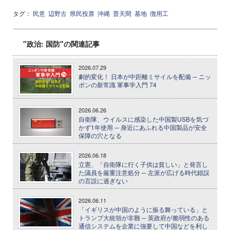
タグ：
民意
辺野古
県民投票
沖縄
普天間
基地
徴用工
"政治: 国防"の関連記事
2026.07.29
劇的変化！ 日本が中距離ミサイルを配備 ─ ニッ
ポンの新常識 軍事学入門 74
2026.06.26
自衛隊、ウイルスに感染した中国製USBを気づ
かず1年使用 ─ 身近にあふれる中国製品が安全
保障の穴となる
2026.06.18
立憲、「自衛隊に行く子供は貧しい」と発言し
た議員を厳重注意処分 ─ 左派が広げる時代錯誤
の言説に過ぎない
2026.06.11
「イギリスが中国のように振る舞っている」と
トランプ大統領が非難 ─ 英政府が脆弱性のある
通信システムを企業に強要して中国などを利し