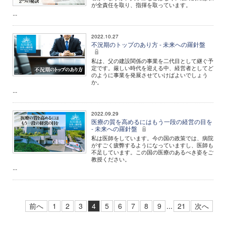
が全責任を取り、指揮を取っています。
...
2022.10.27
不況期のトップのあり方 - 未来への羅針盤
私は、父の建設関係の事業を二代目として継ぐ予
定です。厳しい時代を迎える中、経営者としてど
のように事業を発展させていけばよいでしょう
か。
...
2022.09.29
医療の質を高めるにはもう一段の経営の目を
- 未来への羅針盤
私は医師をしています。今の国の政策では、病院
がすごく疲弊するようになっていますし、医師も
不足しています。この国の医療のあるべき姿をご
教授ください。
...
前へ
1
2
3
4
5
6
7
8
9
...
21
次へ