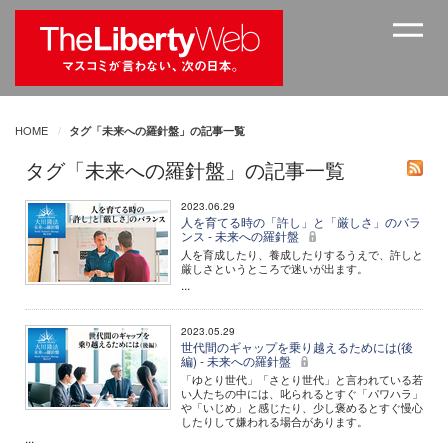
HOME
タグ「未来への羅針盤」の記事一覧
タグ「未来への羅針盤」の記事一覧
2023.06.29
人を育てる時の「許し」と「厳しさ」のバラ
ンス - 未来への羅針盤
人を育成したり、養成したりするうえで、許しと
厳しさというところで迷いが出ます。
...
2023.05.29
世代間のギャップを乗り越えるためには(後
編) - 未来への羅針盤
「ゆとり世代」「さとり世代」と言われている若
い人たちの中には、叱られるとすぐ「パワハラ」
や「いじめ」と感じたり、少し褒めるとすぐ慢心
したりして嫌われる場合があります。
...