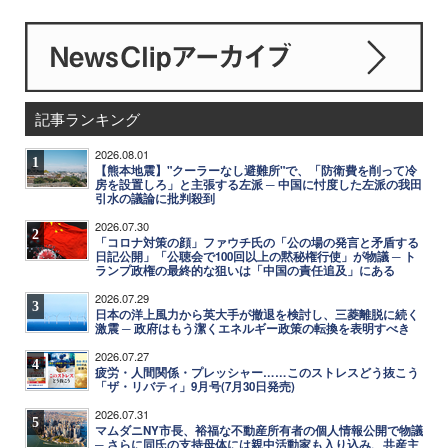
記事ランキング
2026.08.01
1
【熊本地震】"クーラーなし避難所"で、「防衛費を削って冷
房を設置しろ」と主張する左派 ─ 中国に忖度した左派の我田
引水の議論に批判殺到
2026.07.30
2
「コロナ対策の顔」ファウチ氏の「公の場の発言と矛盾する
日記公開」「公聴会で100回以上の黙秘権行使」が物議 ─ ト
ランプ政権の最終的な狙いは「中国の責任追及」にある
2026.07.29
3
日本の洋上風力から英大手が撤退を検討し、三菱離脱に続く
激震 ─ 政府はもう潔くエネルギー政策の転換を表明すべき
2026.07.27
4
疲労・人間関係・プレッシャー……このストレスどう抜こう
「ザ・リバティ」9月号(7月30日発売)
2026.07.31
5
マムダニNY市長、裕福な不動産所有者の個人情報公開で物議
─ さらに同氏の支持母体には親中活動家も入り込み、共産主