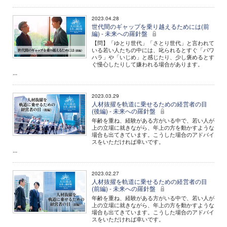
2023.04.28
世代間のギャップを乗り越えるためには(前
編) - 未来への羅針盤
【問】「ゆとり世代」「さとり世代」と言われて
いる若い人たちの中には、叱られるとすぐ「パワ
ハラ」や「いじめ」と感じたり、少し褒めるとす
ぐ慢心したりして嫌われる場合があります。
...
2023.03.29
人材抜擢を軌道に乗せるための経営者の目
(後編) - 未来への羅針盤
年齢を重ね、経験がある方がいる中で、若い人が
上の立場に就きながら、年上の方を動かすような
場合も出てきています。こうした場合のアドバイ
スをいただければ幸いです。
...
2023.02.27
人材抜擢を軌道に乗せるための経営者の目
(前編) - 未来への羅針盤
年齢を重ね、経験がある方がいる中で、若い人が
上の立場に就きながら、年上の方を動かすような
場合も出てきています。こうした場合のアドバイ
スをいただければ幸いです。