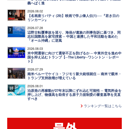
義へばく進
2026.08.02
6
【名画座リバティ (29)】映画で学ぶ偉人伝(1)──『若き日の
リンカーン』
2026.07.28
7
辺野古転覆事故を巡り、海保が遺族の刑事告訴に基づき、同
志社国際高を家宅捜索 ─ 中国と連携した平和活動を進めた
「オール沖縄」に逆風
2026.08.03
8
米中間選挙に向けて選挙不正を防げるか ─ 中東外交を進め中
国を抑え込むトランプ【─The Liberty─ワシントン・レポー
ト】
2026.07.29
9
南米ペルーでケイコ・フジモリ新大統領就任 ─ 南米で親米・
トランプ支持政権が増えている
2026.08.01
10
泊原発の再稼動が27年末以降にずれ込む可能性 ─ 電気料金を
押し上げ、物価高を助長する原子力規制委の審査基準を見直
すべき
ランキング一覧はこちら