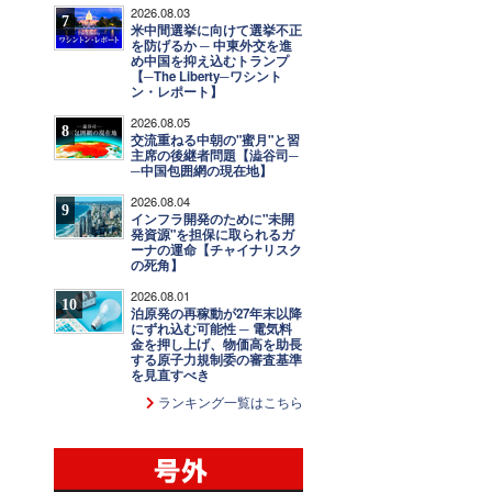
2026.08.03
7
米中間選挙に向けて選挙不正
を防げるか ─ 中東外交を進
め中国を抑え込むトランプ
【─The Liberty─ワシント
ン・レポート】
2026.08.05
8
交流重ねる中朝の"蜜月"と習
主席の後継者問題【澁谷司─
─中国包囲網の現在地】
2026.08.04
9
インフラ開発のために"未開
発資源"を担保に取られるガ
ーナの運命【チャイナリスク
の死角】
2026.08.01
10
泊原発の再稼動が27年末以降
にずれ込む可能性 ─ 電気料
金を押し上げ、物価高を助長
する原子力規制委の審査基準
を見直すべき
ランキング一覧はこちら