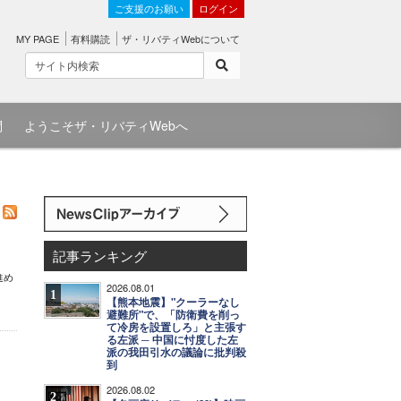
ご支援のお願い
ログイン
MY PAGE
有料購読
ザ・リバティWebについて
問
ようこそザ・リバティWebへ
記事ランキング
進め
2026.08.01
1
【熊本地震】"クーラーなし
避難所"で、「防衛費を削っ
て冷房を設置しろ」と主張す
る左派 ─ 中国に忖度した左
派の我田引水の議論に批判殺
到
2026.08.02
2