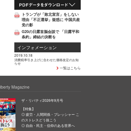
トランプが「敗北宣言」をしない
理由「不正選挙」疑惑に 中国共産
党の影
G20の日露首脳会談で 「日露平和
条約」締結の決断を
インフォメーション
2019.10.18
消費税率引き上げに合わせた価格改定のお知
らせ
一覧はこちら
iberty Magazine
ザ・リバティ2026年9月号
【特集】
◎ 疲労・人間関係・プレッシャー こ
のストレスどう抜こう
◎ 自由・民主・信仰のある世界へ