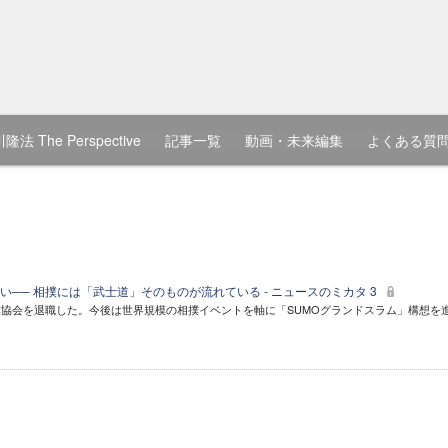
隆法 The Perspective
記事一覧
動画・未来編集
よくある質
── 相撲には「武士道」そのものが流れている - ニュースのミカタ 3
協会を退職した。今後は世界規模の相撲イベントを軸に「SUMOグランドスラム」構想を