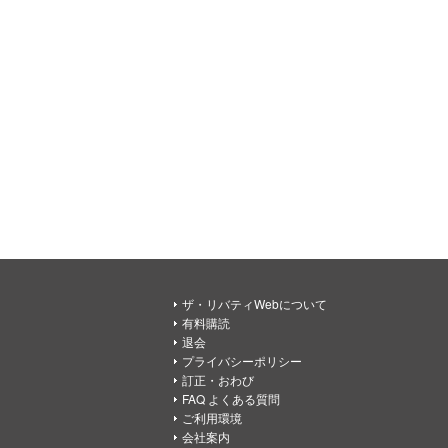
ザ・リバティWebについて
有料購読
退会
プライバシーポリシー
訂正・おわび
FAQ よくある質問
ご利用環境
会社案内