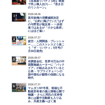
【名画座リバティ (29)】映画
で学ぶ偉人伝(1)──『若き日
のリンカーン』
2026.08.06
3
高市政権の消費減税決定
に、"公約に掲げていた"はず
の与野党が猛反発 ─ 一歩前
進ではあるが「小さな政府」
にはほど遠い
2026.07.27
4
疲労・人間関係・プレッシャ
ー……このストレスどう抜こ
う「ザ・リバティ」9月号(7
月30日発売)
2026.08.07
5
米調査会社、世界10万台の中
国製無線ルーターに「バック
ドア」が組み込まれていると
公表 ─ サプライチェーンの
脱中国化が顧客の信頼になる
時代
2026.07.31
6
マムダニNY市長、裕福な不
動産所有者の個人情報公開で
物議 ─ さらに同氏の支持母
体には親中活動家も入り込
み、共産主義へばく進