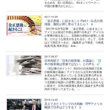
を止める 安い日用品に、5Gネットワーク─。
中国の影響力がじわじ...
2017.10.29
「金正恩後」に起きること Part.1 - Q.北の崩
壊後、難民が押し寄せてきたら？
2017年12月号記事 「金正恩後」に起きること
アメリカが統治? 中国も崩壊? 日本は? アメリカ
が軍事行動を起こし、北朝鮮の体制が崩壊した場
合、どのような状況が生まれるか。そして、日本
はどう対応すべきか。 (編集部 山下格史、小林真
由美/写真 岡本淳志) &nb...
2017.09.07
日米両紙で「日本の核装備」が議論に 「日
本の核装備は脅威ではない」との声も
《本記事のポイント》 6日付の日米両紙で日本
の核装備が議論に アメリカからは日本の核装備
を求める声も挙がっている 日本は世界の声を冷
静に分析し、具体的な戦略を練る必要がある い
つ北朝鮮が他国への攻撃に踏みきるかも分からな
い状況で、日本の核装備を真剣に議論する声が国
内外で挙がってきている。 ...
2016.12.25
見えてきたトランプの大戦略 - TPPアメリカ
離脱で日本はどうする？