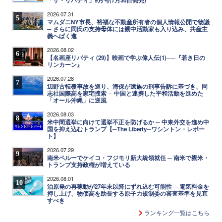
「ザ・リバティ」9月号(7月30日発売)
2026.07.31
5
マムダニNY市長、裕福な不動産所有者の個人情報公開で物議
─ さらに同氏の支持母体には親中活動家も入り込み、共産主
義へばく進
2026.08.02
6
【名画座リバティ (29)】映画で学ぶ偉人伝(1)──『若き日の
リンカーン』
2026.07.28
7
辺野古転覆事故を巡り、海保が遺族の刑事告訴に基づき、同
志社国際高を家宅捜索 ─ 中国と連携した平和活動を進めた
「オール沖縄」に逆風
2026.08.03
8
米中間選挙に向けて選挙不正を防げるか ─ 中東外交を進め中
国を抑え込むトランプ【─The Liberty─ワシントン・レポー
ト】
2026.07.29
9
南米ペルーでケイコ・フジモリ新大統領就任 ─ 南米で親米・
トランプ支持政権が増えている
2026.08.01
10
泊原発の再稼動が27年末以降にずれ込む可能性 ─ 電気料金を
押し上げ、物価高を助長する原子力規制委の審査基準を見直
すべき
ランキング一覧はこちら