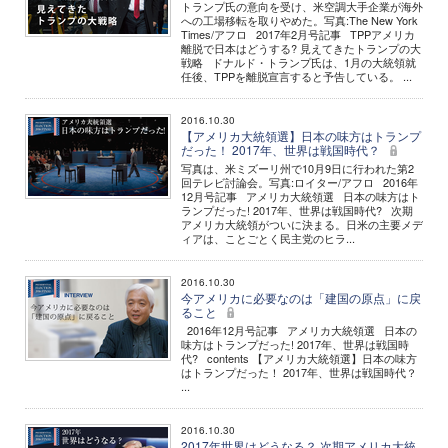
トランプ氏の意向を受け、米空調大手企業が海外
への工場移転を取りやめた。写真:The New York
Times/アフロ 2017年2月号記事 TPPアメリカ
離脱で日本はどうする? 見えてきたトランプの大
戦略 ドナルド・トランプ氏は、1月の大統領就
任後、TPPを離脱宣言すると予告している。 ...
2016.10.30
【アメリカ大統領選】日本の味方はトランプ
だった！ 2017年、世界は戦国時代？
写真は、米ミズーリ州で10月9日に行われた第2
回テレビ討論会。写真:ロイター/アフロ 2016年
12月号記事 アメリカ大統領選 日本の味方はト
ランプだった! 2017年、世界は戦国時代? 次期
アメリカ大統領がついに決まる。日米の主要メデ
ィアは、ことごとく民主党のヒラ...
2016.10.30
今アメリカに必要なのは「建国の原点」に戻
ること
2016年12月号記事 アメリカ大統領選 日本の
味方はトランプだった! 2017年、世界は戦国時
代? contents 【アメリカ大統領選】日本の味方
はトランプだった！ 2017年、世界は戦国時代？
...
2016.10.30
2017年世界はどうなる？ 次期アメリカ大統