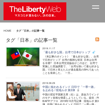
HOME
タグ「日本」の記事一覧
タグ「日本」の記事一覧
2019.11.17
「最も好きな国」台湾で日本がトップ
《本記事のポイント》 「最も好きな国」、台湾
で日本がトップ 台湾の複雑な状況 日本は台湾
を冷遇? 日本台湾交流協会がこのほど、台湾で
実施した世論調査で、「台湾を除いて最も好きな
国」で日本と答えた人が過去最高の59%であった
ことを発表した。 一方...
2019.08.29
中国に狙われるインド 日印で「一帯一路」
を止める / 現地ルポ 第3弾
中国の習近平国家主席（右）は、資金力でインド
のモディ首相を懐柔しようとしている。提供：PI
B/AFP/アフロ 2019年10月号記事 現地ルポ 第3
弾 中国に狙われるインド 日印で「一帯一路」