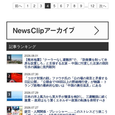
前へ
1
2
3
4
5
6
7
8
9
...
12
次へ
記事ランキング
2026.08.01
1
【熊本地震】"クーラーなし避難所"で、「防衛費を削って冷
房を設置しろ」と主張する左派 ─ 中国に忖度した左派の我田
引水の議論に批判殺到
2026.07.30
2
「コロナ対策の顔」ファウチ氏の「公の場の発言と矛盾する
日記公開」「公聴会で100回以上の黙秘権行使」が物議 ─ ト
ランプ政権の最終的な狙いは「中国の責任追及」にある
2026.07.29
3
日本の洋上風力から英大手が撤退を検討し、三菱離脱に続く
激震 ─ 政府はもう潔くエネルギー政策の転換を表明すべき
2026.07.27
4
疲労・人間関係・プレッシャー……このストレスどう抜こう