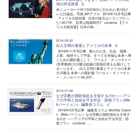
領の外交政策
米ニューヨーク州で9月26日に行われた第1回テ
レビ討論会。写真:AP/アフロ 2016年12月号記事
アメリカ大統領選 日本の味方はトランプだっ
た! 2017年、世界は戦国時代? contents 【アメ
リカ大統領選】日本の味...
2016.09.30
白人文明の衰退とアメリカの未来
2016年11月号記事 個人の人生、社会、国家、
人類、地球そして宇宙。すべてを幸福な未来へ導
くための羅針盤として、ワールド・ティーチャー
(世界教師)大川隆法総裁の質疑応答をお届けして
まいります。 白人文明の衰退とアメリカの未来
大川隆法 未来への羅針盤 ワールド・ティーチャ
ー・メッセージ No.237...
2016.07.08
なぜ宗教が国防強化を主張するのか――アジ
アの平和と自由を守る外交・防衛プラン(We
bバージョン) - 編集長コラム
2016年4月号記事 編集長コラム Monthly Colum
n Webバージョン なぜ宗教が国防強化を主張す
るのか ――アジアの平和と自由を守る外交・防
衛プラン contents ...