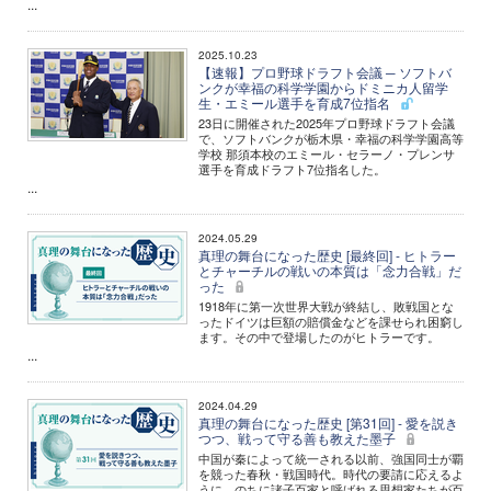
...
2025.10.23
【速報】プロ野球ドラフト会議 ─ ソフトバ
ンクが幸福の科学学園からドミニカ人留学
生・エミール選手を育成7位指名
23日に開催された2025年プロ野球ドラフト会議
で、ソフトバンクが栃木県・幸福の科学学園高等
学校 那須本校のエミール・セラーノ・プレンサ
選手を育成ドラフト7位指名した。
...
2024.05.29
真理の舞台になった歴史 [最終回] - ヒトラー
とチャーチルの戦いの本質は「念力合戦」だ
った
1918年に第一次世界大戦が終結し、敗戦国とな
ったドイツは巨額の賠償金などを課せられ困窮し
ます。その中で登場したのがヒトラーです。
...
2024.04.29
真理の舞台になった歴史 [第31回] - 愛を説き
つつ、戦って守る善も教えた墨子
中国が秦によって統一される以前、強国同士が覇
を競った春秋・戦国時代。時代の要請に応えるよ
うに、のちに諸子百家と呼ばれる思想家たちが百