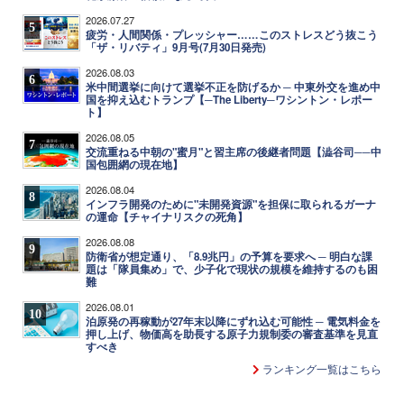
2026.07.27
5
疲労・人間関係・プレッシャー……このストレスどう抜こう
「ザ・リバティ」9月号(7月30日発売)
2026.08.03
6
米中間選挙に向けて選挙不正を防げるか ─ 中東外交を進め中
国を抑え込むトランプ【─The Liberty─ワシントン・レポー
ト】
2026.08.05
7
交流重ねる中朝の"蜜月"と習主席の後継者問題【澁谷司──中
国包囲網の現在地】
2026.08.04
8
インフラ開発のために"未開発資源"を担保に取られるガーナ
の運命【チャイナリスクの死角】
2026.08.08
9
防衛省が想定通り、「8.9兆円」の予算を要求へ ─ 明白な課
題は「隊員集め」で、少子化で現状の規模を維持するのも困
難
2026.08.01
10
泊原発の再稼動が27年末以降にずれ込む可能性 ─ 電気料金を
押し上げ、物価高を助長する原子力規制委の審査基準を見直
すべき
ランキング一覧はこちら