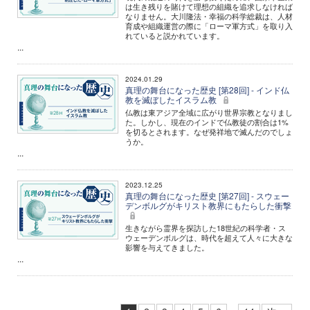
は生き残りを賭けて理想の組織を追求しなければ
なりません。大川隆法・幸福の科学総裁は、人材
育成や組織運営の際に「ローマ軍方式」を取り入
れていると説かれています。
...
2024.01.29
真理の舞台になった歴史 [第28回] - インド仏
教を滅ぼしたイスラム教
仏教は東アジア全域に広がり世界宗教となりまし
た。しかし、現在のインドで仏教徒の割合は1%
を切るとされます。なぜ発祥地で滅んだのでしょ
うか。
...
2023.12.25
真理の舞台になった歴史 [第27回] - スウェー
デンボルグがキリスト教界にもたらした衝撃
生きながら霊界を探訪した18世紀の科学者・ス
ウェーデンボルグは、時代を超えて人々に大きな
影響を与えてきました。
...