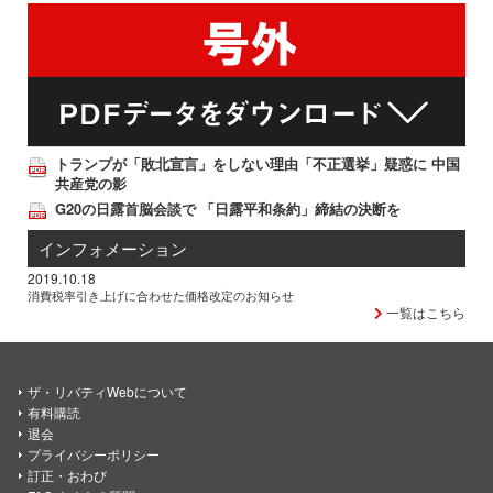
トランプが「敗北宣言」をしない理由「不正選挙」疑惑に 中国
共産党の影
G20の日露首脳会談で 「日露平和条約」締結の決断を
インフォメーション
2019.10.18
消費税率引き上げに合わせた価格改定のお知らせ
一覧はこちら
ザ・リバティWebについて
有料購読
退会
プライバシーポリシー
訂正・おわび