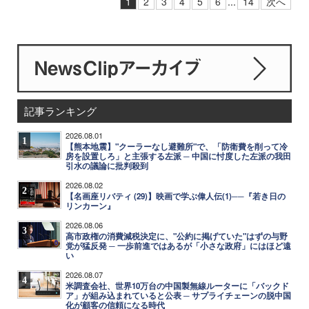
1
2
3
4
5
6
...
14
次へ
記事ランキング
2026.08.01
1
【熊本地震】"クーラーなし避難所"で、「防衛費を削って冷
房を設置しろ」と主張する左派 ─ 中国に忖度した左派の我田
引水の議論に批判殺到
2026.08.02
2
【名画座リバティ (29)】映画で学ぶ偉人伝(1)──『若き日の
リンカーン』
2026.08.06
3
高市政権の消費減税決定に、"公約に掲げていた"はずの与野
党が猛反発 ─ 一歩前進ではあるが「小さな政府」にはほど遠
い
2026.08.07
4
米調査会社、世界10万台の中国製無線ルーターに「バックド
ア」が組み込まれていると公表 ─ サプライチェーンの脱中国
化が顧客の信頼になる時代