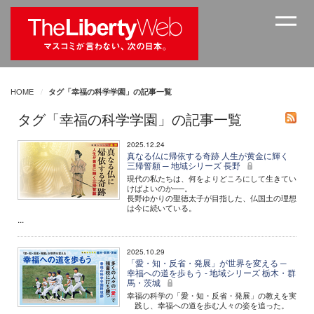
HOME
タグ「幸福の科学学園」の記事一覧
タグ「幸福の科学学園」の記事一覧
2025.12.24
真なる仏に帰依する奇跡 人生が黄金に輝く
三帰誓願 ─ 地域シリーズ 長野
現代の私たちは、何をよりどころにして生きてい
けばよいのか──。
長野ゆかりの聖徳太子が目指した、仏国土の理想
は今に続いている。
...
2025.10.29
「愛・知・反省・発展」が世界を変える ─
幸福への道を歩もう - 地域シリーズ 栃木・群
馬・茨城
幸福の科学の「愛・知・反省・発展」の教えを実
践し、幸福への道を歩む人々の姿を追った。