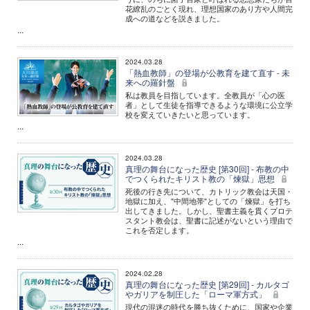
花繚乱のごとく現れ、理想国家のあり方や人間完
成への道などを説きました。
...
2024.03.28
「熱血教師」の登場が公教育を建て直す - 未
来への羅針盤
私は教員を目指しています。全教員が「心の医
者」として生徒を指導できるような環境に公立学
校を変えていきたいと思っています。
...
2024.03.28
真理の舞台になった歴史 [第30回] - 布教の中
でつくられたキリスト教の「煉獄」思想
死後の行き先について、カトリック教会は天国・
地獄に加え、"中間地帯"としての「煉獄」を打ち
出してきました。しかし、聖書主義を貫くプロテ
スタント教会は、聖書に記述がないという理由で
これを否定します。
...
2024.02.28
真理の舞台になった歴史 [第29回] - カルタゴ
やガリアを制圧した「ローマ軍方式」
現代の混迷の時代を勝ち抜くために、国家や企業