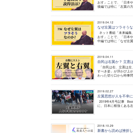
おす」ことで、「日本や
後編では特に「左翼の方を
2019.04.12
なぜ左翼はツラそうなの
ネット番組「未来編集」
おす」ことで、「日本や
中編では特に「なぜ左翼は
2019.04.11
自民は右翼か？ 立憲は
「自民は右、立憲は左
すべき姿」が浮かび上が
わった切り口から時事問
2019.02.27
左翼思想が人を不幸にさせ
2019年4月号記事 Bo
に、日本に根強くある左翼
2018.10.29
新書から読めば挫折しない