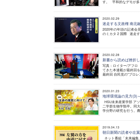
す。 平和的なデモが多
2020.02.29
迷走する文政権 南北融
2020年の年頭の記者会
のミカタ 2 国際 迷走
2020.02.28
新書から読めば挫折しな
写真：ロイター/アフロ 
てきた本連載が最終回
最終回 自民党の"プロレス
2020.01.23
地球環境論の見方(3
HSU未来産業学部 アソ
二学群生物学類卒。同大
学分野の研究を行う。農
2019.04.13
朝日新聞の読者や左翼の
ネット番組「未来編集」