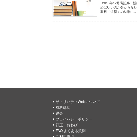
2018年12月号記事
めばいいのか分からない
教科「道徳」の功罪 ...
ザ・リバティWebについて
有料購読
退会
プライバシーポリシー
訂正・おわび
FAQ よくある質問
ご利用環境