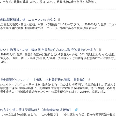
い一方で、建物を破壊したり、放火したり、略奪行為に走ったりする過激...
和は韓国破滅の道 - ニュースのミカタ 2
見に臨む文在寅・韓国大統領。写真：代表撮影/ロイター/アフロ。 2020年4月号記事 ニュ
する文政権 南北融和は韓国破滅の道 ニュース 危機にある文在寅政権 韓国の...
い！ 教養人への道 - 最終回 自民党の"プロレス政治"を終わらせよう
2020年4月号記事 新書から読めば挫折しない! 教養人への道 3年半以上にわたってお届
を迎える。 今回、森口氏自身が発刊した近著『売国保守』と新書を読む意義について聞い
政...
)～地球温暖化について～ 【HSU・木村貴好氏の連載・番外編】
シエイト・プロフェッサー 木村 貴好 (きむら・たかよし)1971年、埼玉県生まれ。筑波大
学院修士課程(環境科学)修了、同農学研究科博士課程単位取得後退学。博士(農学)。応用昆
業生産法人、茨城県農業総合センター生物工学研究所を経て、2008年、幸福の科...
方を中道に戻す説得法は? 【未来編集vol.2 後編】
のvol.2後編を公開しました。 この番組では、「少し変わった切り口から時事問題を捉え