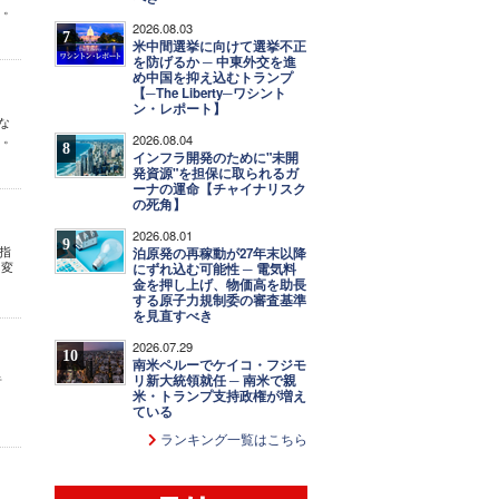
」。
2026.08.03
7
米中間選挙に向けて選挙不正
を防げるか ─ 中東外交を進
め中国を抑え込むトランプ
【─The Liberty─ワシント
ン・レポート】
な
」。
2026.08.04
8
インフラ開発のために"未開
発資源"を担保に取られるガ
ーナの運命【チャイナリスク
の死角】
2026.08.01
9
指
泊原発の再稼動が27年末以降
し変
にずれ込む可能性 ─ 電気料
金を押し上げ、物価高を助長
する原子力規制委の審査基準
を見直すべき
2026.07.29
10
南米ペルーでケイコ・フジモ
リ新大統領就任 ─ 南米で親
者
米・トランプ支持政権が増え
ている
ランキング一覧はこちら