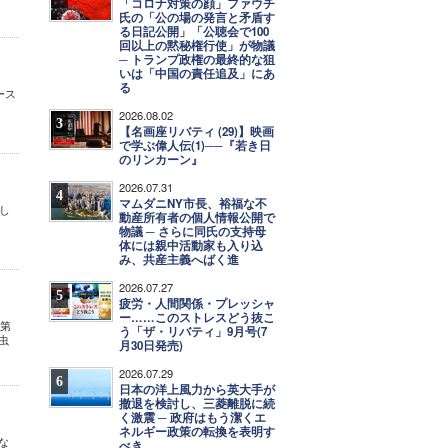
「コロナ対策の顔」ファウチ
氏の「公の場の発言と矛盾す
る日記公開」「公聴会で100
回以上の黙秘権行使」が物議
─ トランプ政権の最終的な狙
いは「中国の責任追及」にあ
る
ース
2026.08.02
3
【名画座リバティ (29)】映画
で学ぶ偉人伝(1)──『若き日
のリンカーン』
2026.07.31
4
マムダニNY市長、裕福な不
けし
動産所有者の個人情報公開で
た。
物議 ─ さらに同氏の支持母
体には親中活動家も入り込
み、共産主義へばく進
2026.07.27
5
疲労・人間関係・プレッシャ
ー……このストレスどう抜こ
学第
う「ザ・リバティ」9月号(7
虫
月30日発売)
2026.07.29
6
日本の洋上風力から英大手が
撤退を検討し、三菱離脱に続
く激震 ─ 政府はもう潔くエ
ネルギー政策の転換を表明す
な
べき