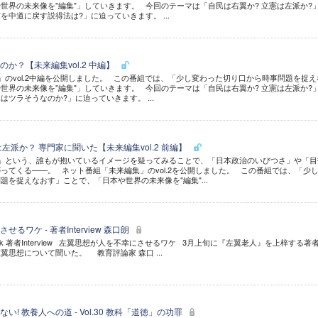
世界の未来像を"編集"」していきます。 今回のテーマは「自民は右翼か? 立憲は左派か?
中道に戻す説得法は?」に迫っていきます。 ...
か？【未来編集vol.2 中編】
のvol.2中編を公開しました。 この番組では、「少し変わった切り口から時事問題を捉え
世界の未来像を"編集"」していきます。 今回のテーマは「自民は右翼か? 立憲は左派か?
ツラそうなのか?」に迫っていきます。 ...
左派か？ 専門家に聞いた【未来編集vol.2 前編】
」という、誰もが抱いているイメージを疑ってみることで、「日本政治のいびつさ」や「目
ってくる――。 ネット番組「未来編集」のvol.2を公開しました。 この番組では、「少
題を捉えなおす」ことで、「日本や世界の未来像を"編集"...
るワケ - 著者Interview 森口朗
ok 著者Interview 左翼思想が人を不幸にさせるワケ 3月上旬に『左翼老人』を上梓する著
思想について聞いた。 教育評論家 森口 ...
! 教養人への道 - Vol.30 教科「道徳」の功罪