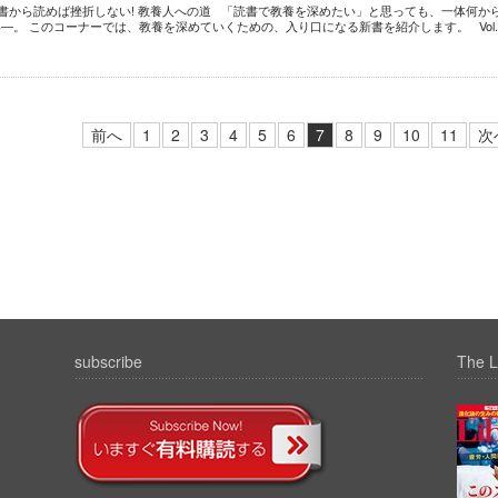
 新書から読めば挫折しない! 教養人への道 「読書で教養を深めたい」と思っても、一体何か
―。 このコーナーでは、教養を深めていくための、入り口になる新書を紹介します。 Vol.
前へ
1
2
3
4
5
6
7
8
9
10
11
次
subscribe
The L