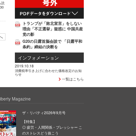
ら読
30
トランプが「敗北宣言」をしない
理由「不正選挙」疑惑に 中国共産
党の影
へ
G20の日露首脳会談で 「日露平和
条約」締結の決断を
インフォメーション
2019.10.18
消費税率引き上げに合わせた価格改定のお知
らせ
一覧はこちら
iberty Magazine
ザ・リバティ2026年9月号
【特集】
◎ 疲労・人間関係・プレッシャー こ
のストレスどう抜こう