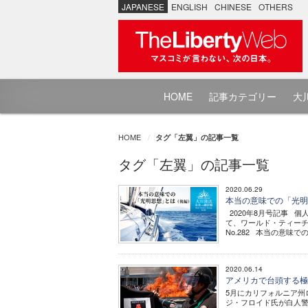
JAPANESE
ENGLISH
CHINESE
OTHERS
HOME
記事カテゴリー
大川
HOME
タグ「左翼」の記事一覧
タグ「左翼」の記事一覧
2020.06.29
本当の意味での「光明思
2020年8月号記事 
て、ワールド・ティーチ
No.282 本当の意味での
2020.06.14
アメリカで台頭する極
5月にカリフォルニア州ロサン
ジ・フロイド氏が白人