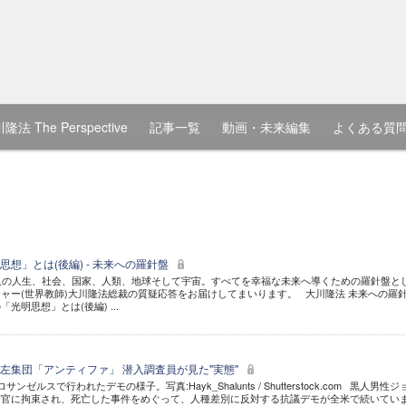
隆法 The Perspective
記事一覧
動画・未来編集
よくある質
想」とは(後編) - 未来への羅針盤
個人の人生、社会、国家、人類、地球そして宇宙。すべてを幸福な未来へ導くための羅針盤と
ャー(世界教師)大川隆法総裁の質疑応答をお届けしてまいります。 大川隆法 未来への羅
「光明思想」とは(後編) ...
左集団「アンティファ」 潜入調査員が見た"実態"
ゼルスで行われたデモの様子。写真:Hayk_Shalunts / Shutterstock.com 黒人男性ジ
警官に拘束され、死亡した事件をめぐって、人種差別に反対する抗議デモが全米で続いてい