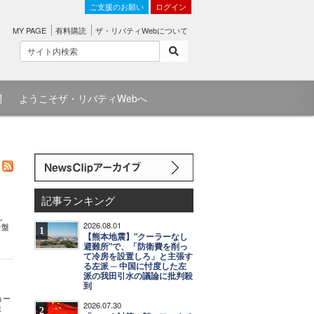
ご支援のお願い
ログイン
MY PAGE
有料購読
ザ・リバティWebについて
問
ようこそザ・リバティWebへ
記事ランキング
し
2026.08.01
針盤
1
【熊本地震】"クーラーなし
避難所"で、「防衛費を削っ
て冷房を設置しろ」と主張す
る左派 ─ 中国に忖度した左
派の我田引水の議論に批判殺
到
ョー
2026.07.30
ま
2