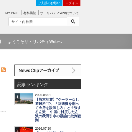
ご支援のお願い
ログイン
MY PAGE
有料購読
ザ・リバティWebについて
問
ようこそザ・リバティWebへ
記事ランキング
2026.08.01
ほ
1
【熊本地震】"クーラーなし
避難所"で、「防衛費を削っ
て冷房を設置しろ」と主張す
る左派 ─ 中国に忖度した左
派の我田引水の議論に批判殺
到
2026.07.30
2