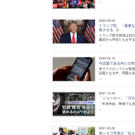
...
2023.05.03
トランプ氏、「過激な
落させる
トランプ前大統領は2日
義狂から学生たちを守
...
2023.03.10
今話題であるAIとの対
米マイクロソフトが投資す
話題となる中、問題も
...
2021.12.24
「ジョーカー」「万引
「年末年始、映画でも見
...
2021.05.22
米シカゴ市長が「白人