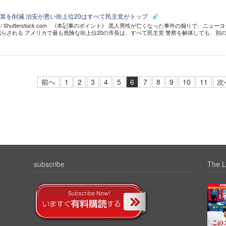
算を削減 治安が悪い街上位20はすべて民主党がトップ
perer / Shutterstock.com 《本記事のポイント》 黒人男性が亡くなった事件の煽りで、ニュー
減らされる アメリカで最も危険な街上位20の市長は、すべて民主党 警察を解体しても、別
前へ
1
2
3
4
5
6
7
8
9
10
11
次
subscribe
The L