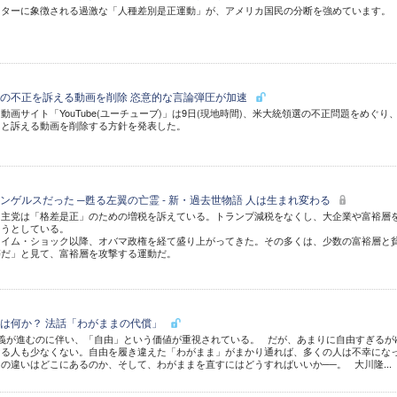
マターに象徴される過激な「人種差別是正運動」が、アメリカ国民の分断を強めています。
領選の不正を訴える動画を削除 恣意的な言論弾圧が加速
画サイト「YouTube(ユーチューブ)」は9日(現地時間)、米大統領選の不正問題をめぐり
たと訴える動画を削除する方針を発表した。
ンゲルスだった ─甦る左翼の亡霊 - 新・過去世物語 人は生まれ変わる
民主党は「格差是正」のための増税を訴えている。トランプ減税をなくし、大企業や富裕層
ようとしている。
ライム・ショック以降、オバマ政権を経て盛り上がってきた。その多くは、少数の富裕層と
等だ」と見て、富裕層を攻撃する運動だ。
は何か？ 法話「わがままの代償」
義が進むのに伴い、「自由」という価値が重視されている。 だが、あまりに自由すぎるが
ける人も少なくない。自由を履き違えた「わがまま」がまかり通れば、多くの人は不幸にな
の違いはどこにあるのか、そして、わがままを直すにはどうすればいいか──。 大川隆...