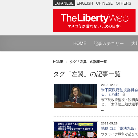
JAPANESE
ENGLISH
CHINESE
OTHERS
HOME
記事カテゴリー
大川
HOME
タグ「左翼」の記事一覧
タグ「左翼」の記事一覧
2023.12.12
米下院政府監視委員会
る」と指摘
米下院政府監視・説明責
ど、「女子陸上競技選
...
2023.05.29
地獄には「憲法九条」
ウクライナ戦争が起き