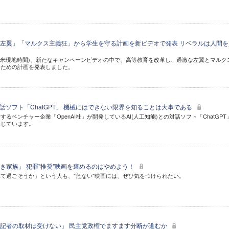
左翼」「マルクス主義狂」から学生を守る計画を新ビデオで発表 リベラルは人間を
(米現地時間)、新たなキャンペーンビデオの中で、高等教育を改革し、過激な左翼とマルク
るための計画を発表しました。
話ソフト「ChatGPT」 機械にはできない限界を知ることは大事である
るベンチャー企業「OpenAI社」が開発しているAI(人工知能)との対話ソフト「ChatGPT
生じています。
き家族」 犯罪"推奨"映画を褒めるのはやめよう！
て過ごそうか」という人も、"危ない"映画には、ぜひ気をつけられたい。
記者の取材は受けない」 民主党政権でますます分断が進むか