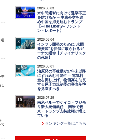
2026.08.03
7
米中間選挙に向けて選挙不正
を防げるか ─ 中東外交を進
め中国を抑え込むトランプ
【─The Liberty─ワシント
ン・レポート】
2026.08.04
、選
8
インフラ開発のために"未開
発資源"を担保に取られるガ
ーナの運命【チャイナリスク
の死角】
2026.08.01
9
泊原発の再稼動が27年末以降
にずれ込む可能性 ─ 電気料
を中
金を押し上げ、物価高を助長
する原子力規制委の審査基準
貧し
を見直すべき
2026.07.29
10
南米ペルーでケイコ・フジモ
リ新大統領就任 ─ 南米で親
米・トランプ支持政権が増え
ている
ゆ
ランキング一覧はこちら
って