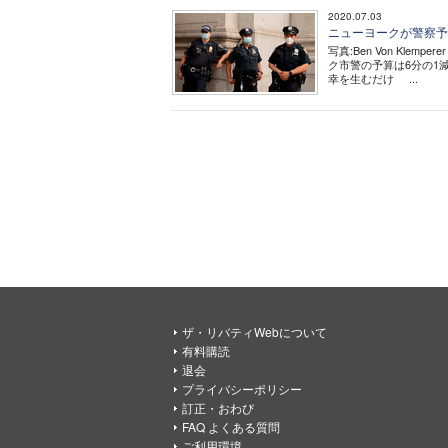
2020.07.03
ニューヨークが警察予
写真:Ben Von Klem
ク市警の予算は6分の1
幸を生むだけ ...
ザ・リバティWebについて
有料購読
退会
プライバシーポリシー
訂正・おわび
FAQ よくある質問
ご利用環境