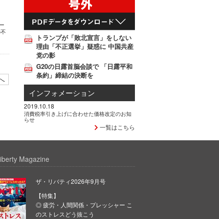
ヨー
の不
トランプが「敗北宣言」をしない
理由「不正選挙」疑惑に 中国共産
党の影
G20の日露首脳会談で 「日露平和
条約」締結の決断を
へ
インフォメーション
2019.10.18
消費税率引き上げに合わせた価格改定のお知
らせ
一覧はこちら
iberty Magazine
ザ・リバティ2026年9月号
【特集】
◎ 疲労・人間関係・プレッシャー こ
のストレスどう抜こう