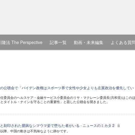
隆法 The Perspective
記事一覧
動画・未来編集
よくある質
の公聴会で「バイデン政権はスポーツ界で女性や少女よりも左翼政治を優先してい
任委員会のヘルスケア・金融サービス小委員会のリサ・マクレーン委員長(共和党)はこの
手とタイトル・ナインを守ることの重要性」と題した公聴会を開きました。
と刻印された臆病なシマウマ姿で堕ちた者がいる - ニュースのミカタ 2
て以降、中国の動きは不気味なように静かです。