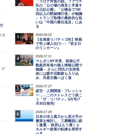
「コロナ対策の顔」ファウチ
氏の「公の場の発言と矛盾す
る日記公開」「公聴会で100
回以上の黙秘権行使」が物議
─ トランプ政権の最終的な狙
いは「中国の責任追及」にあ
堕
る
2026.08.02
ス主
3
【名画座リバティ (29)】映画
で学ぶ偉人伝(1)──『若き日
のリンカーン』
2026.07.31
4
マムダニNY市長、裕福な不
動産所有者の個人情報公開で
」が
物議 ─ さらに同氏の支持母
体には親中活動家も入り込
み、共産主義へばく進
2026.07.27
5
疲労・人間関係・プレッシャ
ー……このストレスどう抜こ
う「ザ・リバティ」9月号(7
月30日発売)
2026.07.29
6
日本の洋上風力から英大手が
撤退を検討し、三菱離脱に続
く激震 ─ 政府はもう潔くエ
ネルギー政策の転換を表明す
べき