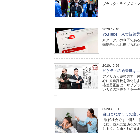
ブラック・ライブズ・
...
2020.12.10
YouTube、米大統
米グーグルの傘下である動
挙結果がねじ曲げられ
...
2020.10.29
ピケティの過去世はエ
アメリカ大統領選で、
心に累進課税を強化し
格差是正論は、サブプ
い大衆の格差を「不平
...
2020.09.04
自由とわがままの違い
現代社会では、個人主
えに、他人に迷惑をか
しまう。自由とわがまま