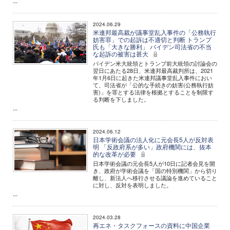
...
2024.06.29
米連邦最高裁が議事堂乱入事件の「公務執行
妨害罪」での起訴は不適切と判断 トランプ
氏も「大きな勝利」 バイデン司法省の不当
な起訴の被害は甚大
バイデン米大統領とトランプ前大統領の討論会の
翌日にあたる28日、米連邦最高裁判所は、2021
年1月6日に起きた米連邦議事堂乱入事件におい
て、司法省が「公的な手続きの妨害(公務執行妨
害)」を罪とする法律を根拠とすることを制限す
る判断を下しました。
...
2024.06.12
日本学術会議の法人化に元会長5人が反対表
明 「反政府系が多い」政府機関には、抜本
的な改革が必要
日本学術会議の元会長5人が10日に記者会見を開
き、政府が学術会議を「国の特別機関」から切り
離し、新法人へ移行させる議論を進めていること
に対し、反対を表明しました。
...
2024.03.28
再エネ・タスクフォースの資料に中国企業