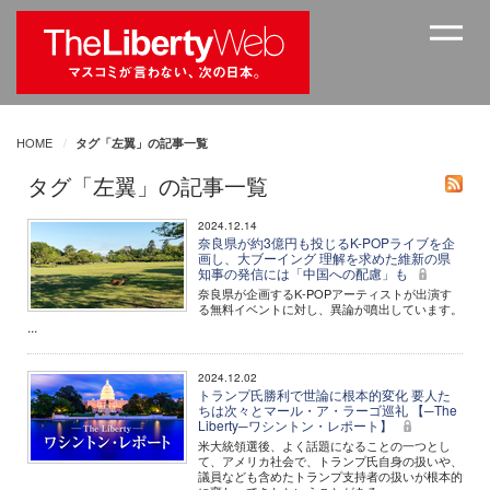
HOME
タグ「左翼」の記事一覧
タグ「左翼」の記事一覧
2024.12.14
奈良県が約3億円も投じるK-POPライブを企
画し、大ブーイング 理解を求めた維新の県
知事の発信には「中国への配慮」も
奈良県が企画するK-POPアーティストが出演す
る無料イベントに対し、異論が噴出しています。
...
2024.12.02
トランプ氏勝利で世論に根本的変化 要人た
ちは次々とマール・ア・ラーゴ巡礼 【─The
Liberty─ワシントン・レポート】
米大統領選後、よく話題になることの一つとし
て、アメリカ社会で、トランプ氏自身の扱いや、
議員なども含めたトランプ支持者の扱いが根本的