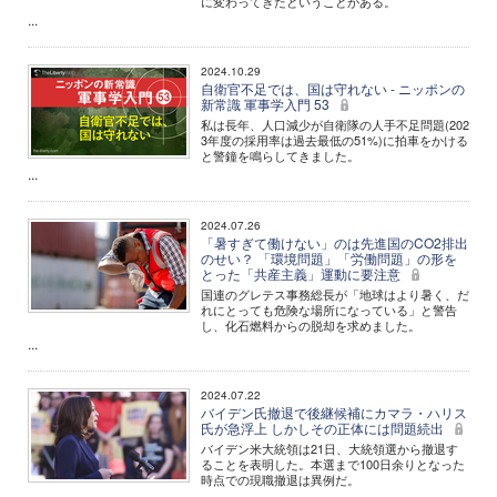
に変わってきたということがある。
...
2024.10.29
自衛官不足では、国は守れない - ニッポンの
新常識 軍事学入門 53
私は長年、人口減少が自衛隊の人手不足問題(202
3年度の採用率は過去最低の51%)に拍車をかける
と警鐘を鳴らしてきました。
...
2024.07.26
「暑すぎて働けない」のは先進国のCO2排出
のせい？ 「環境問題」「労働問題」の形を
とった「共産主義」運動に要注意
国連のグレテス事務総長が「地球はより暑く、だ
れにとっても危険な場所になっている」と警告
し、化石燃料からの脱却を求めました。
...
2024.07.22
バイデン氏撤退で後継候補にカマラ・ハリス
氏が急浮上 しかしその正体には問題続出
バイデン米大統領は21日、大統領選から撤退す
ることを表明した。本選まで100日余りとなった
時点での現職撤退は異例だ。