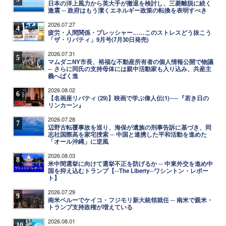
日本の洋上風力から英大手が撤退を検討し、三菱離脱に続く
激震 ─ 政府はもう潔くエネルギー政策の転換を表明すべき
2026.07.27
4
疲労・人間関係・プレッシャー……このストレスどう抜こう
「ザ・リバティ」9月号(7月30日発売)
2026.07.31
5
マムダニNY市長、裕福な不動産所有者の個人情報公開で物議
─ さらに同氏の支持母体には親中活動家も入り込み、共産主
義へばく進
2026.08.02
6
【名画座リバティ (29)】映画で学ぶ偉人伝(1)──『若き日の
リンカーン』
2026.07.28
7
辺野古転覆事故を巡り、海保が遺族の刑事告訴に基づき、同
志社国際高を家宅捜索 ─ 中国と連携した平和活動を進めた
「オール沖縄」に逆風
2026.08.03
8
米中間選挙に向けて選挙不正を防げるか ─ 中東外交を進め中
国を抑え込むトランプ【─The Liberty─ワシントン・レポー
ト】
2026.07.29
9
南米ペルーでケイコ・フジモリ新大統領就任 ─ 南米で親米・
トランプ支持政権が増えている
2026.08.01
10