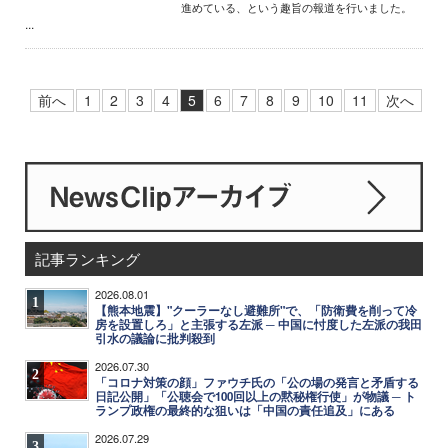
進めている、という趣旨の報道を行いました。
...
前へ
1
2
3
4
5
6
7
8
9
10
11
次へ
記事ランキング
2026.08.01
1
【熊本地震】"クーラーなし避難所"で、「防衛費を削って冷
房を設置しろ」と主張する左派 ─ 中国に忖度した左派の我田
引水の議論に批判殺到
2026.07.30
2
「コロナ対策の顔」ファウチ氏の「公の場の発言と矛盾する
日記公開」「公聴会で100回以上の黙秘権行使」が物議 ─ ト
ランプ政権の最終的な狙いは「中国の責任追及」にある
2026.07.29
3