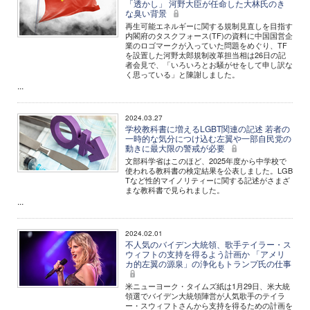
「透かし」 河野大臣が任命した大林氏のき
な臭い背景
再生可能エネルギーに関する規制見直しを目指す
内閣府のタスクフォース(TF)の資料に中国国営企
業のロゴマークが入っていた問題をめぐり、TF
を設置した河野太郎規制改革担当相は26日の記
者会見で、「いろいろとお騒がせをして申し訳な
く思っている」と陳謝しました。
...
2024.03.27
学校教科書に増えるLGBT関連の記述 若者の
一時的な気分につけ込む左翼や一部自民党の
動きに最大限の警戒が必要
文部科学省はこのほど、2025年度から中学校で
使われる教科書の検定結果を公表しました。LGB
Tなど性的マイノリティーに関する記述がさまざ
まな教科書で見られました。
...
2024.02.01
不人気のバイデン大統領、歌手テイラー・ス
ウィフトの支持を得るよう計画か 「アメリ
カ的左翼の源泉」の浄化もトランプ氏の仕事
米ニューヨーク・タイムズ紙は1月29日、米大統
領選でバイデン大統領陣営が人気歌手のテイラ
ー・スウィフトさんから支持を得るための計画を