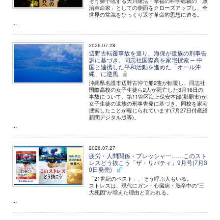
そう獅子吼する大川隆法・幸福の科学総裁の「政
治革命家」としての側面をクローズアップし、全
世界の常識をひっくり返す革命的思想に迫る。
...
2026.07.28
辺野古転覆事故を巡り、海保が遺族の刑事告
訴に基づき、同志社国際高を家宅捜索 ─ 中
国と連携した平和活動を進めた「オール沖
縄」に逆風
沖縄県名護市辺野古沖で船2隻が転覆し、同志社
国際高校の女子生徒ら2人が死亡した3月16日の
事故について、第11管区海上保安本部(那覇市)が
女子生徒の遺族の刑事告発に基づき、同校を家宅
捜索したことが報じられています(7月27日付産経
新聞デジタル版等)。
...
2026.07.27
疲労・人間関係・プレッシャー……このスト
レスどう抜こう「ザ・リバティ」9月号(7月3
0日発売)
「21世紀のペスト」、そう呼ぶ人もいる。
ストレスは、現代にガン・心臓病・脳卒中の"三
大死因"が増えた理由と言われる。
...