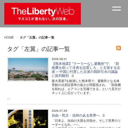
HOME
タグ「左翼」の記事一覧
タグ「左翼」の記事一覧
2026.08.01
【熊本地震】"クーラーなし避難所"で、「防
衛費を削って冷房を設置しろ」と主張する左
派 ─ 中国に忖度した左派の我田引水の議論
に批判殺到
最大震度7を観測した熊本県で、避難所となる体
育館の冷房設置率の低さが問題視され、「防衛費
を削れば、エアコンを完備できる」という見方が
ネット上に広がっています。
...
2026.07.29
自由・民主・信仰のある世界へ
「日本よ、自由の大国を目指せ。そして世界のリ
ーダーとなれ」──。