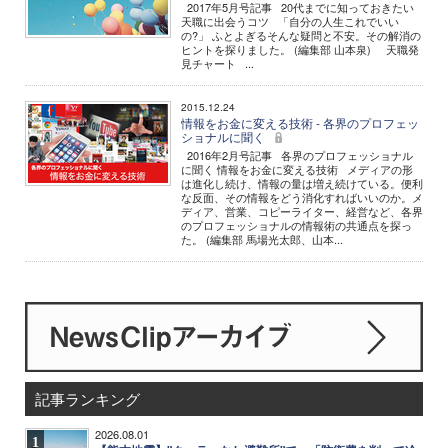
2017年5月号記事 20代までに知っておきたい
天職に出会うコツ 「自分の人生これでいい
の?」 ふとよぎるそんな疑問と不安。その解消の
ヒントを探りました。 (編集部 山本泉) 天職発
見チャート ...
2015.12.24
情報をお金に変える技術 - 各界のプロフェッ
ショナルに聞く
2016年2月号記事 各界のプロフェッショナル
に聞く 情報をお金に変える技術 メディアの形
は進化し続け、情報の量は増え続けている。便利
な反面、その情報をどう消化すればいいのか。メ
ディア、営業、コピーライター、経営など、各界
のプロフェッショナルの情報術の共通点を探っ
た。 (編集部 馬場光太郎、山本...
記事ランキング
2026.08.01
1