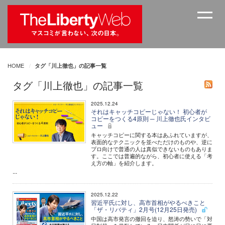
HOME
タグ「川上徹也」の記事一覧
タグ「川上徹也」の記事一覧
2025.12.24
それはキャッチコピーじゃない！ 初心者が
コピーをつくる4原則 ─ 川上徹也氏インタビ
ュー
キャッチコピーに関する本はあふれていますが、
表面的なテクニックを並べただけのものや、逆に
プロ向けで普通の人は真似できないものもありま
す。ここでは普遍的ながら、初心者に使える「考
え方の軸」を紹介します。
...
2025.12.22
習近平氏に対し、高市首相がやるべきこと
「ザ・リバティ」2月号(12月25日発売)
中国は高市発言の撤回を迫り、怒涛の勢いで「対