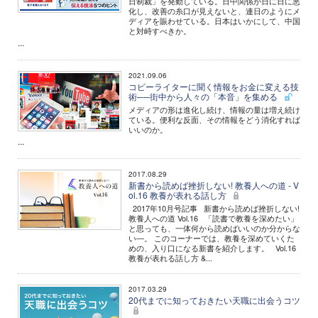
日制裁」を発動している。日中関係が日に日に悪
化し、改善の糸口が見えないと、連日のようにメ
ディアを賑わせている。日本はいかにして、中国
と対峙すべきか。
...
2021.09.06
コピーライターに聞く情報をお金に変える技
術──街中から人々の「本音」を集める
メディアの形は進化し続け、情報の量は増え続け
ている。便利な反面、その情報をどう消化すれば
いいのか。
...
2017.08.29
新書から読めば挫折しない! 教養人への道 - V
ol.16 教養が表れる話し方
2017年10月号記事 新書から読めば挫折しない!
教養人への道 Vol.16 「読書で教養を深めたい」
と思っても、一体何から読めばいいのか分からな
い―。 このコーナーでは、教養を深めていくた
めの、入り口になる新書を紹介します。 Vol.16
教養が表れる話し方 &...
2017.03.29
20代までに知っておきたい天職に出会うコツ