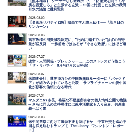
【熊本地震】"クーラーなし避難所"で、「防衛費を削って冷
房を設置しろ」と主張する左派 ─ 中国に忖度した左派の我田
引水の議論に批判殺到
2026.08.02
2
【名画座リバティ (29)】映画で学ぶ偉人伝(1)──『若き日の
リンカーン』
2026.08.06
3
高市政権の消費減税決定に、"公約に掲げていた"はずの与野
党が猛反発 ─ 一歩前進ではあるが「小さな政府」にはほど遠
い
2026.07.27
4
疲労・人間関係・プレッシャー……このストレスどう抜こう
「ザ・リバティ」9月号(7月30日発売)
2026.08.07
5
米調査会社、世界10万台の中国製無線ルーターに「バックド
ア」が組み込まれていると公表 ─ サプライチェーンの脱中国
化が顧客の信頼になる時代
2026.07.31
6
マムダニNY市長、裕福な不動産所有者の個人情報公開で物議
─ さらに同氏の支持母体には親中活動家も入り込み、共産主
義へばく進
2026.08.03
7
米中間選挙に向けて選挙不正を防げるか ─ 中東外交を進め中
国を抑え込むトランプ【─The Liberty─ワシントン・レポー
ト】