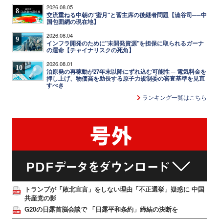
2026.08.05
8
交流重ねる中朝の"蜜月"と習主席の後継者問題【澁谷司──中
国包囲網の現在地】
2026.08.04
9
インフラ開発のために"未開発資源"を担保に取られるガーナ
の運命【チャイナリスクの死角】
2026.08.01
10
泊原発の再稼動が27年末以降にずれ込む可能性 ─ 電気料金を
押し上げ、物価高を助長する原子力規制委の審査基準を見直
すべき
ランキング一覧はこちら
トランプが「敗北宣言」をしない理由「不正選挙」疑惑に 中国
共産党の影
G20の日露首脳会談で 「日露平和条約」締結の決断を