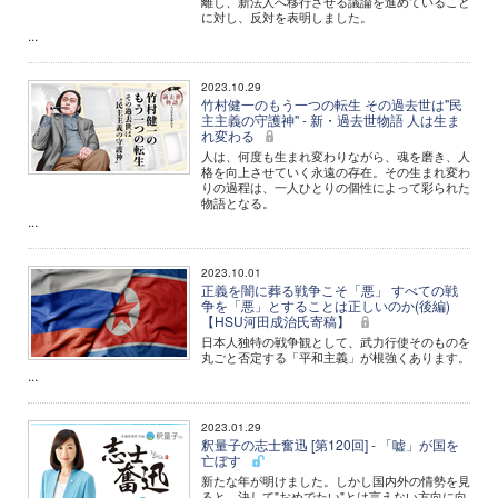
離し、新法人へ移行させる議論を進めていること
に対し、反対を表明しました。
...
2023.10.29
竹村健一のもう一つの転生 その過去世は"民
主主義の守護神" - 新・過去世物語 人は生ま
れ変わる
人は、何度も生まれ変わりながら、魂を磨き、人
格を向上させていく永遠の存在。その生まれ変わ
りの過程は、一人ひとりの個性によって彩られた
物語となる。
...
2023.10.01
正義を闇に葬る戦争こそ「悪」 すべての戦
争を「悪」とすることは正しいのか(後編)
【HSU河田成治氏寄稿】
日本人独特の戦争観として、武力行使そのものを
丸ごと否定する「平和主義」が根強くあります。
...
2023.01.29
釈量子の志士奮迅 [第120回] - 「嘘」が国を
亡ぼす
新たな年が明けました。しかし国内外の情勢を見
ると、決して"おめでたい"とは言えない方向に向