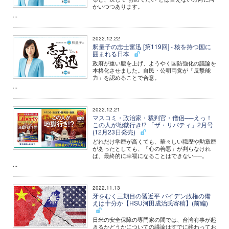
かいつつあります。
...
2022.12.22
釈量子の志士奮迅 [第119回] - 核を持つ国に
囲まれる日本
政府が重い腰を上げ、ようやく国防強化の議論を
本格化させました。自民・公明両党が「反撃能
力」を認めることで合意。
...
2022.12.21
マスコミ・政治家・裁判官・僧侶──えっ！
この人が地獄行き!? 「ザ・リバティ」2月号
(12月23日発売)
どれだけ学歴が高くても、華々しい職歴や勲章歴
があったとしても、「心の善悪」が判らなけれ
ば、最終的に幸福になることはできない──。
...
2022.11.13
牙をむく三期目の習近平 バイデン政権の備
えは十分か【HSU河田成治氏寄稿】(前編)
日米の安全保障の専門家の間では、台湾有事が起
きるかどうかについての議論はすでに終わってお