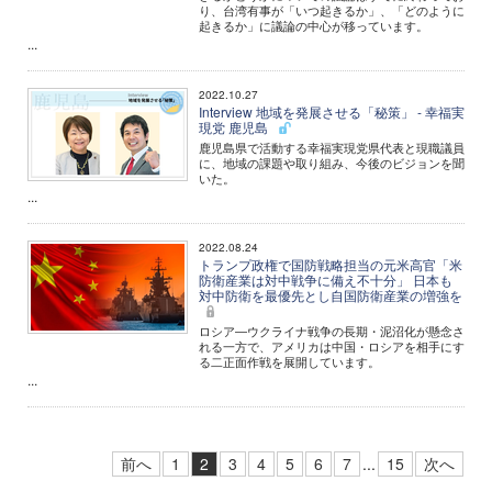
り、台湾有事が「いつ起きるか」、「どのように
起きるか」に議論の中心が移っています。
...
2022.10.27
Interview 地域を発展させる「秘策」 - 幸福実
現党 鹿児島
鹿児島県で活動する幸福実現党県代表と現職議員
に、地域の課題や取り組み、今後のビジョンを聞
いた。
...
2022.08.24
トランプ政権で国防戦略担当の元米高官「米
防衛産業は対中戦争に備え不十分」 日本も
対中防衛を最優先とし自国防衛産業の増強を
ロシア―ウクライナ戦争の長期・泥沼化が懸念さ
れる一方で、アメリカは中国・ロシアを相手にす
る二正面作戦を展開しています。
...
前へ
1
2
3
4
5
6
7
...
15
次へ