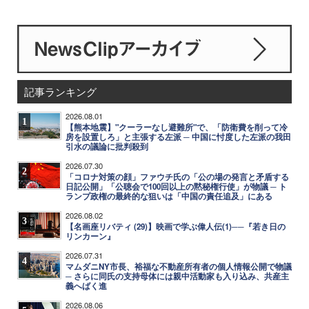
記事ランキング
2026.08.01
1
【熊本地震】"クーラーなし避難所"で、「防衛費を削って冷
房を設置しろ」と主張する左派 ─ 中国に忖度した左派の我田
引水の議論に批判殺到
2026.07.30
2
「コロナ対策の顔」ファウチ氏の「公の場の発言と矛盾する
日記公開」「公聴会で100回以上の黙秘権行使」が物議 ─ ト
ランプ政権の最終的な狙いは「中国の責任追及」にある
2026.08.02
3
【名画座リバティ (29)】映画で学ぶ偉人伝(1)──『若き日の
リンカーン』
2026.07.31
4
マムダニNY市長、裕福な不動産所有者の個人情報公開で物議
─ さらに同氏の支持母体には親中活動家も入り込み、共産主
義へばく進
2026.08.06