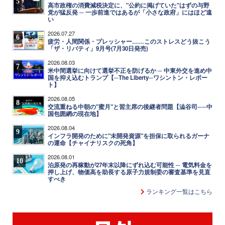
5
高市政権の消費減税決定に、"公約に掲げていた"はずの与野
党が猛反発 ─ 一歩前進ではあるが「小さな政府」にはほど遠
い
2026.07.27
6
疲労・人間関係・プレッシャー……このストレスどう抜こう
「ザ・リバティ」9月号(7月30日発売)
2026.08.03
7
米中間選挙に向けて選挙不正を防げるか ─ 中東外交を進め中
国を抑え込むトランプ【─The Liberty─ワシントン・レポー
ト】
2026.08.05
8
交流重ねる中朝の"蜜月"と習主席の後継者問題【澁谷司──中
国包囲網の現在地】
2026.08.04
9
インフラ開発のために"未開発資源"を担保に取られるガーナ
の運命【チャイナリスクの死角】
2026.08.01
10
泊原発の再稼動が27年末以降にずれ込む可能性 ─ 電気料金を
押し上げ、物価高を助長する原子力規制委の審査基準を見直
すべき
ランキング一覧はこちら