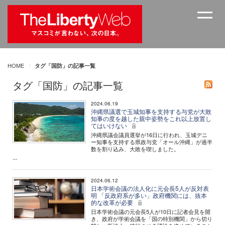
HOME
タグ「国防」の記事一覧
タグ「国防」の記事一覧
2024.06.19
沖縄県議選で玉城知事を支持する与党が大敗
知事の度を越した親中姿勢をこれ以上放置し
てはいけない
沖縄県議会議員選挙が16日に行われ、玉城デニ
ー知事を支持する県政与党「オール沖縄」が過半
数を割り込み、大敗を喫しました。
...
2024.06.12
日本学術会議の法人化に元会長5人が反対表
明 「反政府系が多い」政府機関には、抜本
的な改革が必要
日本学術会議の元会長5人が10日に記者会見を開
き、政府が学術会議を「国の特別機関」から切り