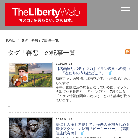
HOME
タグ「善悪」の記事一覧
タグ「善悪」の記事一覧
2026.06.28
【名画座リバティ (27)】イラン映画への誘い
──『友だちのうちはどこ？』
映画ファンの皆様、梅雨空の下、お元気でお過ご
しですか。
今年、国際政治の焦点となっている国、イラン。
今出ている最新号「ザ・リバティ」7月号にも
「イラン情報は間違いだらけ」という記事が載っ
ています。
...
2025.01.19
法律も人権も無視して、極悪人を懲らしめる
痛快アクション映画『ビーキーパー』【高間
智生氏寄稿】