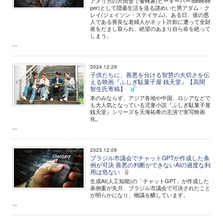
アメリカの片田舎で養蜂家(ビーキーパー/Beekee
per)として隠遁生活を送る謎めいた男アダム・ク
レイ(ジェイソン・ステイサム)。ある日、彼の恩
人である善良な老婦人がネット詐欺に遭って全財
産をだまし取られ、絶望のあまり自ら命を絶って
しまう。
...
2024.12.29
子供たちに、善悪を分ける智慧の大切さを伝
える映画『ふしぎ駄菓子屋 銭天堂』【高間
智生氏寄稿】
本のみならず、アジア各地や中国、ロシアなどで
も大人気となっている児童小説『ふしぎ駄菓子屋
銭天堂』シリーズを天海祐希の主演で実写映画
化。
...
2023.12.09
ブラジル市議会でチャットGPTが作成した条
例が可決 善悪の判断ができないAIの過度な利
用は危ない
生成AI(人工知能)の「チャットGPT」が作成した
条例案が先月、ブラジル市議会で可決されたこと
が明らかになり、物議を醸しています。
...