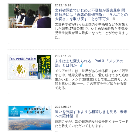
2022.10.28
文科省調査でいじめと不登校が過去最多 問
題解決には「善悪の価値判断」「学ぶことの
大切さ」を取り戻すことが不可欠
文部科学省が行った全国の小中高校などを対象と
した調査(27日公表)で、いじめ認知件数と不登校
児童生徒数が過去最多になったことが分かりまし
た。
...
2021.11.29
未来はまだ変えられる - Part 3 『メシアの
法』とは何か
メシアの法』は、世界があらゆる面において混迷
する中、地球文明を創造し、愛し続けてきた造物
主がいま、メシア(救世主)として地上に降り、人
類を救いに来た──。この事実を告げ知らせる書
である。
...
2021.05.27
違いを強調するよりも相等しきを見る - 未来
への羅針盤
慈悲こそが、次の創造的な社会を開くキーワード
だと教えていただいております。
...