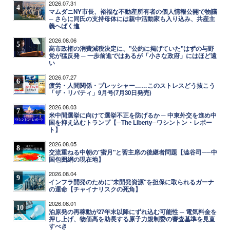
2026.07.31
4
マムダニNY市長、裕福な不動産所有者の個人情報公開で物議
─ さらに同氏の支持母体には親中活動家も入り込み、共産主
義へばく進
2026.08.06
5
高市政権の消費減税決定に、"公約に掲げていた"はずの与野
党が猛反発 ─ 一歩前進ではあるが「小さな政府」にはほど遠
い
2026.07.27
6
疲労・人間関係・プレッシャー……このストレスどう抜こう
「ザ・リバティ」9月号(7月30日発売)
2026.08.03
7
米中間選挙に向けて選挙不正を防げるか ─ 中東外交を進め中
国を抑え込むトランプ【─The Liberty─ワシントン・レポー
ト】
2026.08.05
8
交流重ねる中朝の"蜜月"と習主席の後継者問題【澁谷司──中
国包囲網の現在地】
2026.08.04
9
インフラ開発のために"未開発資源"を担保に取られるガーナ
の運命【チャイナリスクの死角】
2026.08.01
10
泊原発の再稼動が27年末以降にずれ込む可能性 ─ 電気料金を
押し上げ、物価高を助長する原子力規制委の審査基準を見直
すべき