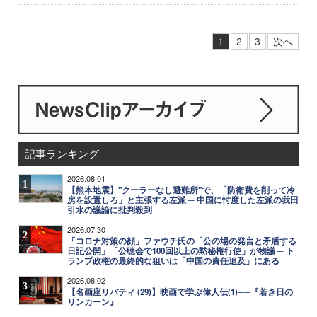
1
2
3
次へ
記事ランキング
2026.08.01
1
【熊本地震】"クーラーなし避難所"で、「防衛費を削って冷
房を設置しろ」と主張する左派 ─ 中国に忖度した左派の我田
引水の議論に批判殺到
2026.07.30
2
「コロナ対策の顔」ファウチ氏の「公の場の発言と矛盾する
日記公開」「公聴会で100回以上の黙秘権行使」が物議 ─ ト
ランプ政権の最終的な狙いは「中国の責任追及」にある
2026.08.02
3
【名画座リバティ (29)】映画で学ぶ偉人伝(1)──『若き日の
リンカーン』