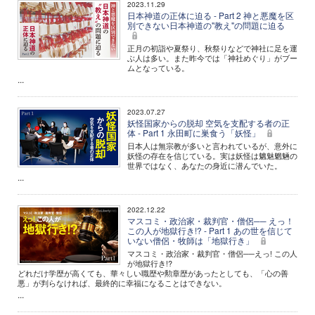
2023.11.29
日本神道の正体に迫る - Part 2 神と悪魔を区
別できない日本神道の"教え"の問題に迫る
正月の初詣や夏祭り、秋祭りなどで神社に足を運
ぶ人は多い。また昨今では「神社めぐり」がブー
ムとなっている。
...
2023.07.27
妖怪国家からの脱却 空気を支配する者の正
体 - Part 1 永田町に巣食う「妖怪」
日本人は無宗教が多いと言われているが、意外に
妖怪の存在を信じている。実は妖怪は魑魅魍魎の
世界ではなく、あなたの身近に潜んでいた。
...
2022.12.22
マスコミ・政治家・裁判官・僧侶── えっ！
この人が地獄行き!? - Part 1 あの世を信じて
いない僧侶・牧師は「地獄行き」
マスコミ・政治家・裁判官・僧侶──えっ! この人
が地獄行き!?
どれだけ学歴が高くても、華々しい職歴や勲章歴があったとしても、「心の善
悪」が判らなければ、最終的に幸福になることはできない。
...