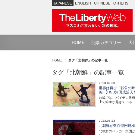
JAPANESE
ENGLISH
CHINESE
OTHERS
HOME
記事カテゴリー
大川
HOME
タグ「北朝鮮」の記事一覧
タグ「北朝鮮」の記事一覧
2023.09.03
世界は再び「戦争の時
編)【HSU河田成治
前編では、バイデン政権
上で紛争が起きている
...
2023.08.23
北朝鮮が数百億円規模
北朝鮮のハッカー集団が