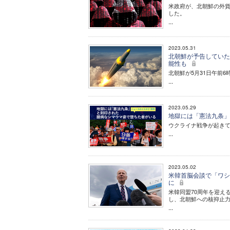
米政府が、北朝鮮の外貨
した。
...
2023.05.31
北朝鮮が予告していた
能性も
北朝鮮が5月31日午前
...
2023.05.29
地獄には「憲法九条」
ウクライナ戦争が起き
...
2023.05.02
米韓首脳会談で「ワシ
に
米韓同盟70周年を迎え
し、北朝鮮への核抑止
...