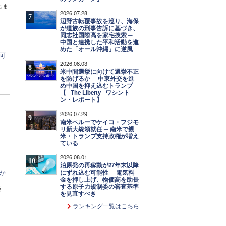
じま
2026.07.28
7
辺野古転覆事故を巡り、海保
が遺族の刑事告訴に基づき、
同志社国際高を家宅捜索 ─
中国と連携した平和活動を進
めた「オール沖縄」に逆風
可
2026.08.03
8
米中間選挙に向けて選挙不正
を防げるか ─ 中東外交を進
め中国を抑え込むトランプ
【─The Liberty─ワシント
ン・レポート】
2026.07.29
9
南米ペルーでケイコ・フジモ
リ新大統領就任 ─ 南米で親
米・トランプ支持政権が増え
ている
2026.08.01
10
泊原発の再稼動が27年末以降
か
にずれ込む可能性 ─ 電気料
金を押し上げ、物価高を助長
する原子力規制委の審査基準
談
を見直すべき
ランキング一覧はこちら