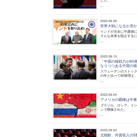
した。
...
2023.06.29
世界大戦になるか否か
インドが完全に中露側
そんな未来を阻止する
...
2023.06.13
「中国の核戦力が60
なりつつある中国の
スウェーデンのストック
の年と比べて60発増え
...
2023.06.04
アメリカの覇権は中東
ブラジル、ロシア、イン
ンで開催された。
...
2023.06.03
北朝鮮、外貨収入の5