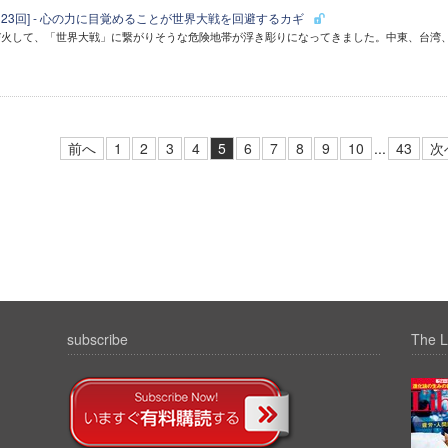
123回] - 心の力に目覚めることが世界大戦を回避するカギ
び火して、「世界大戦」に繋がりそうな危険地帯が浮き彫りになってきました。中東、台湾
前へ
1
2
3
4
5
6
7
8
9
10
...
43
次
subscribe
The L