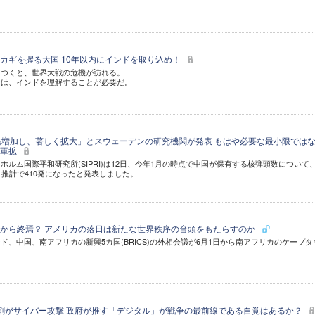
カギを握る大国 10年以内にインドを取り込め！
につくと、世界大戦の危機が訪れる。
には、インドを理解することが必要だ。
発増加し、著しく拡大」とスウェーデンの研究機関が発表 もはや必要な最小限では
核軍拡
ホルム国際平和研究所(SIPRI)は12日、今年1月の時点で中国が保有する核弾頭数について
、推計で410発になったと発表しました。
から終焉？ アメリカの落日は新たな世界秩序の台頭をもたらすのか
ド、中国、南アフリカの新興5カ国(BRICS)の外相会議が6月1日から南アフリカのケープタ
割がサイバー攻撃 政府が推す「デジタル」が戦争の最前線である自覚はあるか？