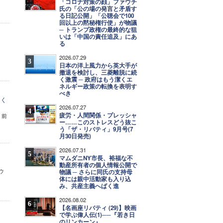
「コロナ対策の顔」ファウチ
氏の「公の場の発言と矛盾す
る日記公開」「公聴会で100
回以上の黙秘権行使」が物議
─ トランプ政権の最終的な狙
いは「中国の責任追及」にあ
る
2026.07.29
3
日本の洋上風力から英大手が
撤退を検討し、三菱離脱に続
く激震 ─ 政府はもう潔くエ
ネルギー政策の転換を表明す
べき
なく
2026.07.27
4
疲労・人間関係・プレッシャ
、前
ー……このストレスどう抜こ
う「ザ・リバティ」9月号(7
月30日発売)
2026.07.31
5
マムダニNY市長、裕福な不
動産所有者の個人情報公開で
ウ
物議 ─ さらに同氏の支持母
体には親中活動家も入り込
み、共産主義へばく進
2026.08.02
6
【名画座リバティ (29)】映画
で学ぶ偉人伝(1)──『若き日
のリンカーン』