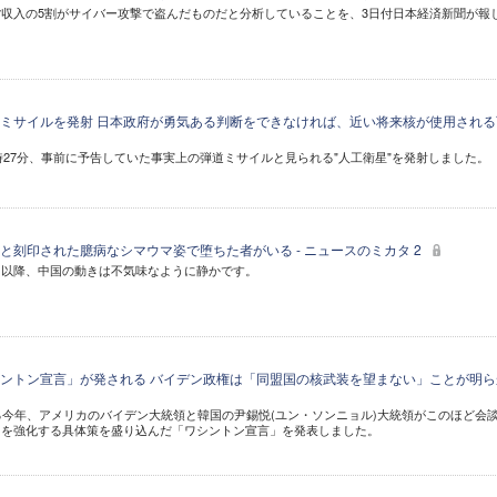
収入の5割がサイバー攻撃で盗んだものだと分析していることを、3日付日本経済新聞が報
ミサイルを発射 日本政府が勇気ある判断をできなければ、近い将来核が使用される
6時27分、事前に予告していた事実上の弾道ミサイルと見られる"人工衛星"を発射しました。
と刻印された臆病なシマウマ姿で堕ちた者がいる - ニュースのミカタ 2
て以降、中国の動きは不気味なように静かです。
ントン宣言」が発される バイデン政権は「同盟国の核武装を望まない」ことが明ら
る今年、アメリカのバイデン大統領と韓国の尹錫悦(ユン・ソンニョル)大統領がこのほど会
力を強化する具体策を盛り込んだ「ワシントン宣言」を発表しました。