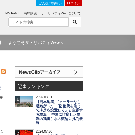
ご支援のお願い
ログイン
MY PAGE
有料購読
ザ・リバティWebについて
問
ようこそザ・リバティWebへ
記事ランキング
後
2026.08.01
線
1
【熊本地震】"クーラーなし
避難所"で、「防衛費を削っ
て冷房を設置しろ」と主張す
る左派 ─ 中国に忖度した左
派の我田引水の議論に批判殺
到
りま
2026.07.30
2