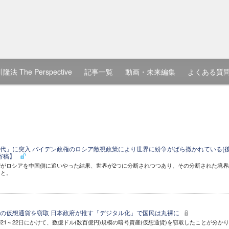
隆法 The Perspective
記事一覧
動画・未来編集
よくある質
代」に突入 バイデン政権のロシア敵視政策により世界に紛争がばら撒かれている(
氏寄稿】
がロシアを中国側に追いやった結果、世界が2つに分断されつつあり、その分断された境界
こと。
の仮想通貨を窃取 日本政府が推す「デジタル化」で国民は丸裸に
21～22日にかけて、数億ドル(数百億円)規模の暗号資産(仮想通貨)を窃取したことが分か