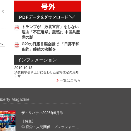
、そ
トランプが「敗北宣言」をしない
理由「不正選挙」疑惑に 中国共産
党の影
へ
G20の日露首脳会談で 「日露平和
条約」締結の決断を
インフォメーション
2019.10.18
消費税率引き上げに合わせた価格改定のお知
らせ
一覧はこちら
iberty Magazine
ザ・リバティ2026年9月号
【特集】
◎ 疲労・人間関係・プレッシャー こ