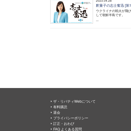
2023.04.28
釈量子の志士奮迅 [第
ウクライナの戦火が飛
して朝鮮半島です。
...
ザ・リバティWebについて
有料購読
退会
プライバシーポリシー
訂正・おわび
FAQ よくある質問