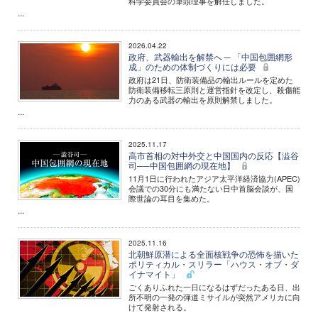
科学委員会の筆頭理事を解任しました。
...
2026.04.22
政府、武器輸出を解禁へ ─ 「中国包囲網形
成」のための体制づくりには必要
政府は21日、防衛装備品の輸出ルールを定めた
防衛装備移転三原則と運営指針を改定し、殺傷能
力のある武器の輸出を原則解禁しました。
...
2025.11.17
高市首相の対中外交と中国国内の反応【澁谷
司──中国包囲網の現在地】
11月1日に行われたアジア太平洋経済協力(APEC)
会議での30分にも満たない日中首脳会談が、国
際世論の耳目を集めた。
...
2025.11.16
北朝鮮原潜による全面核戦争の恐怖を描いた
ポリティカル・スリラー「ハウス・オブ・ダ
イナマイト」
ごくありふれた一日になるはずだったある日、出
所不明の一発の弾道ミサイルが突然アメリカに向
けて発射される。