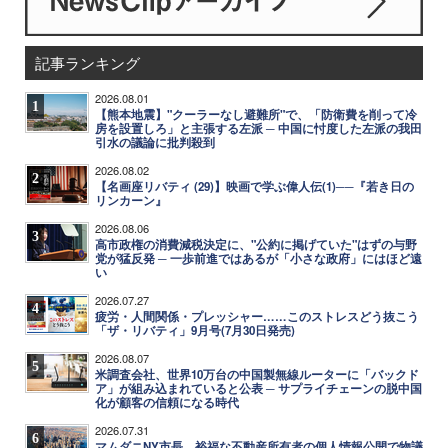
記事ランキング
2026.08.01
1
【熊本地震】"クーラーなし避難所"で、「防衛費を削って冷
房を設置しろ」と主張する左派 ─ 中国に忖度した左派の我田
引水の議論に批判殺到
2026.08.02
2
【名画座リバティ (29)】映画で学ぶ偉人伝(1)──『若き日の
リンカーン』
2026.08.06
3
高市政権の消費減税決定に、"公約に掲げていた"はずの与野
党が猛反発 ─ 一歩前進ではあるが「小さな政府」にはほど遠
い
2026.07.27
4
疲労・人間関係・プレッシャー……このストレスどう抜こう
「ザ・リバティ」9月号(7月30日発売)
2026.08.07
5
米調査会社、世界10万台の中国製無線ルーターに「バックド
ア」が組み込まれていると公表 ─ サプライチェーンの脱中国
化が顧客の信頼になる時代
2026.07.31
6
マムダニNY市長、裕福な不動産所有者の個人情報公開で物議