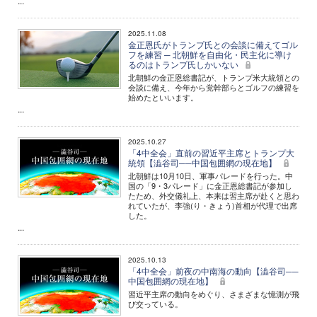
...
2025.11.08
金正恩氏がトランプ氏との会談に備えてゴル
フを練習 ─ 北朝鮮を自由化・民主化に導け
るのはトランプ氏しかいない
北朝鮮の金正恩総書記が、トランプ米大統領との
会談に備え、今年から党幹部らとゴルフの練習を
始めたといいます。
...
2025.10.27
「4中全会」直前の習近平主席とトランプ大
統領【澁谷司──中国包囲網の現在地】
北朝鮮は10月10日、軍事パレードを行った。中
国の「9・3パレード」に金正恩総書記が参加し
たため、外交儀礼上、本来は習主席が赴くと思わ
れていたが、李強(り・きょう)首相が代理で出席
した。
...
2025.10.13
「4中全会」前夜の中南海の動向【澁谷司──
中国包囲網の現在地】
習近平主席の動向をめぐり、さまざまな憶測が飛
び交っている。
...