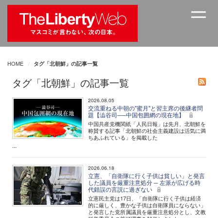
HOME
タグ「北朝鮮」の記事一覧
タグ「北朝鮮」の記事一覧
2026.08.05
交流重ねる中朝の"蜜月"と習主席の後継者問
題【澁谷司──中国包囲網の現在地】
中国共産党機関紙「人民日報」は先月、北朝鮮を
称賛する記事「北朝鮮の社会主義建設は活気に満
ちあふれている」を掲載した
...
2026.06.18
立憲、「自衛隊に行く子供は貧しい」と発言
した議員を厳重注意処分 ─ 左派が広げる時
代錯誤の言説に過ぎない
立憲民主党は17日、「自衛隊に行く子供は経済
的に厳しく、豊かな子供は自衛隊員にならない」
と発言した党所属議員を厳重注意処分とし、文教