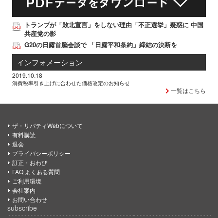
トランプが「敗北宣言」をしない理由「不正選挙」疑惑に 中国
共産党の影
G20の日露首脳会談で 「日露平和条約」締結の決断を
インフォメーション
2019.10.18
消費税率引き上げに合わせた価格改定のお知らせ
一覧はこちら
ザ・リバティWebについて
有料購読
退会
プライバシーポリシー
訂正・おわび
FAQ よくある質問
ご利用環境
会社案内
お問い合わせ
subscribe