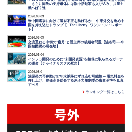
─ さらに同氏の支持母体には親中活動家も入り込み、共産主
義へばく進
2026.08.03
7
米中間選挙に向けて選挙不正を防げるか ─ 中東外交を進め中
国を抑え込むトランプ【─The Liberty─ワシントン・レポー
ト】
2026.08.05
8
交流重ねる中朝の"蜜月"と習主席の後継者問題【澁谷司──中
国包囲網の現在地】
2026.08.04
9
インフラ開発のために"未開発資源"を担保に取られるガーナ
の運命【チャイナリスクの死角】
2026.08.01
10
泊原発の再稼動が27年末以降にずれ込む可能性 ─ 電気料金を
押し上げ、物価高を助長する原子力規制委の審査基準を見直
すべき
ランキング一覧はこちら