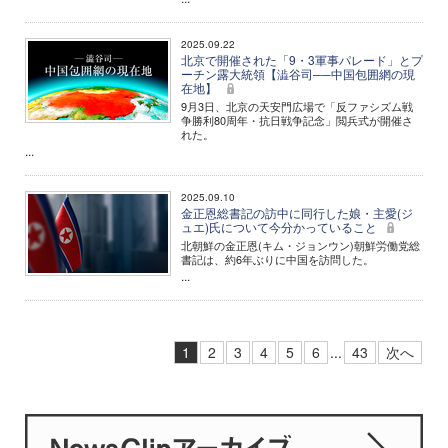
2025.09.22
北京で開催された「9・3軍事パレード」とプ
ーチン露大統領【澁谷司──中国包囲網の現
在地】
9月3日、北京の天安門広場で「反ファシズム戦
争勝利80周年・抗日戦争記念」閲兵式が開催さ
れた。
...
2025.09.10
金正恩総書記の訪中に同行した娘・主愛(ジ
ュエ)氏について今分かっていること
北朝鮮の金正恩(キム・ジョンウン)朝鮮労働党総
書記は、約6年ぶりに中国を訪問した。
...
1
2
3
4
5
6
...
43
次へ