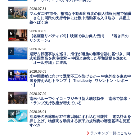
2026.07.31
5
マムダニNY市長、裕福な不動産所有者の個人情報公開で物議
─ さらに同氏の支持母体には親中活動家も入り込み、共産主
義へばく進
2026.08.02
6
【名画座リバティ (29)】映画で学ぶ偉人伝(1)──『若き日の
リンカーン』
2026.07.28
7
辺野古転覆事故を巡り、海保が遺族の刑事告訴に基づき、同
志社国際高を家宅捜索 ─ 中国と連携した平和活動を進めた
「オール沖縄」に逆風
2026.08.03
8
米中間選挙に向けて選挙不正を防げるか ─ 中東外交を進め中
国を抑え込むトランプ【─The Liberty─ワシントン・レポー
ト】
2026.07.29
9
南米ペルーでケイコ・フジモリ新大統領就任 ─ 南米で親米・
トランプ支持政権が増えている
2026.08.01
10
泊原発の再稼動が27年末以降にずれ込む可能性 ─ 電気料金を
押し上げ、物価高を助長する原子力規制委の審査基準を見直
すべき
ランキング一覧はこちら