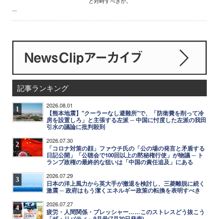
と対峙すべきか。
...
記事ランキング
2026.08.01
1
【熊本地震】"クーラーなし避難所"で、「防衛費を削って冷
房を設置しろ」と主張する左派 ─ 中国に忖度した左派の我田
引水の議論に批判殺到
2026.07.30
2
「コロナ対策の顔」ファウチ氏の「公の場の発言と矛盾する
日記公開」「公聴会で100回以上の黙秘権行使」が物議 ─ ト
ランプ政権の最終的な狙いは「中国の責任追及」にある
2026.07.29
3
日本の洋上風力から英大手が撤退を検討し、三菱離脱に続く
激震 ─ 政府はもう潔くエネルギー政策の転換を表明すべき
2026.07.27
4
疲労・人間関係・プレッシャー……このストレスどう抜こう
「ザ・リバティ」9月号(7月30日発売)