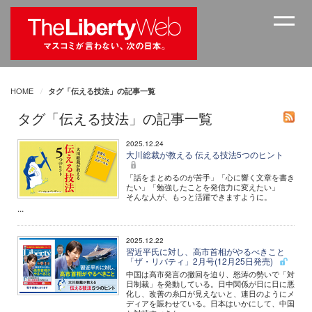
HOME
タグ「伝える技法」の記事一覧
タグ「伝える技法」の記事一覧
2025.12.24
大川総裁が教える 伝える技法5つのヒント
「話をまとめるのが苦手」「心に響く文章を書き
たい」「勉強したことを発信力に変えたい」
そんな人が、もっと活躍できますように。
...
2025.12.22
習近平氏に対し、高市首相がやるべきこと
「ザ・リバティ」2月号(12月25日発売)
中国は高市発言の撤回を迫り、怒涛の勢いで「対
日制裁」を発動している。日中関係が日に日に悪
化し、改善の糸口が見えないと、連日のようにメ
ディアを賑わせている。日本はいかにして、中国