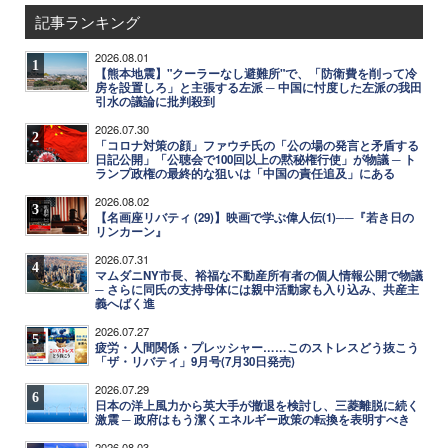
記事ランキング
2026.08.01
1
【熊本地震】"クーラーなし避難所"で、「防衛費を削って冷
房を設置しろ」と主張する左派 ─ 中国に忖度した左派の我田
引水の議論に批判殺到
2026.07.30
2
「コロナ対策の顔」ファウチ氏の「公の場の発言と矛盾する
日記公開」「公聴会で100回以上の黙秘権行使」が物議 ─ ト
ランプ政権の最終的な狙いは「中国の責任追及」にある
2026.08.02
3
【名画座リバティ (29)】映画で学ぶ偉人伝(1)──『若き日の
リンカーン』
2026.07.31
4
マムダニNY市長、裕福な不動産所有者の個人情報公開で物議
─ さらに同氏の支持母体には親中活動家も入り込み、共産主
義へばく進
2026.07.27
5
疲労・人間関係・プレッシャー……このストレスどう抜こう
「ザ・リバティ」9月号(7月30日発売)
2026.07.29
6
日本の洋上風力から英大手が撤退を検討し、三菱離脱に続く
激震 ─ 政府はもう潔くエネルギー政策の転換を表明すべき
2026.08.03