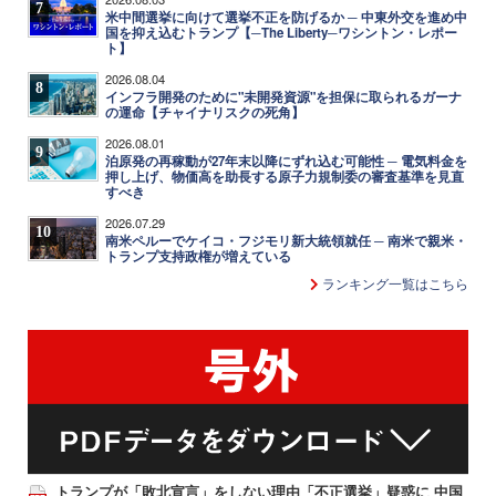
7
米中間選挙に向けて選挙不正を防げるか ─ 中東外交を進め中
国を抑え込むトランプ【─The Liberty─ワシントン・レポー
ト】
2026.08.04
8
インフラ開発のために"未開発資源"を担保に取られるガーナ
の運命【チャイナリスクの死角】
2026.08.01
9
泊原発の再稼動が27年末以降にずれ込む可能性 ─ 電気料金を
押し上げ、物価高を助長する原子力規制委の審査基準を見直
すべき
2026.07.29
10
南米ペルーでケイコ・フジモリ新大統領就任 ─ 南米で親米・
トランプ支持政権が増えている
ランキング一覧はこちら
トランプが「敗北宣言」をしない理由「不正選挙」疑惑に 中国