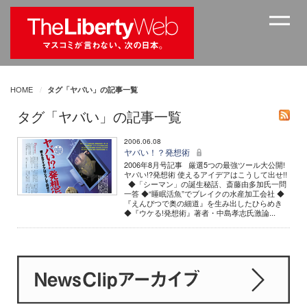
HOME
タグ「ヤバい」の記事一覧
タグ「ヤバい」の記事一覧
2006.06.08
ヤバい！？発想術
2006年8月号記事 厳選5つの最強ツール大公開!
ヤバい!?発想術 使えるアイデアはこうして出せ!!
◆「シーマン」の誕生秘話、斎藤由多加氏一問
一答 ◆“睡眠活魚”でブレイクの水産加工会社 ◆
『えんぴつで奥の細道』を生み出したひらめき
◆『ウケる!発想術』著者・中島孝志氏激論...