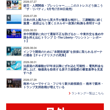
2026.07.27
5
疲労・人間関係・プレッシャー……このストレスどう抜こう
「ザ・リバティ」9月号(7月30日発売)
2026.07.29
6
日本の洋上風力から英大手が撤退を検討し、三菱離脱に続く
激震 ─ 政府はもう潔くエネルギー政策の転換を表明すべき
2026.08.03
7
米中間選挙に向けて選挙不正を防げるか ─ 中東外交を進め中
国を抑え込むトランプ【─The Liberty─ワシントン・レポー
ト】
2026.08.04
8
インフラ開発のために"未開発資源"を担保に取られるガーナ
の運命【チャイナリスクの死角】
2026.08.01
9
泊原発の再稼動が27年末以降にずれ込む可能性 ─ 電気料金を
押し上げ、物価高を助長する原子力規制委の審査基準を見直
すべき
2026.07.29
10
南米ペルーでケイコ・フジモリ新大統領就任 ─ 南米で親米・
トランプ支持政権が増えている
ランキング一覧はこちら