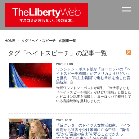
HOME
タグ「ヘイトスピーチ」の記事一覧
タグ「ヘイトスピーチ」の記事一覧
2026.01.08
ワシントン・ポスト紙が「ヨーロッパの『ヘ
イトスピーチ検閲』がアメリカよりひどい」
と批判 ─ "民主主義国"で進む常軌を逸した言
論統制
米紙ワシントン・ポストが6日、「米大学よりも
『ヘイトスピーチ検閲』がひどい場所」と題した
オピニオン記事を掲載し、ヨーロッパで横行して
いる言論統制を批判しました。
...
2025.10.31
「反グレタ」のドイツ人女性活動家、ドイツ
政府から迫害を受け米国に亡命申請 ─ "偽情
報"から"言論の自由"を守ることでかえっ
て"言論の不自由"が広がる欧州