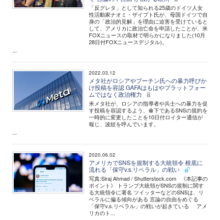
「反グレタ」として知られる25歳のドイツ人女
性活動家ナオミ・ザイプト氏が、母国ドイツで自
身の「政治的見解」を理由に迫害を受けていると
して、アメリカに政治亡命を申請したことが、米
FOXニュースの取材で明らかになりました(10月
28日付FOXニュースデジタル)。
...
2022.03.12
メタ社がロシアやプーチン氏への暴力呼びか
け投稿を容認 GAFAはもはやプラットフォー
ムではなく政治権力
米メタ社が、ロシアの指導者や兵士への暴力を促
す投稿を容認するよう、傘下であるSNSの規約を
一時的に変更したことを10日付ロイター通信が
報じ、波紋を呼んでいます。
...
2020.06.02
アメリカでSNSを規制する大統領令 根底に
流れる「保守v.s.リベラル」の戦い
写真:Siraj Ahmad / Shutterstock.com 《本記事の
ポイント》 トランプ大統領がSNSの規制に関す
る大統領令に署名 ツイッターなどのSNSは、リ
ベラルに偏る傾向がある 言論の自由をめぐる
「保守v.s.リベラル」の戦いが起きている アメ
リカのト...