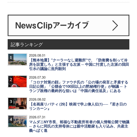
記事ランキング
2026.08.01
1
【熊本地震】"クーラーなし避難所"で、「防衛費を削って冷
房を設置しろ」と主張する左派 ─ 中国に忖度した左派の我田
引水の議論に批判殺到
2026.07.30
2
「コロナ対策の顔」ファウチ氏の「公の場の発言と矛盾する
日記公開」「公聴会で100回以上の黙秘権行使」が物議 ─ ト
ランプ政権の最終的な狙いは「中国の責任追及」にある
2026.08.02
3
【名画座リバティ (29)】映画で学ぶ偉人伝(1)──『若き日の
リンカーン』
2026.07.31
4
マムダニNY市長、裕福な不動産所有者の個人情報公開で物議
─ さらに同氏の支持母体には親中活動家も入り込み、共産主
義へばく進