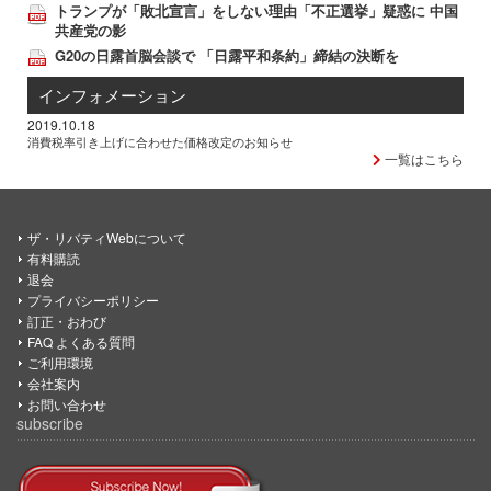
トランプが「敗北宣言」をしない理由「不正選挙」疑惑に 中国
共産党の影
G20の日露首脳会談で 「日露平和条約」締結の決断を
インフォメーション
2019.10.18
消費税率引き上げに合わせた価格改定のお知らせ
一覧はこちら
ザ・リバティWebについて
有料購読
退会
プライバシーポリシー
訂正・おわび
FAQ よくある質問
ご利用環境
会社案内
お問い合わせ
subscribe