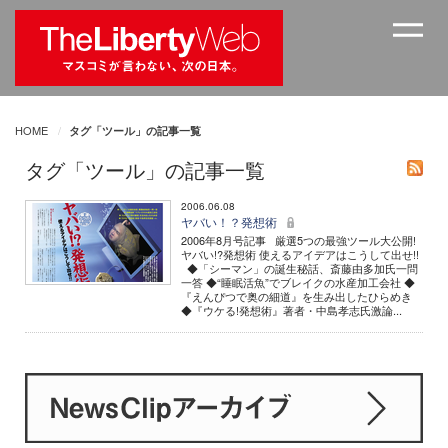
HOME
タグ「ツール」の記事一覧
タグ「ツール」の記事一覧
2006.06.08
ヤバい！？発想術
2006年8月号記事 厳選5つの最強ツール大公開!
ヤバい!?発想術 使えるアイデアはこうして出せ!!
◆「シーマン」の誕生秘話、斎藤由多加氏一問
一答 ◆“睡眠活魚”でブレイクの水産加工会社 ◆
『えんぴつで奥の細道』を生み出したひらめき
◆『ウケる!発想術』著者・中島孝志氏激論...