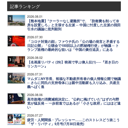
記事ランキング
2026.08.01
1
【熊本地震】"クーラーなし避難所"で、「防衛費を削って冷
房を設置しろ」と主張する左派 ─ 中国に忖度した左派の我田
引水の議論に批判殺到
2026.07.30
2
「コロナ対策の顔」ファウチ氏の「公の場の発言と矛盾する
日記公開」「公聴会で100回以上の黙秘権行使」が物議 ─ ト
ランプ政権の最終的な狙いは「中国の責任追及」にある
2026.08.02
3
【名画座リバティ (29)】映画で学ぶ偉人伝(1)──『若き日の
リンカーン』
2026.07.31
4
マムダニNY市長、裕福な不動産所有者の個人情報公開で物議
─ さらに同氏の支持母体には親中活動家も入り込み、共産主
義へばく進
2026.08.06
5
高市政権の消費減税決定に、"公約に掲げていた"はずの与野
党が猛反発 ─ 一歩前進ではあるが「小さな政府」にはほど遠
い
2026.07.27
6
疲労・人間関係・プレッシャー……このストレスどう抜こう
「ザ・リバティ」9月号(7月30日発売)