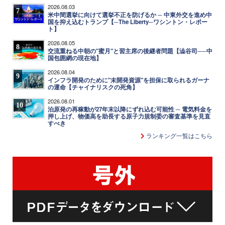
2026.08.03
7
米中間選挙に向けて選挙不正を防げるか ─ 中東外交を進め中
国を抑え込むトランプ【─The Liberty─ワシントン・レポー
ト】
2026.08.05
8
交流重ねる中朝の"蜜月"と習主席の後継者問題【澁谷司──中
国包囲網の現在地】
2026.08.04
9
インフラ開発のために"未開発資源"を担保に取られるガーナ
の運命【チャイナリスクの死角】
2026.08.01
10
泊原発の再稼動が27年末以降にずれ込む可能性 ─ 電気料金を
押し上げ、物価高を助長する原子力規制委の審査基準を見直
すべき
ランキング一覧はこちら