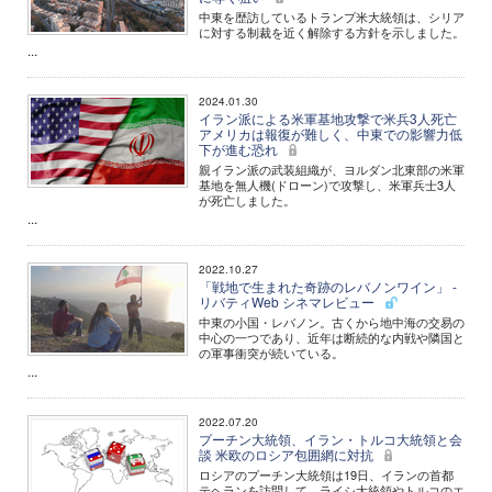
中東を歴訪しているトランプ米大統領は、シリア
に対する制裁を近く解除する方針を示しました。
...
2024.01.30
イラン派による米軍基地攻撃で米兵3人死亡
アメリカは報復が難しく、中東での影響力低
下が進む恐れ
親イラン派の武装組織が、ヨルダン北東部の米軍
基地を無人機(ドローン)で攻撃し、米軍兵士3人
が死亡しました。
...
2022.10.27
「戦地で生まれた奇跡のレバノンワイン」 -
リバティWeb シネマレビュー
中東の小国・レバノン。古くから地中海の交易の
中心の一つであり、近年は断続的な内戦や隣国と
の軍事衝突が続いている。
...
2022.07.20
プーチン大統領、イラン・トルコ大統領と会
談 米欧のロシア包囲網に対抗
ロシアのプーチン大統領は19日、イランの首都
テヘランを訪問して、ライシ大統領やトルコのエ