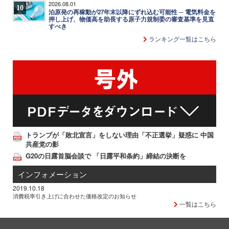
2026.08.01
10
泊原発の再稼動が27年末以降にずれ込む可能性 ─ 電気料金を
押し上げ、物価高を助長する原子力規制委の審査基準を見直
すべき
ランキング一覧はこちら
トランプが「敗北宣言」をしない理由「不正選挙」疑惑に 中国
共産党の影
G20の日露首脳会談で 「日露平和条約」締結の決断を
インフォメーション
2019.10.18
消費税率引き上げに合わせた価格改定のお知らせ
一覧はこちら