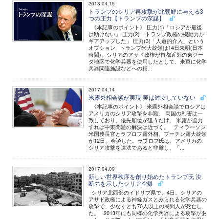
2018.04.15
トランプのシリア再攻撃が北朝鮮に与える3
つの圧力【トランプの深謀】
《本記事のポイント》 圧力(1)「ロシアが最後
は助けない」 圧力(2)「トランプ政権の機動力が
ギアアップした」 圧力(3)「人道的介入」という
オプション トランプ米大統領は14日未明(日本
時間)、シリアのアサド政権が首都近郊の東グー
タ地区で化学兵器を使用したとして、米軍に化学
兵器関連施設などへの精...
2017.04.14
米露外相会談が実現 実は対立していない
《本記事のポイント》 米露外相会談でロシアは
アメリカのシリア攻撃を非難。 両国の利害は一
致しており、優先順位が違うだけ。 米露が協力
すれば中東問題の解決は近づく。 ティラーソン
米国務長官とラブロフ露外相、プーチン露大統領
が12日、会談した。ラブロフ氏は、アメリカの
シリア攻撃を違法であると非難し、「...
2017.04.09
新しい世界秩序を創り始めたトランプ氏 決
断力を示したシリア空爆
シリア北西部のイドリブ県で、4日、シリアの
アサド政権による神経ガスとみられる化学兵器の
攻撃で、少なくとも70人以上の民間人が死亡し
た。 2013年にも同様の化学兵器による攻撃があ