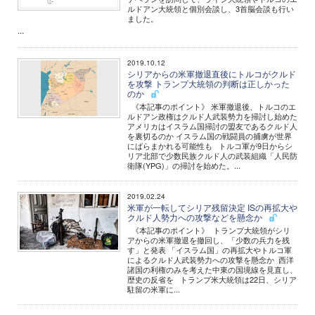
ルドアン大統領と個別会談し、3首脳会談も行い
ました。
...
2019.10.12
シリアからの米軍撤退直後にトルコがクルド
を攻撃 トランプ大統領の判断は正しかった
のか
《本記事のポイント》 米軍撤退後、トルコのエ
ルドアン政権はクルド人武装勢力を掃討し始めた
アメリカはイスラム国掃討の盟友であるクルド人
を裏切るのか イスラム国の戦闘員の捕虜が世界
にばらまかれる可能性も トルコ軍が9日からシ
リア北部で少数民族クルド人の武装組織「人民防
衛隊(YPG)」の掃討を始めた。...
2019.02.24
米軍が一転してシリア残留決定 ISの再拡大や
クルド人勢力への攻撃などを懸念か
《本記事のポイント》 トランプ大統領がシリ
アからの米軍撤退を撤回し、「少数の兵力を残
す」と発表 「イスラム国」の再拡大やトルコ軍
によるクルド人武装勢力への攻撃を懸念か 西洋
諸国の利権のみを考えた中東の国境線を見直し、
歴史の反省を トランプ米大統領は22日、シリア
駐留の米軍に...