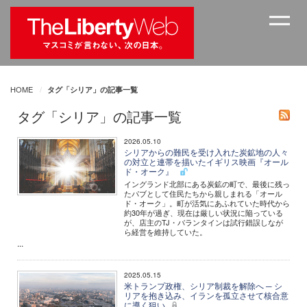
HOME
タグ「シリア」の記事一覧
タグ「シリア」の記事一覧
2026.05.10
シリアからの難民を受け入れた炭鉱地の人々
の対立と連帯を描いたイギリス映画『オール
ド・オーク』
イングランド北部にある炭鉱の町で、最後に残っ
たパブとして住民たちから親しまれる「オール
ド・オーク」。町が活気にあふれていた時代から
約30年が過ぎ、現在は厳しい状況に陥っている
が、店主のTJ・バランタインは試行錯誤しなが
ら経営を維持していた。
...
2025.05.15
米トランプ政権、シリア制裁を解除へ ─ シ
リアを抱き込み、イランを孤立させて核合意
に導く狙い