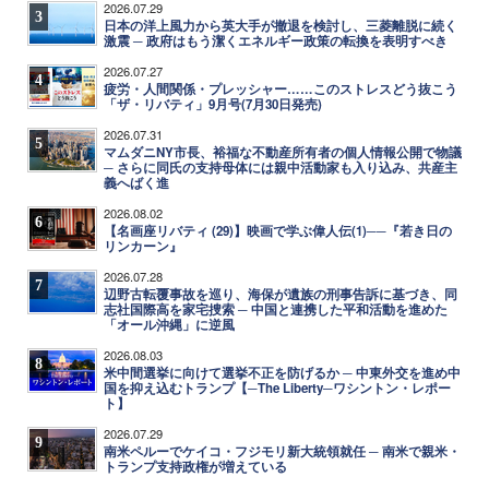
2026.07.29
3
日本の洋上風力から英大手が撤退を検討し、三菱離脱に続く
激震 ─ 政府はもう潔くエネルギー政策の転換を表明すべき
2026.07.27
4
疲労・人間関係・プレッシャー……このストレスどう抜こう
「ザ・リバティ」9月号(7月30日発売)
2026.07.31
5
マムダニNY市長、裕福な不動産所有者の個人情報公開で物議
─ さらに同氏の支持母体には親中活動家も入り込み、共産主
義へばく進
2026.08.02
6
【名画座リバティ (29)】映画で学ぶ偉人伝(1)──『若き日の
リンカーン』
2026.07.28
7
辺野古転覆事故を巡り、海保が遺族の刑事告訴に基づき、同
志社国際高を家宅捜索 ─ 中国と連携した平和活動を進めた
「オール沖縄」に逆風
2026.08.03
8
米中間選挙に向けて選挙不正を防げるか ─ 中東外交を進め中
国を抑え込むトランプ【─The Liberty─ワシントン・レポー
ト】
2026.07.29
9
南米ペルーでケイコ・フジモリ新大統領就任 ─ 南米で親米・
トランプ支持政権が増えている