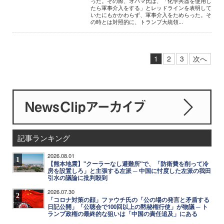
った。その際、オバマ氏は、「化学兵器を使用し
たら軍事介入をする」とレッドラインを表明して
いたにもかかわらず、軍事介入をためらった。そ
の時とは対照的に、トランプ大統領...
1
2
3
次へ
記事ランキング
2026.08.01
1
【熊本地震】"クーラーなし避難所"で、「防衛費を削って冷
房を設置しろ」と主張する左派 ─ 中国に忖度した左派の我田
引水の議論に批判殺到
2026.07.30
2
「コロナ対策の顔」ファウチ氏の「公の場の発言と矛盾する
日記公開」「公聴会で100回以上の黙秘権行使」が物議 ─ ト
ランプ政権の最終的な狙いは「中国の責任追及」にある