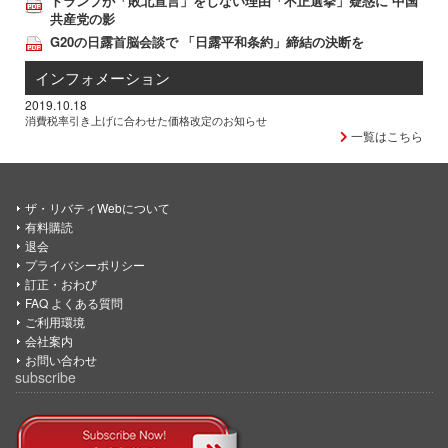
トランプが「敗北宣言」をしない理由「不正選挙」疑惑に 中国
共産党の影
G20の日露首脳会談で 「日露平和条約」締結の決断を
インフォメーション
2019.10.18
消費税率引き上げに合わせた価格改定のお知らせ
一覧はこちら
ザ・リバティWebについて
有料購読
退会
プライバシーポリシー
訂正・おわび
FAQ よくある質問
ご利用環境
会社案内
お問い合わせ
subscribe