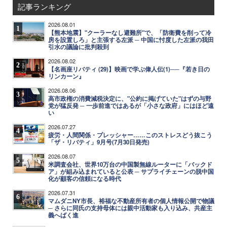
記事ランキング
2026.08.01
1
【熊本地震】"クーラーなし避難所"で、「防衛費を削って冷
房を設置しろ」と主張する左派 ─ 中国に忖度した左派の我田
引水の議論に批判殺到
2026.08.02
2
【名画座リバティ (29)】映画で学ぶ偉人伝(1)──『若き日の
リンカーン』
2026.08.06
3
高市政権の消費減税決定に、"公約に掲げていた"はずの与野
党が猛反発 ─ 一歩前進ではあるが「小さな政府」にはほど遠
い
2026.07.27
4
疲労・人間関係・プレッシャー……このストレスどう抜こう
「ザ・リバティ」9月号(7月30日発売)
2026.08.07
5
米調査会社、世界10万台の中国製無線ルーターに「バックド
ア」が組み込まれていると公表 ─ サプライチェーンの脱中国
化が顧客の信頼になる時代
2026.07.31
6
マムダニNY市長、裕福な不動産所有者の個人情報公開で物議
─ さらに同氏の支持母体には親中活動家も入り込み、共産主
義へばく進