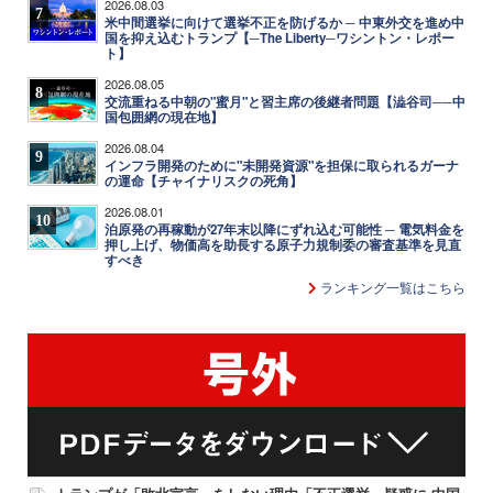
2026.08.03
7
米中間選挙に向けて選挙不正を防げるか ─ 中東外交を進め中
国を抑え込むトランプ【─The Liberty─ワシントン・レポー
ト】
2026.08.05
8
交流重ねる中朝の"蜜月"と習主席の後継者問題【澁谷司──中
国包囲網の現在地】
2026.08.04
9
インフラ開発のために"未開発資源"を担保に取られるガーナ
の運命【チャイナリスクの死角】
2026.08.01
10
泊原発の再稼動が27年末以降にずれ込む可能性 ─ 電気料金を
押し上げ、物価高を助長する原子力規制委の審査基準を見直
すべき
ランキング一覧はこちら