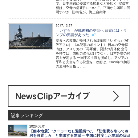
で、日本周辺に侵出する艦艇などを叩く 安倍首
相は、空母の必要性について、正面から国民に説
明すべき 防衛省が、海上自衛隊...
2017.12.27
「いずも」が戦後初の空母へ 背景にはトラ
ンプの要請があった
空母への改修が検討される護衛艦「いずも」(AF
P/アフロ) 《本記事のポイント》 日本の空母保
有は、アメリカの「再軍備」要請の具体化 空母
を持てば、防衛力強化だけでなく、日本外交の発
言力が高まる 一国平和主義を脱却し、アジアの
平和と安全を守る決意を 政府は、2020年代初頭
の運用を目指し、...
記事ランキング
2026.08.01
1
【熊本地震】"クーラーなし避難所"で、「防衛費を削って冷
房を設置しろ」と主張する左派 ─ 中国に忖度した左派の我田