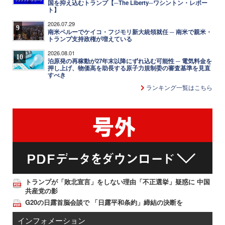
国を抑え込むトランプ【─The Liberty─ワシントン・レポー
ト】
2026.07.29
9
南米ペルーでケイコ・フジモリ新大統領就任 ─ 南米で親米・
トランプ支持政権が増えている
2026.08.01
10
泊原発の再稼動が27年末以降にずれ込む可能性 ─ 電気料金を
押し上げ、物価高を助長する原子力規制委の審査基準を見直
すべき
ランキング一覧はこちら
トランプが「敗北宣言」をしない理由「不正選挙」疑惑に 中国
共産党の影
G20の日露首脳会談で 「日露平和条約」締結の決断を
インフォメーション