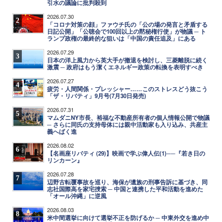
引水の議論に批判殺到
2026.07.30
2
「コロナ対策の顔」ファウチ氏の「公の場の発言と矛盾する
日記公開」「公聴会で100回以上の黙秘権行使」が物議 ─ ト
ランプ政権の最終的な狙いは「中国の責任追及」にある
2026.07.29
3
日本の洋上風力から英大手が撤退を検討し、三菱離脱に続く
激震 ─ 政府はもう潔くエネルギー政策の転換を表明すべき
2026.07.27
4
疲労・人間関係・プレッシャー……このストレスどう抜こう
「ザ・リバティ」9月号(7月30日発売)
2026.07.31
5
マムダニNY市長、裕福な不動産所有者の個人情報公開で物議
─ さらに同氏の支持母体には親中活動家も入り込み、共産主
義へばく進
2026.08.02
6
【名画座リバティ (29)】映画で学ぶ偉人伝(1)──『若き日の
リンカーン』
2026.07.28
7
辺野古転覆事故を巡り、海保が遺族の刑事告訴に基づき、同
志社国際高を家宅捜索 ─ 中国と連携した平和活動を進めた
「オール沖縄」に逆風
2026.08.03
8
米中間選挙に向けて選挙不正を防げるか ─ 中東外交を進め中