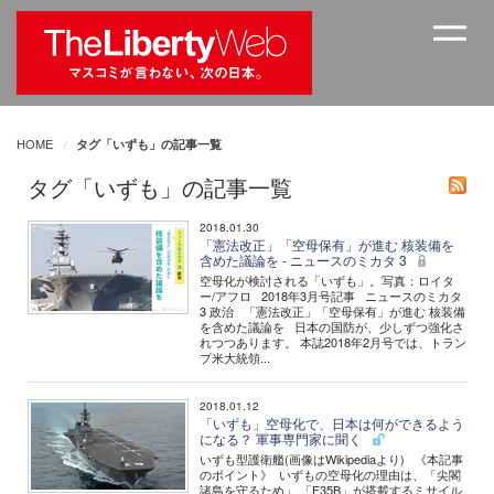
HOME
タグ「いずも」の記事一覧
タグ「いずも」の記事一覧
2018.01.30
「憲法改正」「空母保有」が進む 核装備を
含めた議論を - ニュースのミカタ 3
空母化が検討される「いずも」。写真：ロイタ
ー/アフロ 2018年3月号記事 ニュースのミカタ
3 政治 「憲法改正」「空母保有」が進む 核装備
を含めた議論を 日本の国防が、少しずつ強化さ
れつつあります。 本誌2018年2月号では、トラン
プ米大統領...
2018.01.12
「いずも」空母化で、日本は何ができるよう
になる？ 軍事専門家に聞く
いずも型護衛艦(画像はWikipediaより) 《本記事
のポイント》 いずもの空母化の理由は、「尖閣
諸島を守るため」 「F35B」が搭載するミサイル