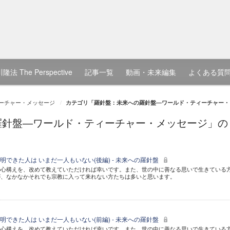
隆法 The Perspective
記事一覧
動画・未来編集
よくある質
ーチャー・メッセージ
カテゴリ「羅針盤：未来への羅針盤―ワールド・ティーチャー・
羅針盤―ワールド・ティーチャー・メッセージ」の
できた人は いまだ一人もいない(後編) - 未来への羅針盤
の心構えを、改めて教えていただければ幸いです。また、世の中に善なる思いで生きている
が、なかなかそれでも宗教に入って来れない方たちは多いと思います。
できた人は いまだ一人もいない(前編) - 未来への羅針盤
の心構えを、改めて教えていただければ幸いです。また、世の中に善なる思いで生きている