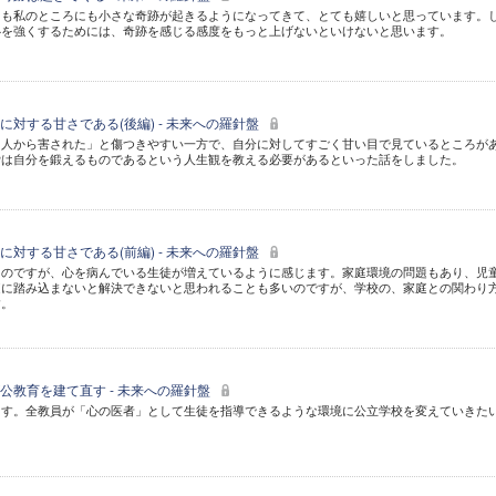
にも私のところにも小さな奇跡が起きるようになってきて、とても嬉しいと思っています。
心を強くするためには、奇跡を感じる感度をもっと上げないといけないと思います。
対する甘さである(後編) - 未来への羅針盤
「人から害された」と傷つきやすい一方で、自分に対してすごく甘い目で見ているところが
労は自分を鍛えるものであるという人生観を教える必要があるといった話をしました。
対する甘さである(前編) - 未来への羅針盤
るのですが、心を病んでいる生徒が増えているように感じます。家庭環境の問題もあり、児
庭に踏み込まないと解決できないと思われることも多いのですが、学校の、家庭との関わり
す。
公教育を建て直す - 未来への羅針盤
ます。全教員が「心の医者」として生徒を指導できるような環境に公立学校を変えていきた