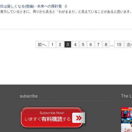
は厳しくなる(後編) - 未来への羅針盤
て努力しているときに、周りから見ると「わがままだ」と見えていることがあると思います
前へ
1
2
3
4
5
6
7
8
...
15
次
subscribe
The L