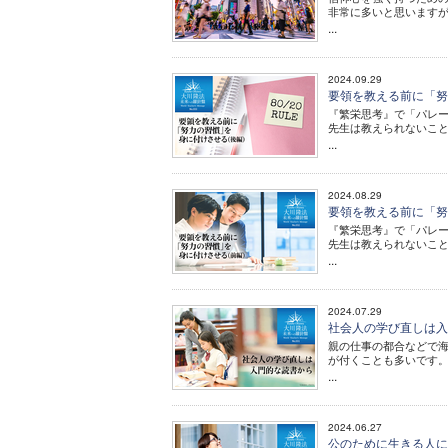
非常に多いと思います
...
2024.09.29
要領を教える前に「努
『繁栄思考』で「パレ
先生は教えられないこ
...
2024.08.29
要領を教える前に「努
『繁栄思考』で「パレ
先生は教えられないこ
...
2024.07.29
社会人の学び直しは入
親の仕事の都合などで
が付くことも多いです
...
2024.06.27
公のために生きる人に