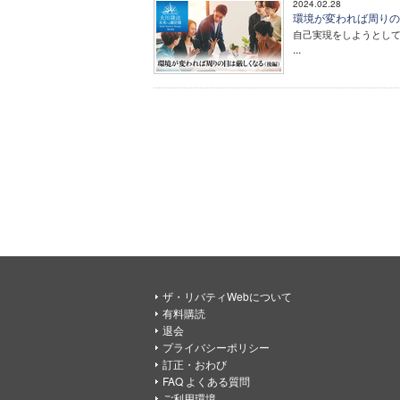
2024.02.28
環境が変われば周りの目
自己実現をしようとし
...
ザ・リバティWebについて
有料購読
退会
プライバシーポリシー
訂正・おわび
FAQ よくある質問
ご利用環境