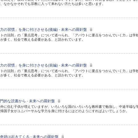
が、なかなかそれでも宗教に入って来れない方たちは多いと思います。
力の習慣」を身に付けさせる(後編) - 未来への羅針盤
ートの法則」の「重点思考」について述べられ、「アバウトに要点をつかんでいく力」は学
とが多く、社会で教える必要がある、と説かれています。
力の習慣」を身に付けさせる(前編) - 未来への羅針盤
ートの法則」の「重点思考」について述べられ、「アバウトに要点をつかんでいく力」は学
とが多く、社会で教える必要がある、と説かれています。
門的な読書から - 未来への羅針盤
海外に住む子供が増えていますが、いろいろな国のいろいろな教科書で勉強し、中途半端な
。帰国子女がユニバーサルな学力を身に付けるにはどのようにすればよいでしょうか。
奇跡は起きてくる - 未来への羅針盤