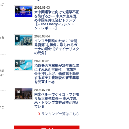
しか
2026.08.03
7
米中間選挙に向けて選挙不正
を防げるか ─ 中東外交を進
め中国を抑え込むトランプ
【─The Liberty─ワシント
ン・レポート】
2026.08.04
ある
8
インフラ開発のために"未開
発資源"を担保に取られるガ
ーナの運命【チャイナリスク
の死角】
2026.08.01
9
泊原発の再稼動が27年末以降
にずれ込む可能性 ─ 電気料
童虐
金を押し上げ、物価高を助長
方に
する原子力規制委の審査基準
を見直すべき
2026.07.29
10
南米ペルーでケイコ・フジモ
リ新大統領就任 ─ 南米で親
米・トランプ支持政権が増え
ている
いと
ランキング一覧はこちら