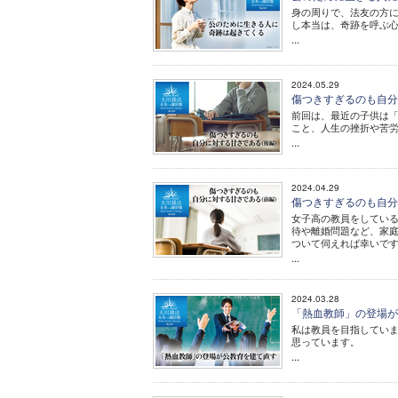
身の周りで、法友の方
し本当は、奇跡を呼ぶ
...
2024.05.29
傷つきすぎるのも自分に
前回は、最近の子供は
こと、人生の挫折や苦
...
2024.04.29
傷つきすぎるのも自分に
女子高の教員をしてい
待や離婚問題など、家
ついて伺えれば幸いで
...
2024.03.28
「熱血教師」の登場が
私は教員を目指してい
思っています。
...