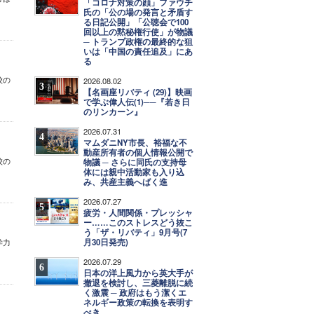
「コロナ対策の顔」ファウチ
氏の「公の場の発言と矛盾す
る日記公開」「公聴会で100
回以上の黙秘権行使」が物議
─ トランプ政権の最終的な狙
いは「中国の責任追及」にあ
る
校の
2026.08.02
3
【名画座リバティ (29)】映画
で学ぶ偉人伝(1)──『若き日
のリンカーン』
2026.07.31
4
マムダニNY市長、裕福な不
動産所有者の個人情報公開で
校の
物議 ─ さらに同氏の支持母
体には親中活動家も入り込
み、共産主義へばく進
2026.07.27
5
疲労・人間関係・プレッシャ
ー……このストレスどう抜こ
う「ザ・リバティ」9月号(7
月30日発売)
学力
2026.07.29
6
日本の洋上風力から英大手が
撤退を検討し、三菱離脱に続
く激震 ─ 政府はもう潔くエ
ネルギー政策の転換を表明す
べき