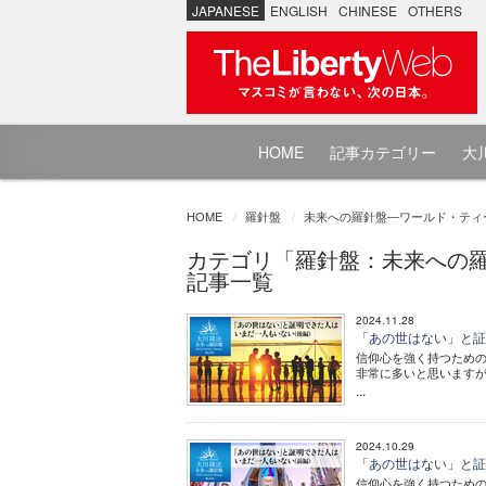
JAPANESE
ENGLISH
CHINESE
OTHERS
HOME
記事カテゴリー
大川
HOME
羅針盤
未来への羅針盤―ワールド・ティ
カテゴリ「羅針盤：未来への
記事一覧
2024.11.28
「あの世はない」と証明
信仰心を強く持つため
非常に多いと思います
...
2024.10.29
「あの世はない」と証明
信仰心を強く持つため