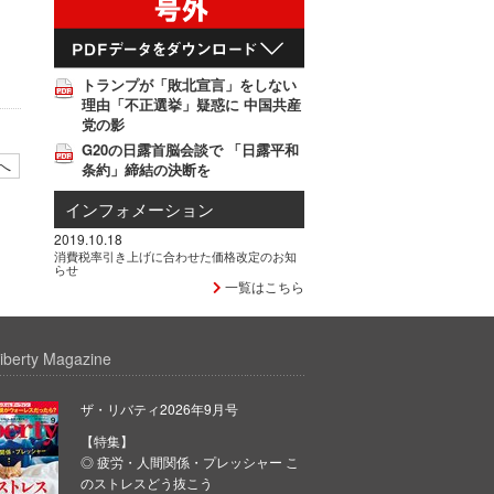
。
トランプが「敗北宣言」をしない
理由「不正選挙」疑惑に 中国共産
党の影
G20の日露首脳会談で 「日露平和
へ
条約」締結の決断を
インフォメーション
2019.10.18
消費税率引き上げに合わせた価格改定のお知
らせ
一覧はこちら
iberty Magazine
ザ・リバティ2026年9月号
【特集】
◎ 疲労・人間関係・プレッシャー こ
のストレスどう抜こう