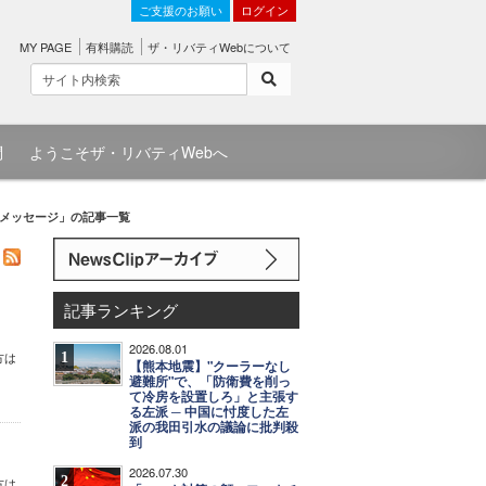
ご支援のお願い
ログイン
MY PAGE
有料購読
ザ・リバティWebについて
問
ようこそザ・リバティWebへ
メッセージ」の記事一覧
記事ランキング
2026.08.01
1
方は
【熊本地震】"クーラーなし
避難所"で、「防衛費を削っ
て冷房を設置しろ」と主張す
る左派 ─ 中国に忖度した左
派の我田引水の議論に批判殺
到
2026.07.30
2
方は