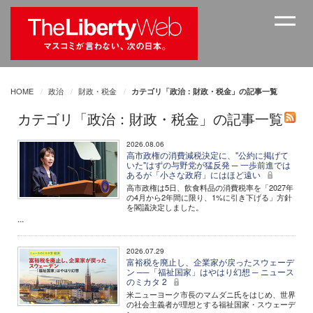
HOME
政治
財政・税金
カテゴリ「政治：財政・税金」の記事一覧
カテゴリ「政治：財政・税金」の記事一覧
2026.08.06
高市政権の消費減税決定に、"公約に掲げて
いた"はずの与野党が猛反発 ─ 一歩前進では
あるが「小さな政府」にはほど遠い
高市政権は5日、飲食料品の消費税率を「2027年
の4月から2年間に限り、1%に引き下げる」方針
を閣議決定しました。
...
2026.07.29
富裕税を廃止し、企業家が戻ったスウェーデ
ン ──「福祉国家」はやはり幻想 ─ ニュース
のミカタ 2
米ニューヨーク市長のマムダニ氏をはじめ、世界
の社会主義者が理想とする福祉国家・スウェーデ