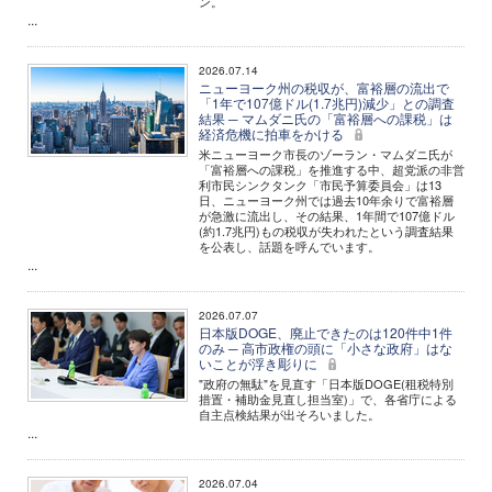
ン。
...
2026.07.14
ニューヨーク州の税収が、富裕層の流出で
「1年で107億ドル(1.7兆円)減少」との調査
結果 ─ マムダニ氏の「富裕層への課税」は
経済危機に拍車をかける
米ニューヨーク市長のゾーラン・マムダニ氏が
「富裕層への課税」を推進する中、超党派の非営
利市民シンクタンク「市民予算委員会」は13
日、ニューヨーク州では過去10年余りで富裕層
が急激に流出し、その結果、1年間で107億ドル
(約1.7兆円)もの税収が失われたという調査結果
を公表し、話題を呼んでいます。
...
2026.07.07
日本版DOGE、廃止できたのは120件中1件
のみ ─ 高市政権の頭に「小さな政府」はな
いことが浮き彫りに
"政府の無駄"を見直す「日本版DOGE(租税特別
措置・補助金見直し担当室)」で、各省庁による
自主点検結果が出そろいました。
...
2026.07.04