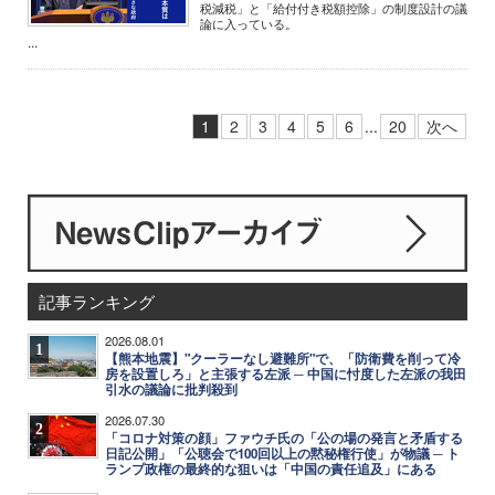
税減税」と「給付付き税額控除」の制度設計の議
論に入っている。
...
1
2
3
4
5
6
...
20
次へ
記事ランキング
2026.08.01
1
【熊本地震】"クーラーなし避難所"で、「防衛費を削って冷
房を設置しろ」と主張する左派 ─ 中国に忖度した左派の我田
引水の議論に批判殺到
2026.07.30
2
「コロナ対策の顔」ファウチ氏の「公の場の発言と矛盾する
日記公開」「公聴会で100回以上の黙秘権行使」が物議 ─ ト
ランプ政権の最終的な狙いは「中国の責任追及」にある