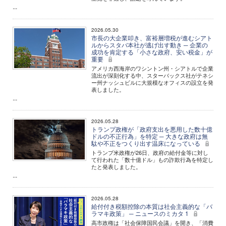
...
2026.05.30
市長の大企業叩き、富裕層増税が進むシアト
ルからスタバ本社が逃げ出す動き ─ 企業の
成功を肯定する「小さな政府、安い税金」が
重要
アメリカ西海岸のワシントン州・シアトルで企業
流出が深刻化する中、スターバックス社がテネシ
ー州ナッシュビルに大規模なオフィスの設立を発
表しました。
...
2026.05.28
トランプ政権が「政府支出を悪用した数十億
ドルの不正行為」を特定 ─ 大きな政府は無
駄や不正をつくり出す温床になっている
トランプ米政権が26日、政府の給付金等に対し
て行われた「数十億ドル」もの詐欺行為を特定し
たと発表しました。
...
2026.05.28
給付付き税額控除の本質は社会主義的な「バ
ラマキ政策」 ─ ニュースのミカタ 1
高市政権は「社会保障国民会議」を開き、「消費