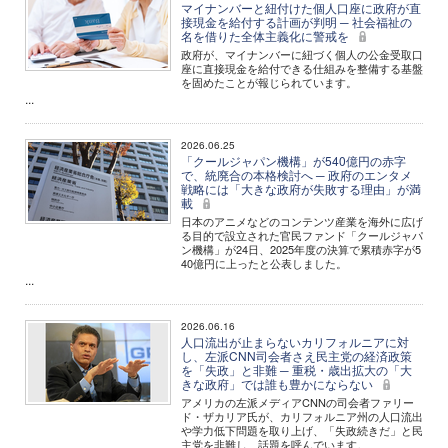
マイナンバーと紐付けた個人口座に政府が直
接現金を給付する計画が判明 ─ 社会福祉の
名を借りた全体主義化に警戒を
政府が、マイナンバーに紐づく個人の公金受取口
座に直接現金を給付できる仕組みを整備する基盤
を固めたことが報じられています。
...
2026.06.25
「クールジャパン機構」が540億円の赤字
で、統廃合の本格検討へ ─ 政府のエンタメ
戦略には「大きな政府が失敗する理由」が満
載
日本のアニメなどのコンテンツ産業を海外に広げ
る目的で設立された官民ファンド「クールジャパ
ン機構」が24日、2025年度の決算で累積赤字が5
40億円に上ったと公表しました。
...
2026.06.16
人口流出が止まらないカリフォルニアに対
し、左派CNN司会者さえ民主党の経済政策
を「失政」と非難 ─ 重税・歳出拡大の「大
きな政府」では誰も豊かにならない
アメリカの左派メディアCNNの司会者ファリー
ド・ザカリア氏が、カリフォルニア州の人口流出
や学力低下問題を取り上げ、「失政続きだ」と民
主党を非難し、話題を呼んでいます。