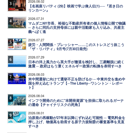
2026.08.02
3
【名画座リバティ (29)】映画で学ぶ偉人伝(1)──『若き日の
リンカーン』
2026.07.31
4
マムダニNY市長、裕福な不動産所有者の個人情報公開で物議
─ さらに同氏の支持母体には親中活動家も入り込み、共産主
義へばく進
2026.07.27
5
疲労・人間関係・プレッシャー……このストレスどう抜こう
「ザ・リバティ」9月号(7月30日発売)
2026.07.29
6
日本の洋上風力から英大手が撤退を検討し、三菱離脱に続く
激震 ─ 政府はもう潔くエネルギー政策の転換を表明すべき
2026.08.03
7
米中間選挙に向けて選挙不正を防げるか ─ 中東外交を進め中
国を抑え込むトランプ【─The Liberty─ワシントン・レポー
ト】
2026.08.04
8
インフラ開発のために"未開発資源"を担保に取られるガーナ
の運命【チャイナリスクの死角】
2026.08.01
9
泊原発の再稼動が27年末以降にずれ込む可能性 ─ 電気料金を
押し上げ、物価高を助長する原子力規制委の審査基準を見直
すべき