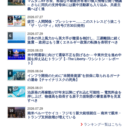
マムダニNY市長、裕福な不動産所有者の個人情報公開で物議
─ さらに同氏の支持母体には親中活動家も入り込み、共産主
義へばく進
2026.07.27
5
疲労・人間関係・プレッシャー……このストレスどう抜こう
「ザ・リバティ」9月号(7月30日発売)
2026.07.29
6
日本の洋上風力から英大手が撤退を検討し、三菱離脱に続く
激震 ─ 政府はもう潔くエネルギー政策の転換を表明すべき
2026.08.03
7
米中間選挙に向けて選挙不正を防げるか ─ 中東外交を進め中
国を抑え込むトランプ【─The Liberty─ワシントン・レポー
ト】
2026.08.04
8
インフラ開発のために"未開発資源"を担保に取られるガーナ
の運命【チャイナリスクの死角】
2026.08.01
9
泊原発の再稼動が27年末以降にずれ込む可能性 ─ 電気料金を
押し上げ、物価高を助長する原子力規制委の審査基準を見直
すべき
2026.07.29
10
南米ペルーでケイコ・フジモリ新大統領就任 ─ 南米で親米・
トランプ支持政権が増えている
ランキング一覧はこちら