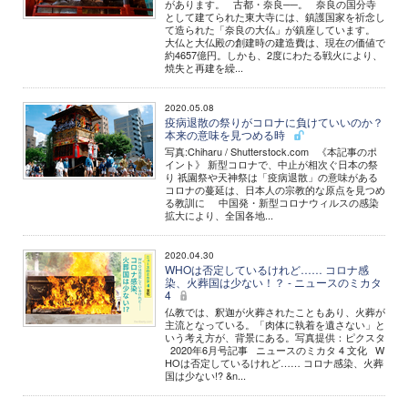
があります。 古都・奈良──。 奈良の国分寺
として建てられた東大寺には、鎮護国家を祈念し
て造られた「奈良の大仏」が鎮座しています。
大仏と大仏殿の創建時の建造費は、現在の価値で
約4657億円。しかも、2度にわたる戦火により、
焼失と再建を繰...
2020.05.08
疫病退散の祭りがコロナに負けていいのか？
本来の意味を見つめる時
写真:Chiharu / Shutterstock.com 《本記事のポ
イント》 新型コロナで、中止が相次ぐ日本の祭
り 祇園祭や天神祭は「疫病退散」の意味がある
コロナの蔓延は、日本人の宗教的な原点を見つめ
る教訓に 中国発・新型コロナウィルスの感染
拡大により、全国各地...
2020.04.30
WHOは否定しているけれど…… コロナ感
染、火葬国は少ない！？ - ニュースのミカタ
4
仏教では、釈迦が火葬されたこともあり、火葬が
主流となっている。「肉体に執着を遺さない」と
いう考え方が、背景にある。写真提供：ピクスタ
2020年6月号記事 ニュースのミカタ 4 文化 W
HOは否定しているけれど…… コロナ感染、火葬
国は少ない!? &n...