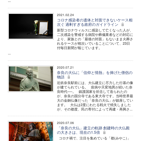
...
2021.02.24
コロナ感染者の遺体と対面できないケース相
次ぐ 過剰すぎる政府のガイドライン
新型コロナウィルスに感染して亡くなった人が、
二次感染を警戒する病院や葬儀業者などの対応に
より、家族との「最後の対面」もないまま火葬さ
れるケースが相次いでいることについて、23日
付毎日新聞が報じています。
...
2020.07.21
奈良の大仏に「信仰と情熱」を捧げた僧侶の
物語
近鉄奈良駅前には、大仏建立に尽力した行基の像
が建てられている。 疫病や天変地異が続いた奈
良時代──。 鎮護国家を祈念して造られたの
が、奈良の国分寺である東大寺です。当時世界最
大の金銅仏像だった「奈良の大仏」が鎮座してい
ます。 大仏は2度にわたる戦火で焼失しました
が、その都度、民の寄付によって再建・再興さ...
2020.07.06
「奈良の大仏」建立の軌跡 創建時の大仏殿
の大きさは、現在の1.5倍
コロナ禍で、注目を集めている「都(みやこ)」