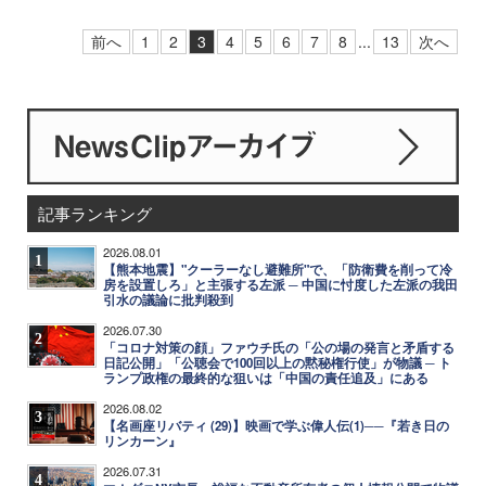
前へ
1
2
3
4
5
6
7
8
...
13
次へ
記事ランキング
2026.08.01
1
【熊本地震】"クーラーなし避難所"で、「防衛費を削って冷
房を設置しろ」と主張する左派 ─ 中国に忖度した左派の我田
引水の議論に批判殺到
2026.07.30
2
「コロナ対策の顔」ファウチ氏の「公の場の発言と矛盾する
日記公開」「公聴会で100回以上の黙秘権行使」が物議 ─ ト
ランプ政権の最終的な狙いは「中国の責任追及」にある
2026.08.02
3
【名画座リバティ (29)】映画で学ぶ偉人伝(1)──『若き日の
リンカーン』
2026.07.31
4