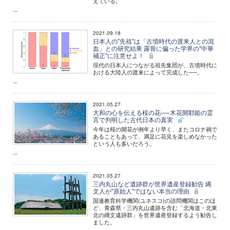
えている。
...
2021.09.18
日本人の"先祖"は「古墳時代の渡来人との混
血」との研究結果 露骨に偏った学界の"中華
補正"に注意せよ！
現代の日本人につながる祖先集団が、古墳時代に
おける大陸人の渡来によって完成した──。
...
2021.05.27
大和の心を伝える桜の花──木花開耶姫の霊
言で判明した古代日本の真実
今年は桜の開花が例年より早く、またコロナ禍で
あることもあって、満足に花見を楽しめなかった
という人も多いだろう。
...
2021.05.27
三内丸山など遺跡群が世界遺産登録勧告 縄
文人が"原始人"ではない本当の理由
国連教育科学機関(ユネスコ)の諮問機関はこのほ
ど、青森県・三内丸山遺跡を含む「北海道・北東
北の縄文遺跡群」を世界遺産登録するよう勧告し
ました。