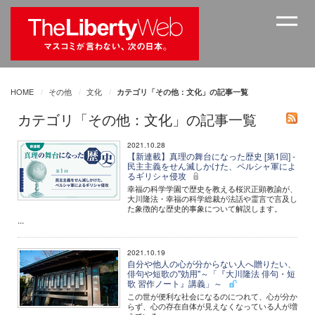
HOME
その他
文化
カテゴリ「その他：文化」の記事一覧
カテゴリ「その他：文化」の記事一覧
2021.10.28
【新連載】真理の舞台になった歴史 [第1回] -
民主主義をせん滅しかけた、ペルシャ軍によ
るギリシャ侵攻
幸福の科学学園で歴史を教える桜沢正顕教諭が、
大川隆法・幸福の科学総裁が法話や霊言で言及し
た象徴的な歴史的事象について解説します。
...
2021.10.19
自分や他人の心が分からない人へ贈りたい、
俳句や短歌の"効用"～「『大川隆法 俳句・短
歌 習作ノート』講義」～
この世が便利な社会になるのにつれて、心が分か
らず、心の存在自体が見えなくなっている人が増