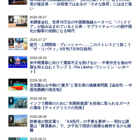
党が猛反発 ─ 一歩前進ではあるが「小さな政府」にはほど遠
い
2026.08.07
4
米調査会社、世界10万台の中国製無線ルーターに「バックド
ア」が組み込まれていると公表 ─ サプライチェーンの脱中国
化が顧客の信頼になる時代
2026.07.27
5
疲労・人間関係・プレッシャー……このストレスどう抜こう
「ザ・リバティ」9月号(7月30日発売)
2026.08.03
6
米中間選挙に向けて選挙不正を防げるか ─ 中東外交を進め中
国を抑え込むトランプ【─The Liberty─ワシントン・レポー
ト】
2026.08.05
7
交流重ねる中朝の"蜜月"と習主席の後継者問題【澁谷司──中
国包囲網の現在地】
2026.08.04
8
インフラ開発のために"未開発資源"を担保に取られるガーナ
の運命【チャイナリスクの死角】
2026.08.08
9
防衛省が想定通り、「8.9兆円」の予算を要求へ ─ 明白な課
題は「隊員集め」で、少子化で現状の規模を維持するのも困
難
2026.08.01