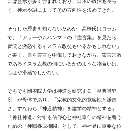
には霊示が多く含まれており、日本の政治も長ら
く、神示や詔によってその方向性を決めてきた。
そうした歴史を知らないためか、高橋氏はコラム
で、「アラーやムハンマドの『霊言集』を見たら、
冒涜と激怒するイスラム教徒もいるかもしれない」
と書く。自ら霊言を中傷しておきながら、霊言宗教
であるイスラム教の側にいるかのような物言いは、
もはや滑稽でしかない。
そもそも國學院大学は神道を研究する「皇典講究
所」が母体であり、「宗教的文化的寛容性と謙虚
さ、すなわち『神道精神』を建学の精神とする」
「神社神道に対する信仰心と神社奉仕の精神を養う
ための『神職養成機関』として、神社界に重要な位