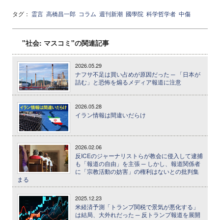
タグ：
霊言
高橋昌一郎
コラム
週刊新潮
國學院
科学哲学者
中傷
"社会: マスコミ"の関連記事
2026.05.29
ナフサ不足は買い占めが原因だった ─ 「日本が
詰む」と恐怖を煽るメディア報道に注意
2026.05.28
イラン情報は間違いだらけ
2026.02.06
反ICEのジャーナリストらが教会に侵入して逮捕
も「報道の自由」を主張 ─ しかし、報道関係者
に「宗教活動の妨害」の権利はないとの批判集
まる
2025.12.23
米経済予測「トランプ関税で景気が悪化する」
は結局、大外れだった ─ 反トランプ報道を展開