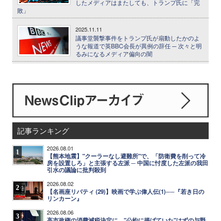
したメディアはまたしても、トランプ氏に「完
敗」
2025.11.11
議事堂襲撃事件をトランプ氏が扇動したかのよ
うな報道で英BBC会長が異例の辞任 ─ 次々と明
るみになるメディア偏向の闇
記事ランキング
2026.08.01
1
【熊本地震】"クーラーなし避難所"で、「防衛費を削って冷
房を設置しろ」と主張する左派 ─ 中国に忖度した左派の我田
引水の議論に批判殺到
2026.08.02
2
【名画座リバティ (29)】映画で学ぶ偉人伝(1)──『若き日の
リンカーン』
2026.08.06
3
高市政権の消費減税決定に、"公約に掲げていた"はずの与野