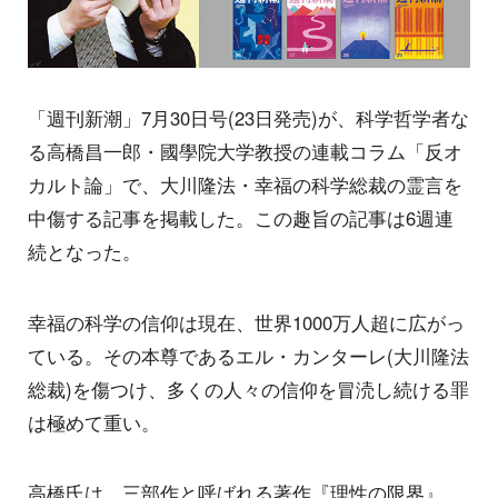
「週刊新潮」7月30日号(23日発売)が、科学哲学者な
る高橋昌一郎・國學院大学教授の連載コラム「反オ
カルト論」で、大川隆法・幸福の科学総裁の霊言を
中傷する記事を掲載した。この趣旨の記事は6週連
続となった。
幸福の科学の信仰は現在、世界1000万人超に広がっ
ている。その本尊であるエル・カンターレ(大川隆法
総裁)を傷つけ、多くの人々の信仰を冒涜し続ける罪
は極めて重い。
高橋氏は、三部作と呼ばれる著作『理性の限界』