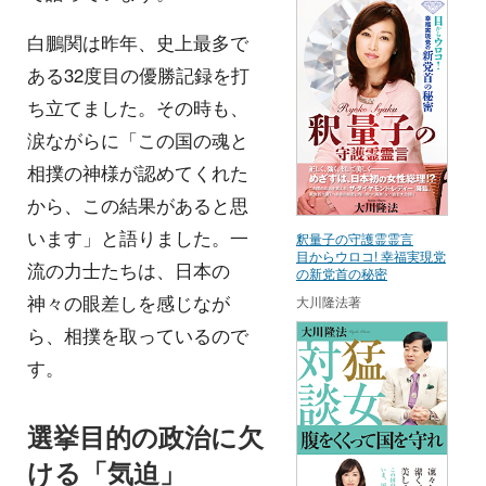
白鵬関は昨年、史上最多で
ある32度目の優勝記録を打
ち立てました。その時も、
涙ながらに「この国の魂と
相撲の神様が認めてくれた
から、この結果があると思
います」と語りました。一
釈量子の守護霊霊言
目からウロコ! 幸福実現党
流の力士たちは、日本の
の新党首の秘密
神々の眼差しを感じなが
大川隆法著
ら、相撲を取っているので
す。
選挙目的の政治に欠
ける「気迫」