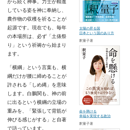
から続く神事。力士が精進
している姿を神に奉納し、
農作物の収穫を祈ることが
起源です。現在でも、毎年
太陽の昇る国
日本という国のあり方
の本場所は、必ず「土俵祭
釈量子著
り」という祈祷から始まり
ます。
「横綱」という言葉も、横
綱だけが腰に締めることが
許される「しめ縄」を意味
します。白鵬関も、神の前
に出るという横綱の立場の
重みを、「緊張して背筋が
命を懸ける
幸福を実現する政治
伸びる感じがする」と自著
釈量子著
で語っています。