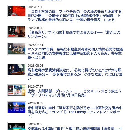
2026.07.30
2
「コロナ対策の顔」ファウチ氏の「公の場の発言と矛盾する
日記公開」「公聴会で100回以上の黙秘権行使」が物議 ─ ト
ランプ政権の最終的な狙いは「中国の責任追及」にある
2026.08.02
3
【名画座リバティ (29)】映画で学ぶ偉人伝(1)──『若き日の
リンカーン』
2026.07.31
4
マムダニNY市長、裕福な不動産所有者の個人情報公開で物議
─ さらに同氏の支持母体には親中活動家も入り込み、共産主
義へばく進
2026.08.06
5
高市政権の消費減税決定に、"公約に掲げていた"はずの与野
党が猛反発 ─ 一歩前進ではあるが「小さな政府」にはほど遠
い
2026.07.27
6
疲労・人間関係・プレッシャー……このストレスどう抜こう
「ザ・リバティ」9月号(7月30日発売)
2026.08.03
7
米中間選挙に向けて選挙不正を防げるか ─ 中東外交を進め中
国を抑え込むトランプ【─The Liberty─ワシントン・レポー
ト】
2026.08.05
8
交流重ねる中朝の"蜜月"と習主席の後継者問題【澁谷司──中