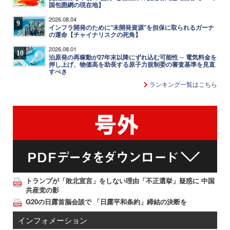
国包囲網の現在地】
2026.08.04
9
インフラ開発のために"未開発資源"を担保に取られるガーナ
の運命【チャイナリスクの死角】
2026.08.01
10
泊原発の再稼動が27年末以降にずれ込む可能性 ─ 電気料金を
押し上げ、物価高を助長する原子力規制委の審査基準を見直
すべき
ランキング一覧はこちら
トランプが「敗北宣言」をしない理由「不正選挙」疑惑に 中国
共産党の影
G20の日露首脳会談で 「日露平和条約」締結の決断を
インフォメーション