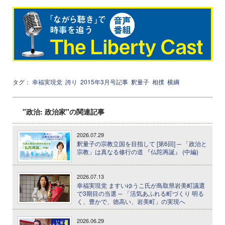
タグ：
幸福実現党
誇り
2015年3月号記事
釈量子
相撲
横綱
"政治: 政治家"の関連記事
2026.07.29
釈量子の宗教立国を目指して [第6回] ─ 「政治と
宗教」は真なる修行の道 『仏陀再誕』 (中編)
2026.07.13
幸福実現党 ますいゆうこ氏が鳥取県岩美町議選
で3期目の当選 ─ 「活気あふれる町づくり 明る
く、豊かで、徳高い、岩美町」の実現へ
2026.06.29