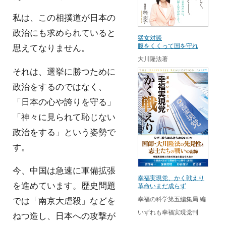
私は、この相撲道が日本の
政治にも求められていると
猛女対談
腹をくくって国を守れ
思えてなりません。
大川隆法著
それは、選挙に勝つために
政治をするのではなく、
「日本の心や誇りを守る」
「神々に見られて恥じない
政治をする」という姿勢で
す。
今、中国は急速に軍備拡張
幸福実現党、かく戦えり
を進めています。歴史問題
革命いまだ成らず
幸福の科学第五編集局 編
では「南京大虐殺」などを
いずれも幸福実現党刊
ねつ造し、日本への攻撃が