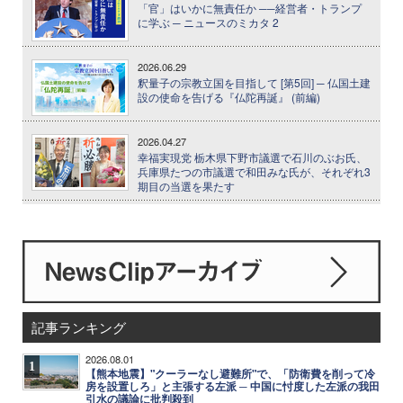
「官」はいかに無責任か ──経営者・トランプ
に学ぶ ─ ニュースのミカタ 2
2026.06.29
釈量子の宗教立国を目指して [第5回] ─ 仏国土建
設の使命を告げる『仏陀再誕』 (前編)
2026.04.27
幸福実現党 栃木県下野市議選で石川のぶお氏、
兵庫県たつの市議選で和田みな氏が、それぞれ3
期目の当選を果たす
記事ランキング
2026.08.01
1
【熊本地震】"クーラーなし避難所"で、「防衛費を削って冷
房を設置しろ」と主張する左派 ─ 中国に忖度した左派の我田
引水の議論に批判殺到