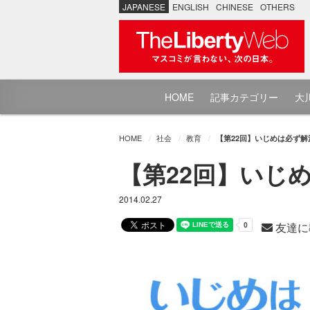
JAPANESE
ENGLISH
CHINESE
OTHERS
HOME
記事カテゴリー
大川
HOME
社会
教育
【第22回】いじめは必ず解
【第22回】いじ
2014.02.27
友達に