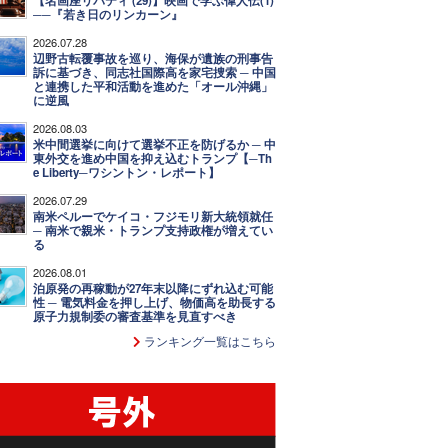
【名画座リバティ (29)】映画で学ぶ偉人伝(1)
──『若き日のリンカーン』
2026.07.28
辺野古転覆事故を巡り、海保が遺族の刑事告
訴に基づき、同志社国際高を家宅捜索 ─ 中国
と連携した平和活動を進めた「オール沖縄」
に逆風
2026.08.03
米中間選挙に向けて選挙不正を防げるか ─ 中
東外交を進め中国を抑え込むトランプ【─Th
e Liberty─ワシントン・レポート】
2026.07.29
南米ペルーでケイコ・フジモリ新大統領就任
─ 南米で親米・トランプ支持政権が増えてい
る
2026.08.01
泊原発の再稼動が27年末以降にずれ込む可能
性 ─ 電気料金を押し上げ、物価高を助長する
原子力規制委の審査基準を見直すべき
ランキング一覧はこちら