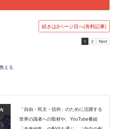
続きは2ページ目へ(有料記事)
1
2
Next
教える
「自由・民主・信仰」のために活躍する
世界の識者への取材や、YouTube番組
「未来編集」の配信を通じ、「自由の創