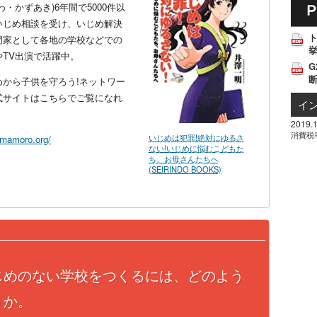
わ・かずあき)6年間で5000件以
いじめ相談を受け、いじめ解決
門家として各地の学校などでの
挙
やTV出演で活躍中。
G
めから子供を守ろう!ネットワー
式サイトはこちらでご覧になれ
イ
。
2019.1
消費税
いじめは犯罪!絶対にゆるさ
//mamoro.org/
ない!いじめに悩むこどもた
ち、お母さんたちへ
(SEIRINDO BOOKS)
じめのない学校をつくるには、どのよう
うか。