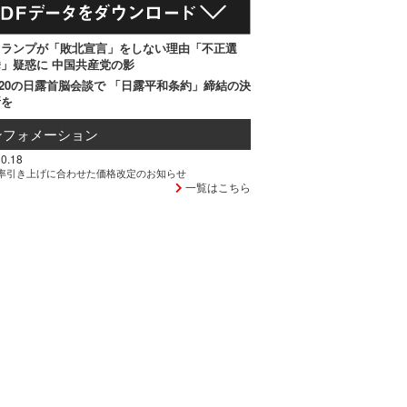
トランプが「敗北宣言」をしない理由「不正選
」疑惑に 中国共産党の影
20の日露首脳会談で 「日露平和条約」締結の決
断を
ンフォメーション
0.18
率引き上げに合わせた価格改定のお知らせ
一覧はこちら