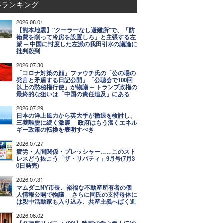
事ランキング
2026.08.01
【熊本地震】"クーラーなし避難所"で、「防
衛費を削って冷房を設置しろ」と主張する左
派 ─ 中国に忖度した左派の我田引水の議論に
批判殺到
2026.07.30
「コロナ対策の顔」ファウチ氏の「公の場の
発言と矛盾する日記公開」「公聴会で100回
以上の黙秘権行使」が物議 ─ トランプ政権の
最終的な狙いは「中国の責任追及」にある
2026.07.29
日本の洋上風力から英大手が撤退を検討し、
三菱離脱に続く激震 ─ 政府はもう潔くエネル
ギー政策の転換を表明すべき
2026.07.27
疲労・人間関係・プレッシャー……このスト
レスどう抜こう「ザ・リバティ」9月号(7月3
0日発売)
2026.07.31
マムダニNY市長、裕福な不動産所有者の個
人情報公開で物議 ─ さらに同氏の支持母体に
は親中活動家も入り込み、共産主義へばく進
2026.08.02