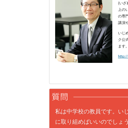
(いざ
上の
の専
講演
いじ
ク公
ます
http:
私は中学校の教員です。い
に取り組めばいいのでしょ