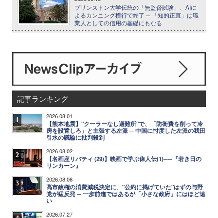
プリンストン大学伝統の「無監督試験」、AIに
よるカンニング横行で終了 ─ 「知的正直」は職
業人としての信用の基礎にもなる
記事ランキング
2026.08.01
1
【熊本地震】"クーラーなし避難所"で、「防衛費を削って冷
房を設置しろ」と主張する左派 ─ 中国に忖度した左派の我田
引水の議論に批判殺到
2026.08.02
2
【名画座リバティ (29)】映画で学ぶ偉人伝(1)──『若き日の
リンカーン』
2026.08.06
3
高市政権の消費減税決定に、"公約に掲げていた"はずの与野
党が猛反発 ─ 一歩前進ではあるが「小さな政府」にはほど遠
い
2026.07.27