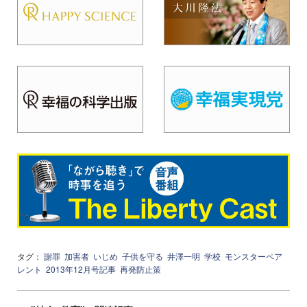
タグ：
謝罪
加害者
いじめ
子供を守る
井澤一明
学校
モンスターペア
レント
2013年12月号記事
再発防止策