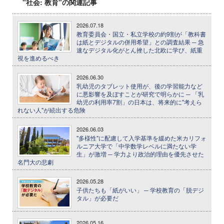
"社会: 教育"の関連記事
2026.07.18
教育委員会・国立・私立学校の約9割が「教科書
は紙とデジタルの併用希望」との調査結果 ─ 急
速なデジタル化がとん挫した北欧に学び、紙重
視を進めるべき
2026.06.30
乳幼児のタブレット使用が、後の学習能力など
に悪影響を及ぼすことが研究で明らかに ─ 「乳
幼児の利用率7割」の日本は、将来的に"考えら
れない人"が続出する危険
2026.06.03
"多様性"に配慮して入学基準を緩めた米カリフォ
ルニア大学で「中学数学レベルに満たない学
生」が激増 ─ 学力より政治的理由を優先させた
名門大の悲劇
2026.05.28
子供たちも「紙がいい」 ─ 学校教育の「脱デジ
タル」が必要だ
2026.05.16