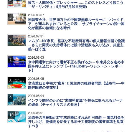
4
疲労・人間関係・プレッシャー……このストレスどう抜こう
「ザ・リバティ」9月号(7月30日発売)
2026.08.07
5
米調査会社、世界10万台の中国製無線ルーターに「バックド
ア」が組み込まれていると公表 ─ サプライチェーンの脱中国
化が顧客の信頼になる時代
2026.07.31
6
マムダニNY市長、裕福な不動産所有者の個人情報公開で物議
─ さらに同氏の支持母体には親中活動家も入り込み、共産主
義へばく進
2026.08.03
7
米中間選挙に向けて選挙不正を防げるか ─ 中東外交を進め中
国を抑え込むトランプ【─The Liberty─ワシントン・レポー
ト】
2026.08.05
8
交流重ねる中朝の"蜜月"と習主席の後継者問題【澁谷司──中
国包囲網の現在地】
2026.08.04
9
インフラ開発のために"未開発資源"を担保に取られるガーナ
の運命【チャイナリスクの死角】
2026.08.01
10
泊原発の再稼動が27年末以降にずれ込む可能性 ─ 電気料金を
押し上げ、物価高を助長する原子力規制委の審査基準を見直
すべき