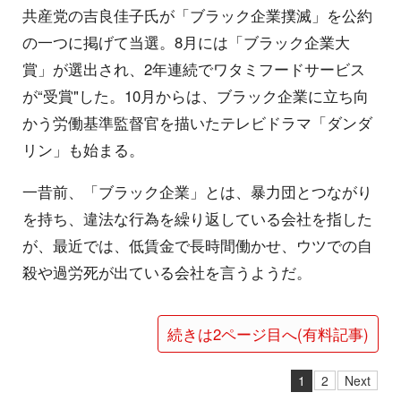
共産党の吉良佳子氏が「ブラック企業撲滅」を公約
の一つに掲げて当選。8月には「ブラック企業大
賞」が選出され、2年連続でワタミフードサービス
が“受賞"した。10月からは、ブラック企業に立ち向
かう労働基準監督官を描いたテレビドラマ「ダンダ
リン」も始まる。
一昔前、「ブラック企業」とは、暴力団とつながり
を持ち、違法な行為を繰り返している会社を指した
が、最近では、低賃金で長時間働かせ、ウツでの自
殺や過労死が出ている会社を言うようだ。
続きは2ページ目へ(有料記事)
1
2
Next