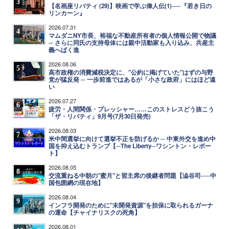
3
【名画座リバティ (29)】映画で学ぶ偉人伝(1)──『若き日の
リンカーン』
2026.07.31
4
マムダニNY市長、裕福な不動産所有者の個人情報公開で物議
─ さらに同氏の支持母体には親中活動家も入り込み、共産主
義へばく進
2026.08.06
5
高市政権の消費減税決定に、"公約に掲げていた"はずの与野
党が猛反発 ─ 一歩前進ではあるが「小さな政府」にはほど遠
い
2026.07.27
6
疲労・人間関係・プレッシャー……このストレスどう抜こう
「ザ・リバティ」9月号(7月30日発売)
2026.08.03
7
米中間選挙に向けて選挙不正を防げるか ─ 中東外交を進め中
国を抑え込むトランプ【─The Liberty─ワシントン・レポー
ト】
2026.08.05
8
交流重ねる中朝の"蜜月"と習主席の後継者問題【澁谷司──中
国包囲網の現在地】
2026.08.04
9
インフラ開発のために"未開発資源"を担保に取られるガーナ
の運命【チャイナリスクの死角】
2026.08.01