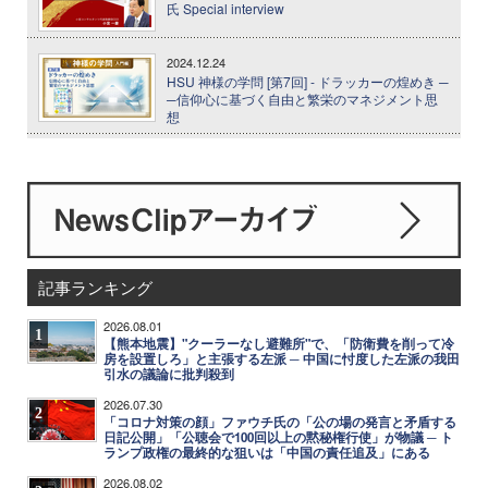
氏 Special interview
2024.12.24
HSU 神様の学問 [第7回] - ドラッカーの煌めき ─
─信仰心に基づく自由と繁栄のマネジメント思
想
記事ランキング
2026.08.01
1
【熊本地震】"クーラーなし避難所"で、「防衛費を削って冷
房を設置しろ」と主張する左派 ─ 中国に忖度した左派の我田
引水の議論に批判殺到
2026.07.30
2
「コロナ対策の顔」ファウチ氏の「公の場の発言と矛盾する
日記公開」「公聴会で100回以上の黙秘権行使」が物議 ─ ト
ランプ政権の最終的な狙いは「中国の責任追及」にある
2026.08.02