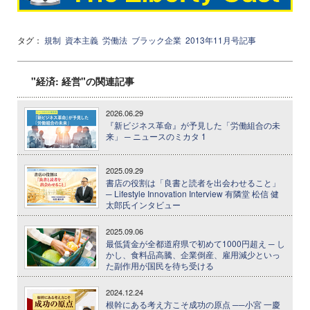
タグ：
規制
資本主義
労働法
ブラック企業
2013年11月号記事
"経済: 経営"の関連記事
2026.06.29
『新ビジネス革命』が予見した「労働組合の未
来」 ─ ニュースのミカタ 1
2025.09.29
書店の役割は「良書と読者を出会わせること」
─ Lifestyle Innovation Interview 有隣堂 松信 健
太郎氏インタビュー
2025.09.06
最低賃金が全都道府県で初めて1000円超え ─ し
かし、食料品高騰、企業倒産、雇用減少といっ
た副作用が国民を待ち受ける
2024.12.24
根幹にある考え方こそ成功の原点 ──小宮 一慶