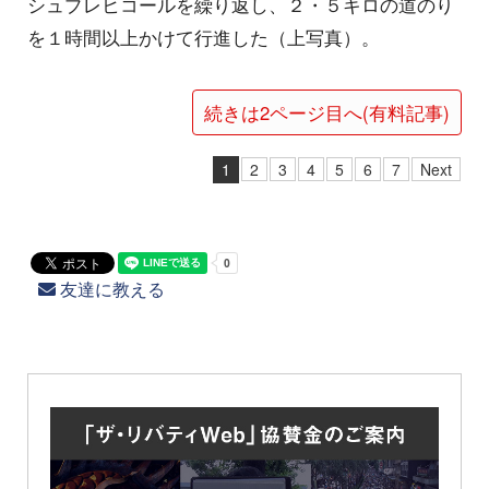
シュプレヒコールを繰り返し、２・５キロの道のり
を１時間以上かけて行進した（上写真）。
続きは2ページ目へ(有料記事)
1
2
3
4
5
6
7
Next
友達に教える