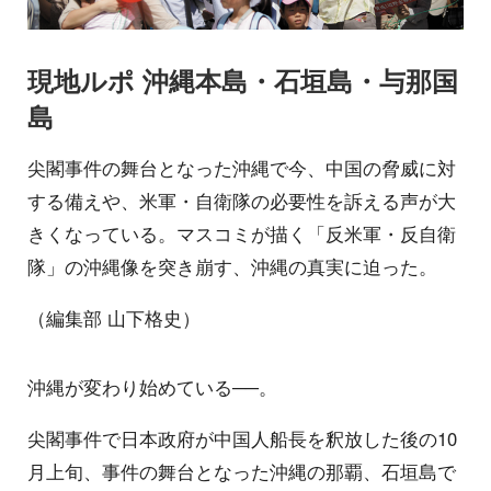
現地ルポ 沖縄本島・石垣島・与那国
島
尖閣事件の舞台となった沖縄で今、中国の脅威に対
する備えや、米軍・自衛隊の必要性を訴える声が大
きくなっている。マスコミが描く「反米軍・反自衛
隊」の沖縄像を突き崩す、沖縄の真実に迫った。
（編集部 山下格史）
沖縄が変わり始めている──。
尖閣事件で日本政府が中国人船長を釈放した後の10
月上旬、事件の舞台となった沖縄の那覇、石垣島で