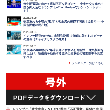
7
米中間選挙に向けて選挙不正を防げるか ─ 中東外交を進め中
国を抑え込むトランプ【─The Liberty─ワシントン・レポー
ト】
2026.08.05
8
交流重ねる中朝の"蜜月"と習主席の後継者問題【澁谷司──中
国包囲網の現在地】
2026.08.04
9
インフラ開発のために"未開発資源"を担保に取られるガーナ
の運命【チャイナリスクの死角】
2026.08.01
10
泊原発の再稼動が27年末以降にずれ込む可能性 ─ 電気料金を
押し上げ、物価高を助長する原子力規制委の審査基準を見直
すべき
ランキング一覧はこちら
トランプが「敗北宣言」をしない理由「不正選挙」疑惑に 中国