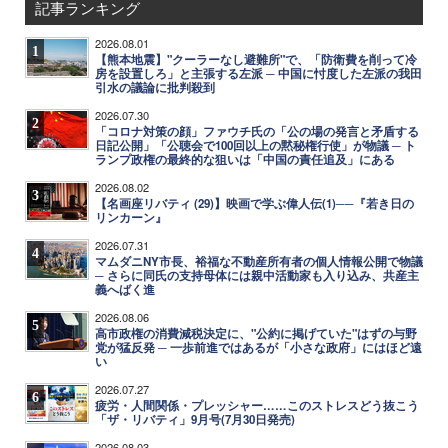
記事ランキング
2026.08.01
1
【熊本地震】"クーラーなし避難所"で、「防衛費を削って冷
房を設置しろ」と主張する左派 ─ 中国に忖度した左派の我田
引水の議論に批判殺到
2026.07.30
2
「コロナ対策の顔」ファウチ氏の「公の場の発言と矛盾する
日記公開」「公聴会で100回以上の黙秘権行使」が物議 ─ ト
ランプ政権の最終的な狙いは「中国の責任追及」にある
2026.08.02
3
【名画座リバティ (29)】映画で学ぶ偉人伝(1)──『若き日の
リンカーン』
2026.07.31
4
マムダニNY市長、裕福な不動産所有者の個人情報公開で物議
─ さらに同氏の支持母体には親中活動家も入り込み、共産主
義へばく進
2026.08.06
5
高市政権の消費減税決定に、"公約に掲げていた"はずの与野
党が猛反発 ─ 一歩前進ではあるが「小さな政府」にはほど遠
い
2026.07.27
6
疲労・人間関係・プレッシャー……このストレスどう抜こう
「ザ・リバティ」9月号(7月30日発売)
2026.08.03