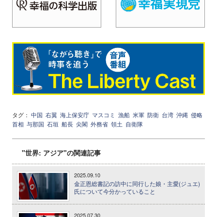
タグ：
中国
右翼
海上保安庁
マスコミ
漁船
米軍
防衛
台湾
沖縄
侵略
首相
与那国
石垣
船長
尖閣
外務省
領土
自衛隊
"世界: アジア"の関連記事
2025.09.10
金正恩総書記の訪中に同行した娘・主愛(ジュエ)
氏について今分かっていること
2025.07.30