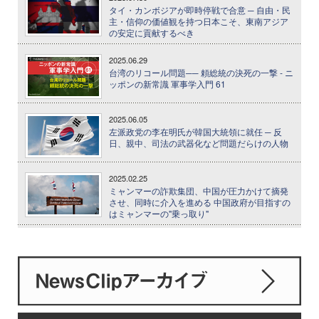
タイ・カンボジアが即時停戦で合意 ─ 自由・民
主・信仰の価値観を持つ日本こそ、東南アジア
の安定に貢献するべき
2025.06.29
台湾のリコール問題── 頼総統の決死の一撃 - ニ
ッポンの新常識 軍事学入門 61
2025.06.05
左派政党の李在明氏が韓国大統領に就任 ─ 反
日、親中、司法の武器化など問題だらけの人物
2025.02.25
ミャンマーの詐欺集団、中国が圧力かけて摘発
させ、同時に介入を進める 中国政府が目指すの
はミャンマーの"乗っ取り"