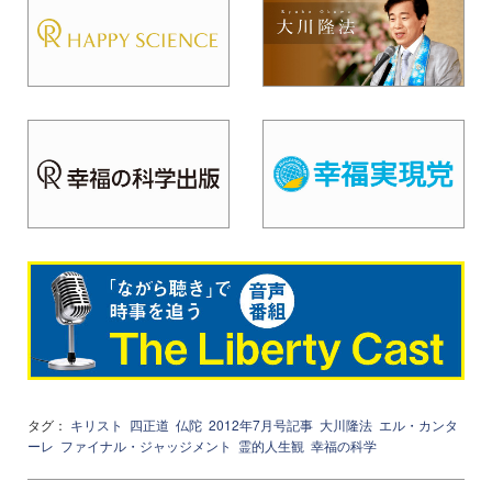
タグ：
キリスト
四正道
仏陀
2012年7月号記事
大川隆法
エル・カンタ
ーレ
ファイナル・ジャッジメント
霊的人生観
幸福の科学