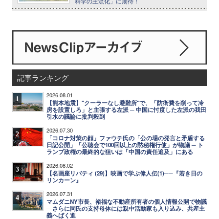
科学の主流化」に期待！
記事ランキング
2026.08.01
1
【熊本地震】"クーラーなし避難所"で、「防衛費を削って冷
房を設置しろ」と主張する左派 ─ 中国に忖度した左派の我田
引水の議論に批判殺到
2026.07.30
2
「コロナ対策の顔」ファウチ氏の「公の場の発言と矛盾する
日記公開」「公聴会で100回以上の黙秘権行使」が物議 ─ ト
ランプ政権の最終的な狙いは「中国の責任追及」にある
2026.08.02
3
【名画座リバティ (29)】映画で学ぶ偉人伝(1)──『若き日の
リンカーン』
2026.07.31
4
マムダニNY市長、裕福な不動産所有者の個人情報公開で物議
─ さらに同氏の支持母体には親中活動家も入り込み、共産主
義へばく進