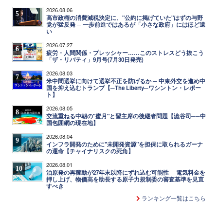
2026.08.06
5
高市政権の消費減税決定に、"公約に掲げていた"はずの与野
党が猛反発 ─ 一歩前進ではあるが「小さな政府」にはほど遠
い
2026.07.27
6
疲労・人間関係・プレッシャー……このストレスどう抜こう
「ザ・リバティ」9月号(7月30日発売)
2026.08.03
7
米中間選挙に向けて選挙不正を防げるか ─ 中東外交を進め中
国を抑え込むトランプ【─The Liberty─ワシントン・レポー
ト】
2026.08.05
8
交流重ねる中朝の"蜜月"と習主席の後継者問題【澁谷司──中
国包囲網の現在地】
2026.08.04
9
インフラ開発のために"未開発資源"を担保に取られるガーナ
の運命【チャイナリスクの死角】
2026.08.01
10
泊原発の再稼動が27年末以降にずれ込む可能性 ─ 電気料金を
押し上げ、物価高を助長する原子力規制委の審査基準を見直
すべき
ランキング一覧はこちら