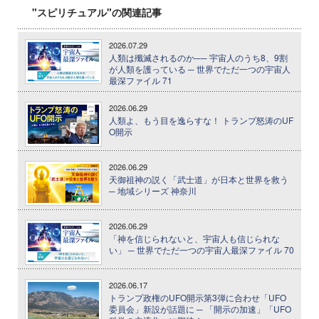
"スピリチュアル"の関連記事
2026.07.29
人類は殲滅されるのか── 宇宙人のうち8、9割
が人類を護っている ─ 世界でただ一つの宇宙人
最深ファイル 71
2026.06.29
人類よ、もう目を逸らすな！ トランプ怒涛のUF
O開示
2026.06.29
天御祖神の説く「武士道」が日本と世界を救う
─ 地域シリーズ 神奈川
2026.06.29
「神を信じられないと、宇宙人も信じられな
い」 ─ 世界でただ一つの宇宙人最深ファイル 70
2026.06.17
トランプ政権のUFO開示第3弾に合わせ「UFO
委員会」新設が話題に ─ 「開示の加速」「UFO