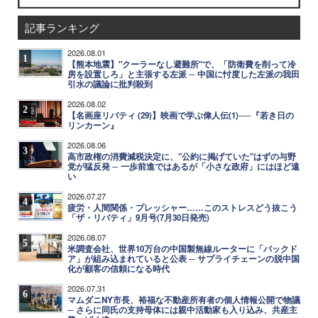
記事ランキング
2026.08.01
1
【熊本地震】"クーラーなし避難所"で、「防衛費を削って冷
房を設置しろ」と主張する左派 ─ 中国に忖度した左派の我田
引水の議論に批判殺到
2026.08.02
2
【名画座リバティ (29)】映画で学ぶ偉人伝(1)──『若き日の
リンカーン』
2026.08.06
3
高市政権の消費減税決定に、"公約に掲げていた"はずの与野
党が猛反発 ─ 一歩前進ではあるが「小さな政府」にはほど遠
い
2026.07.27
4
疲労・人間関係・プレッシャー……このストレスどう抜こう
「ザ・リバティ」9月号(7月30日発売)
2026.08.07
5
米調査会社、世界10万台の中国製無線ルーターに「バックド
ア」が組み込まれていると公表 ─ サプライチェーンの脱中国
化が顧客の信頼になる時代
2026.07.31
6
マムダニNY市長、裕福な不動産所有者の個人情報公開で物議
─ さらに同氏の支持母体には親中活動家も入り込み、共産主