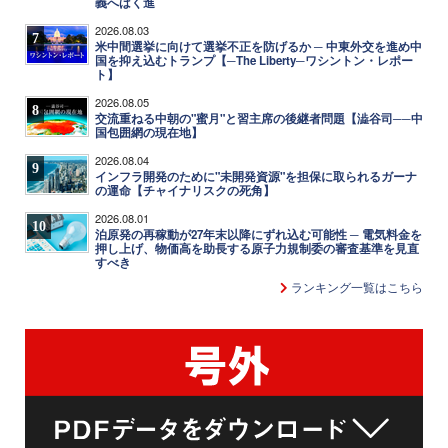
義へばく進
2026.08.03
7
米中間選挙に向けて選挙不正を防げるか ─ 中東外交を進め中
国を抑え込むトランプ【─The Liberty─ワシントン・レポー
ト】
2026.08.05
8
交流重ねる中朝の"蜜月"と習主席の後継者問題【澁谷司──中
国包囲網の現在地】
2026.08.04
9
インフラ開発のために"未開発資源"を担保に取られるガーナ
の運命【チャイナリスクの死角】
2026.08.01
10
泊原発の再稼動が27年末以降にずれ込む可能性 ─ 電気料金を
押し上げ、物価高を助長する原子力規制委の審査基準を見直
すべき
ランキング一覧はこちら