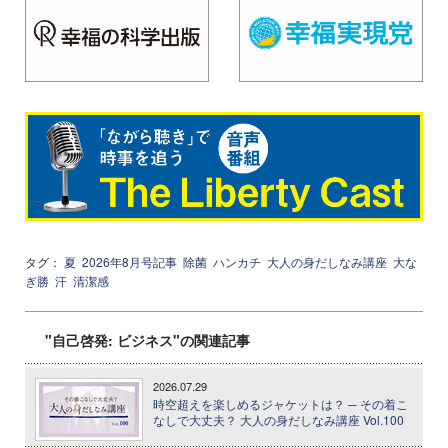
タグ：
夏
2026年8月号記事
除菌
ハンカチ
大人の身だしなみ講座
大な
ぎ勝
汗
清潔感
"自己啓発: ビジネス"の関連記事
2026.07.29
時空超えを楽しめるジャケットは？ ─ その着こ
なしで大丈夫？ 大人の身だしなみ講座 Vol.100