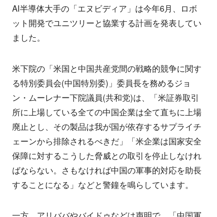
AI半導体大手の「エヌビディア」は今年6月、ロボ
ット開発でユニツリーと協業する計画を発表してい
ました。
米下院の「米国と中国共産党間の戦略的競争に関す
る特別委員会(中国特別委)」委員長を務めるジョ
ン・ムーレナー下院議員(共和党)は、「米証券取引
所に上場している全ての中国企業は全て直ちに上場
廃止とし、その製品は我が国が依存するサプライチ
ェーンから排除されるべきだ」「米企業は国家安全
保障に対するこうした脅威との取引を停止しなけれ
ばならない。さもなければ中国の軍事的対応を助長
することになる」などと警鐘を鳴らしています。
一方、アリババやバイドゥなどは声明で、「中国軍