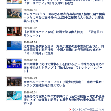
「ザ・リバティ」9月号(7月30日発売)
2026.07.31
5
マムダニNY市長、裕福な不動産所有者の個人情報公開で物議
─ さらに同氏の支持母体には親中活動家も入り込み、共産主
義へばく進
2026.08.02
6
【名画座リバティ (29)】映画で学ぶ偉人伝(1)──『若き日の
リンカーン』
2026.07.28
7
辺野古転覆事故を巡り、海保が遺族の刑事告訴に基づき、同
志社国際高を家宅捜索 ─ 中国と連携した平和活動を進めた
「オール沖縄」に逆風
2026.08.03
8
米中間選挙に向けて選挙不正を防げるか ─ 中東外交を進め中
国を抑え込むトランプ【─The Liberty─ワシントン・レポー
ト】
2026.07.29
9
南米ペルーでケイコ・フジモリ新大統領就任 ─ 南米で親米・
トランプ支持政権が増えている
2026.08.01
10
泊原発の再稼動が27年末以降にずれ込む可能性 ─ 電気料金を
押し上げ、物価高を助長する原子力規制委の審査基準を見直
すべき
ランキング一覧はこちら