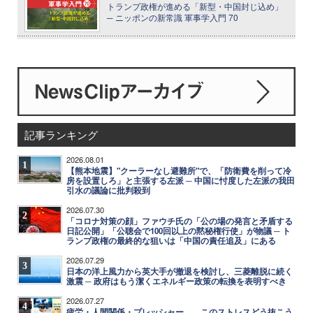
トランプ政権が進める「新型・中国封じ込め」
─ ニッポンの新常識 軍事学入門 70
記事ランキング
2026.08.01
1
【熊本地震】"クーラーなし避難所"で、「防衛費を削って冷
房を設置しろ」と主張する左派 ─ 中国に忖度した左派の我田
引水の議論に批判殺到
2026.07.30
2
「コロナ対策の顔」ファウチ氏の「公の場の発言と矛盾する
日記公開」「公聴会で100回以上の黙秘権行使」が物議 ─ ト
ランプ政権の最終的な狙いは「中国の責任追及」にある
2026.07.29
3
日本の洋上風力から英大手が撤退を検討し、三菱離脱に続く
激震 ─ 政府はもう潔くエネルギー政策の転換を表明すべき
2026.07.27
4
疲労・人間関係・プレッシャー……このストレスどう抜こう