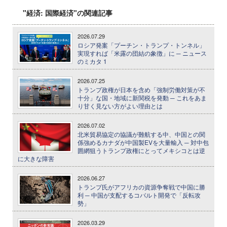
"経済: 国際経済"の関連記事
2026.07.29
ロシア発案「プーチン・トランプ・トンネル」
実現すれば「米露の団結の象徴」に ─ ニュース
のミカタ 1
2026.07.25
トランプ政権が日本を含め「強制労働対策が不
十分」な国・地域に新関税を発動 ─ これをあま
り甘く見ない方がよい理由とは
2026.07.02
北米貿易協定の協議が難航する中、中国との関
係強めるカナダが中国製EVを大量輸入 ─ 対中包
囲網狙うトランプ政権にとってメキシコとは逆
に大きな障害
2026.06.27
トランプ氏がアフリカの資源争奪戦で中国に勝
利 ─ 中国が支配するコバルト開発で「反転攻
勢」
2026.03.29