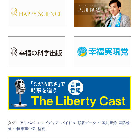
タグ：
アリババ
エヌビディア
バイドゥ
顧客データ
中国共産党
国防総
省
中国軍事企業
監視