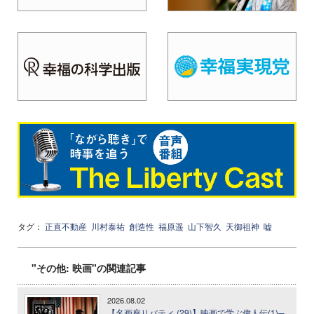
タグ：
正直不動産
川村泰祐
創造性
福原遥
山下智久
天御祖神
嘘
"その他: 映画"の関連記事
2026.08.02
【名画座リバティ (29)】映画で学ぶ偉人伝(1)─