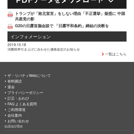
トランプが「敗北宣言」をしない理由「不正選挙」疑惑に 中国
共産党の影
G20の日露首脳会談で 「日露平和条約」締結の決断を
インフォメーション
2019.10.18
消費税率引き上げに合わせた価格改定のお知らせ
一覧はこちら
ザ・リバティWebについて
有料購読
退会
プライバシーポリシー
訂正・おわび
FAQ よくある質問
ご利用環境
会社案内
お問い合わせ
subscribe