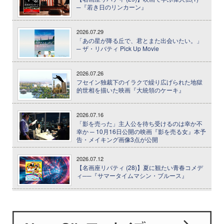
─『若き日のリンカーン』
2026.07.29
「あの星が降る丘で、君とまた出会いたい。」
─ ザ・リバティ Pick Up Movie
2026.07.26
フセイン独裁下のイラクで繰り広げられた地獄
的世相を描いた映画『大統領のケーキ』
2026.07.16
「影を売った」主人公を待ち受けるのは幸か不
幸か ─ 10月16日公開の映画『影を売る女』本予
告・メイキング画像3点が公開
2026.07.12
【名画座リバティ (28)】夏に観たい青春コメデ
ィ──『サマータイムマシン・ブルース』