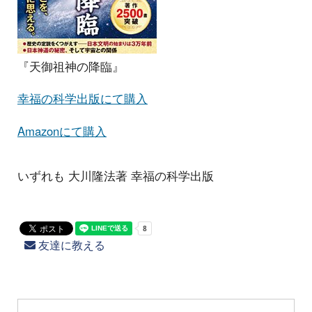
『天御祖神の降臨』
幸福の科学出版にて購入
Amazonにて購入
いずれも 大川隆法著 幸福の科学出版
友達に教える