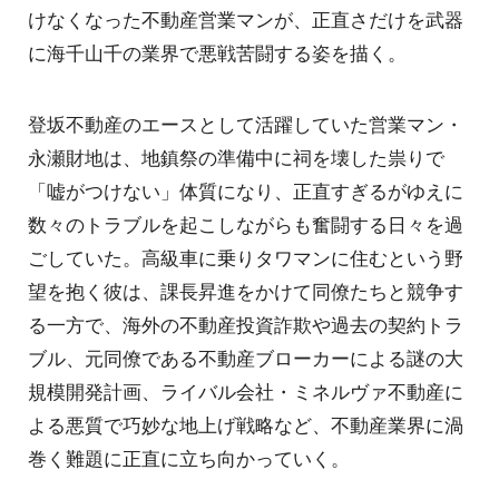
けなくなった不動産営業マンが、正直さだけを武器
に海千山千の業界で悪戦苦闘する姿を描く。
登坂不動産のエースとして活躍していた営業マン・
永瀬財地は、地鎮祭の準備中に祠を壊した祟りで
「嘘がつけない」体質になり、正直すぎるがゆえに
数々のトラブルを起こしながらも奮闘する日々を過
ごしていた。高級車に乗りタワマンに住むという野
望を抱く彼は、課長昇進をかけて同僚たちと競争す
る一方で、海外の不動産投資詐欺や過去の契約トラ
ブル、元同僚である不動産ブローカーによる謎の大
規模開発計画、ライバル会社・ミネルヴァ不動産に
よる悪質で巧妙な地上げ戦略など、不動産業界に渦
巻く難題に正直に立ち向かっていく。