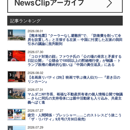
記事ランキング
2026.08.01
1
【熊本地震】"クーラーなし避難所"で、「防衛費を削って冷
房を設置しろ」と主張する左派 ─ 中国に忖度した左派の我田
引水の議論に批判殺到
2026.07.30
2
「コロナ対策の顔」ファウチ氏の「公の場の発言と矛盾する
日記公開」「公聴会で100回以上の黙秘権行使」が物議 ─ ト
ランプ政権の最終的な狙いは「中国の責任追及」にある
2026.08.02
3
【名画座リバティ (29)】映画で学ぶ偉人伝(1)──『若き日の
リンカーン』
2026.07.31
4
マムダニNY市長、裕福な不動産所有者の個人情報公開で物議
─ さらに同氏の支持母体には親中活動家も入り込み、共産主
義へばく進
2026.07.27
5
疲労・人間関係・プレッシャー……このストレスどう抜こう
「ザ・リバティ」9月号(7月30日発売)
2026.07.29
6