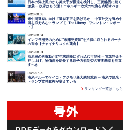
日本の洋上風力から英大手が撤退を検討し、三菱離脱に続く
激震 ─ 政府はもう潔くエネルギー政策の転換を表明すべき
2026.08.03
7
米中間選挙に向けて選挙不正を防げるか ─ 中東外交を進め中
国を抑え込むトランプ【─The Liberty─ワシントン・レポー
ト】
2026.08.04
8
インフラ開発のために"未開発資源"を担保に取られるガーナ
の運命【チャイナリスクの死角】
2026.08.01
9
泊原発の再稼動が27年末以降にずれ込む可能性 ─ 電気料金を
押し上げ、物価高を助長する原子力規制委の審査基準を見直
すべき
2026.07.29
10
南米ペルーでケイコ・フジモリ新大統領就任 ─ 南米で親米・
トランプ支持政権が増えている
ランキング一覧はこちら