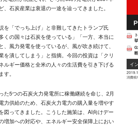
ど、石炭産業は衰退の一途を辿ってきました。
化説を「でっち上げ」と非難してきたトランプ氏
多くの国々は石炭を使っている」「一方、本当に
挙
と、風力発電を使っているが、風が吹き続けて、
G
業を潰してしまう」と指摘。今回の投資は「クリ
イ
ネルギー価格と全米の人々の生活費を引き下げる
2019.1
ます。
消費税
った5つの石炭火力発電所に稼働継続を命じ、2月
電力供給のため、石炭火力電力の購入量を増やす
を図ってきました。こうした施策は、AI向けデー
の増加への対応や、エネルギー安全保障上におい