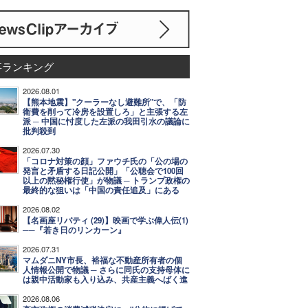
事ランキング
2026.08.01
【熊本地震】"クーラーなし避難所"で、「防
衛費を削って冷房を設置しろ」と主張する左
派 ─ 中国に忖度した左派の我田引水の議論に
批判殺到
2026.07.30
「コロナ対策の顔」ファウチ氏の「公の場の
発言と矛盾する日記公開」「公聴会で100回
以上の黙秘権行使」が物議 ─ トランプ政権の
最終的な狙いは「中国の責任追及」にある
2026.08.02
【名画座リバティ (29)】映画で学ぶ偉人伝(1)
──『若き日のリンカーン』
2026.07.31
マムダニNY市長、裕福な不動産所有者の個
人情報公開で物議 ─ さらに同氏の支持母体に
は親中活動家も入り込み、共産主義へばく進
2026.08.06