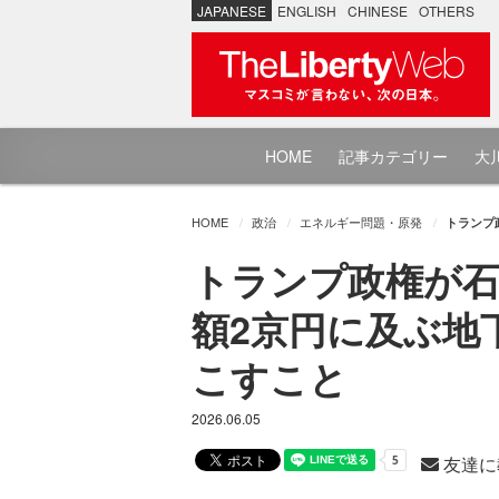
JAPANESE
ENGLISH
CHINESE
OTHERS
HOME
記事カテゴリー
大川
HOME
政治
エネルギー問題・原発
トランプ
トランプ政権が石
額2京円に及ぶ地
こすこと
2026.06.05
友達に