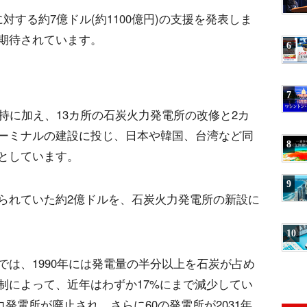
する約7億ドル(約1100億円)の支援を発表しま
期待されています。
6
7
持に加え、13カ所の石炭火力発電所の改修と2カ
ーミナルの建設に投じ、日本や韓国、台湾など同
8
としています。
9
られていた約2億ドルを、石炭火力発電所の新設に
10
は、1990年には発電量の半分以上を石炭が占め
制によって、近年はわずか17%にまで減少してい
火力発電所が廃止され、さらに60の発電所が2031年