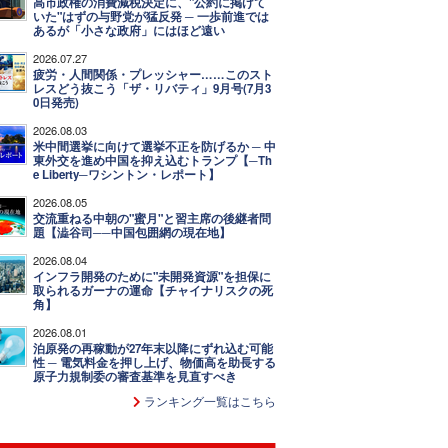
高市政権の消費減税決定に、"公約に掲げて
いた"はずの与野党が猛反発 ─ 一歩前進では
あるが「小さな政府」にはほど遠い
2026.07.27
疲労・人間関係・プレッシャー……このスト
レスどう抜こう「ザ・リバティ」9月号(7月3
0日発売)
2026.08.03
米中間選挙に向けて選挙不正を防げるか ─ 中
東外交を進め中国を抑え込むトランプ【─Th
e Liberty─ワシントン・レポート】
2026.08.05
交流重ねる中朝の"蜜月"と習主席の後継者問
題【澁谷司──中国包囲網の現在地】
2026.08.04
インフラ開発のために"未開発資源"を担保に
取られるガーナの運命【チャイナリスクの死
角】
2026.08.01
泊原発の再稼動が27年末以降にずれ込む可能
性 ─ 電気料金を押し上げ、物価高を助長する
原子力規制委の審査基準を見直すべき
ランキング一覧はこちら