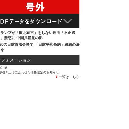
トランプが「敗北宣言」をしない理由「不正選
」疑惑に 中国共産党の影
20の日露首脳会談で 「日露平和条約」締結の決
断を
ンフォメーション
0.18
率引き上げに合わせた価格改定のお知らせ
一覧はこちら