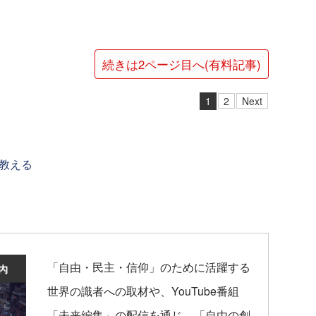
続きは2ページ目へ(有料記事)
1
2
Next
教える
「自由・民主・信仰」のために活躍する
世界の識者への取材や、YouTube番組
「未来編集」の配信を通じ、「自由の創