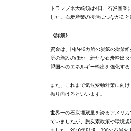
トランプ米大統領は4日、石炭産業に対
した。石炭産業の復活につながると
《詳細》
資金は、国内42カ所の炭鉱の操業維
所の新設のほか、新たな石炭輸出タ
盟国へのエネルギー輸出を強化する
また、これまで気候変動対策に向け
振り向けるといいます。
世界一の石炭埋蔵量を誇るアメリカで
ていましたが、脱炭素政策や環境規
ました。2010年以降、330の石炭