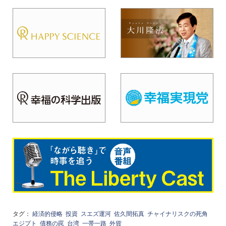
タグ：
経済的侵略
投資
スエズ運河
佐久間拓真
チャイナリスクの死角
エジプト
債務の罠
台湾
一帯一路
外貨