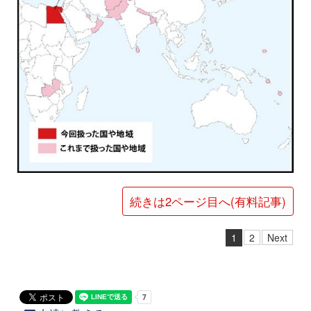
続きは2ページ目へ(有料記事)
1
2
Next