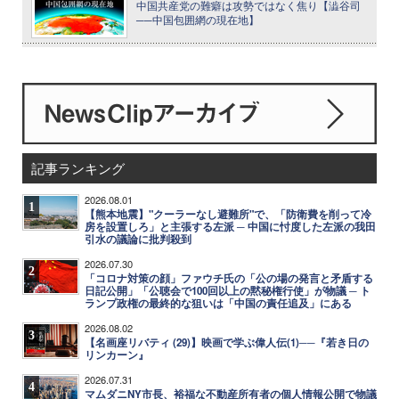
中国共産党の難癖は攻勢ではなく焦り【澁谷司
──中国包囲網の現在地】
記事ランキング
2026.08.01
1
【熊本地震】"クーラーなし避難所"で、「防衛費を削って冷
房を設置しろ」と主張する左派 ─ 中国に忖度した左派の我田
引水の議論に批判殺到
2026.07.30
2
「コロナ対策の顔」ファウチ氏の「公の場の発言と矛盾する
日記公開」「公聴会で100回以上の黙秘権行使」が物議 ─ ト
ランプ政権の最終的な狙いは「中国の責任追及」にある
2026.08.02
3
【名画座リバティ (29)】映画で学ぶ偉人伝(1)──『若き日の
リンカーン』
2026.07.31
4
マムダニNY市長、裕福な不動産所有者の個人情報公開で物議