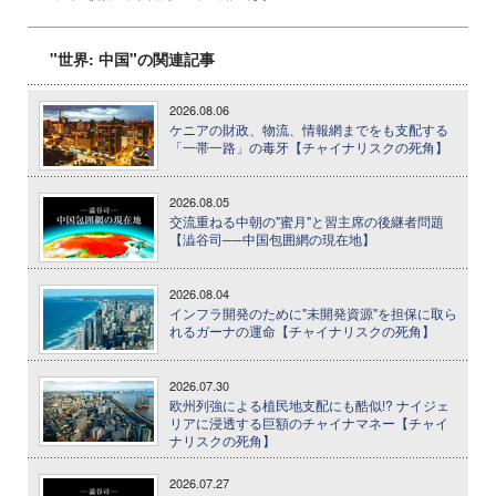
"世界: 中国"の関連記事
2026.08.06
ケニアの財政、物流、情報網までをも支配する
「一帯一路」の毒牙【チャイナリスクの死角】
2026.08.05
交流重ねる中朝の"蜜月"と習主席の後継者問題
【澁谷司──中国包囲網の現在地】
2026.08.04
インフラ開発のために"未開発資源"を担保に取ら
れるガーナの運命【チャイナリスクの死角】
2026.07.30
欧州列強による植民地支配にも酷似!? ナイジェ
リアに浸透する巨額のチャイナマネー【チャイ
ナリスクの死角】
2026.07.27