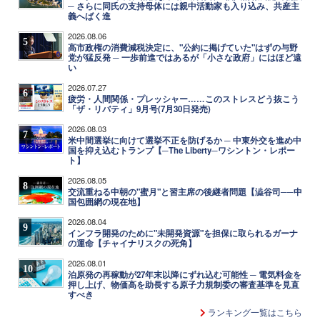
─ さらに同氏の支持母体には親中活動家も入り込み、共産主
義へばく進
2026.08.06
5
高市政権の消費減税決定に、"公約に掲げていた"はずの与野
党が猛反発 ─ 一歩前進ではあるが「小さな政府」にはほど遠
い
2026.07.27
6
疲労・人間関係・プレッシャー……このストレスどう抜こう
「ザ・リバティ」9月号(7月30日発売)
2026.08.03
7
米中間選挙に向けて選挙不正を防げるか ─ 中東外交を進め中
国を抑え込むトランプ【─The Liberty─ワシントン・レポー
ト】
2026.08.05
8
交流重ねる中朝の"蜜月"と習主席の後継者問題【澁谷司──中
国包囲網の現在地】
2026.08.04
9
インフラ開発のために"未開発資源"を担保に取られるガーナ
の運命【チャイナリスクの死角】
2026.08.01
10
泊原発の再稼動が27年末以降にずれ込む可能性 ─ 電気料金を
押し上げ、物価高を助長する原子力規制委の審査基準を見直
すべき
ランキング一覧はこちら