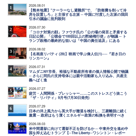
2026.08.01
1
【熊本地震】"クーラーなし避難所"で、「防衛費を削って冷
房を設置しろ」と主張する左派 ─ 中国に忖度した左派の我田
引水の議論に批判殺到
2026.07.30
2
「コロナ対策の顔」ファウチ氏の「公の場の発言と矛盾する
日記公開」「公聴会で100回以上の黙秘権行使」が物議 ─ ト
ランプ政権の最終的な狙いは「中国の責任追及」にある
2026.08.02
3
【名画座リバティ (29)】映画で学ぶ偉人伝(1)──『若き日の
リンカーン』
2026.07.31
4
マムダニNY市長、裕福な不動産所有者の個人情報公開で物議
─ さらに同氏の支持母体には親中活動家も入り込み、共産主
義へばく進
2026.07.27
5
疲労・人間関係・プレッシャー……このストレスどう抜こう
「ザ・リバティ」9月号(7月30日発売)
2026.07.29
6
日本の洋上風力から英大手が撤退を検討し、三菱離脱に続く
激震 ─ 政府はもう潔くエネルギー政策の転換を表明すべき
2026.08.03
7
米中間選挙に向けて選挙不正を防げるか ─ 中東外交を進め中
国を抑え込むトランプ【─The Liberty─ワシントン・レポー