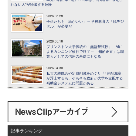
れない人"が続出する危険
2026.05.28
子供たちも「紙がいい」 ─ 学校教育の「脱デジ
タル」が必要だ
2026.05.16
プリンストン大学伝統の「無監督試験」、AIに
よるカンニング横行で終了 ─ 「知的正直」は職
業人としての信用の基礎にもなる
2026.04.30
私大の統廃合や定員削減をめぐり「4割削減案」
が浮上するも、そもそも政府が大学を支配する
補助金システムに問題がある
記事ランキング