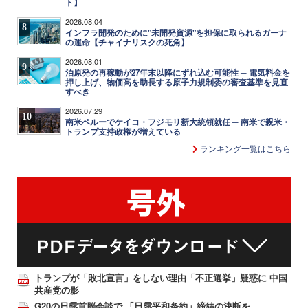
ト】
2026.08.04
8
インフラ開発のために"未開発資源"を担保に取られるガーナ
の運命【チャイナリスクの死角】
2026.08.01
9
泊原発の再稼動が27年末以降にずれ込む可能性 ─ 電気料金を
押し上げ、物価高を助長する原子力規制委の審査基準を見直
すべき
2026.07.29
10
南米ペルーでケイコ・フジモリ新大統領就任 ─ 南米で親米・
トランプ支持政権が増えている
ランキング一覧はこちら
トランプが「敗北宣言」をしない理由「不正選挙」疑惑に 中国
共産党の影
G20の日露首脳会談で 「日露平和条約」締結の決断を