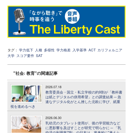
タグ：
学力低下
人種
多様性
学力格差
入学基準
ACT
カリフォルニア
大学
スコア要件
SAT
"社会: 教育"の関連記事
2026.07.18
教育委員会・国立・私立学校の約9割が「教科書
は紙とデジタルの併用希望」との調査結果 ─ 急
速なデジタル化がとん挫した北欧に学び、紙重
視を進めるべき
2026.06.30
乳幼児のタブレット使用が、後の学習能力など
に悪影響を及ぼすことが研究で明らかに ─ 「乳
幼児の利用率7割」の日本は、将来的に"考えら