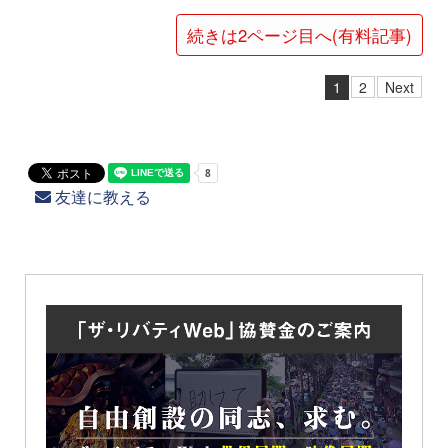
続きは2ページ目へ(有料記事)
1
2
Next
友達に教える