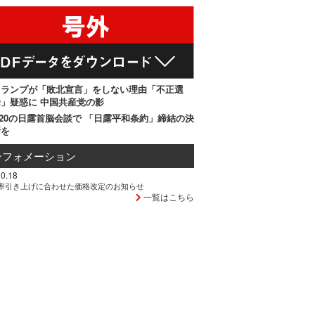
トランプが「敗北宣言」をしない理由「不正選
」疑惑に 中国共産党の影
20の日露首脳会談で 「日露平和条約」締結の決
断を
ンフォメーション
0.18
率引き上げに合わせた価格改定のお知らせ
一覧はこちら