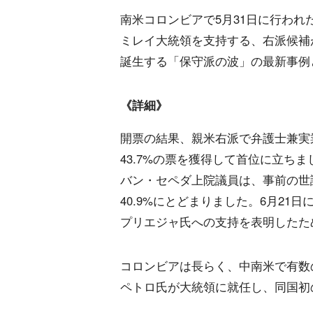
南米コロンビアで5月31日に行わ
ミレイ大統領を支持する、右派候補
誕生する「保守派の波」の最新事例
《詳細》
開票の結果、親米右派で弁護士兼実
43.7%の票を獲得して首位に立ち
バン・セペダ上院議員は、事前の世
40.9%にとどまりました。6月2
プリエジャ氏への支持を表明したた
コロンビアは長らく、中南米で有数の
ペトロ氏が大統領に就任し、同国初