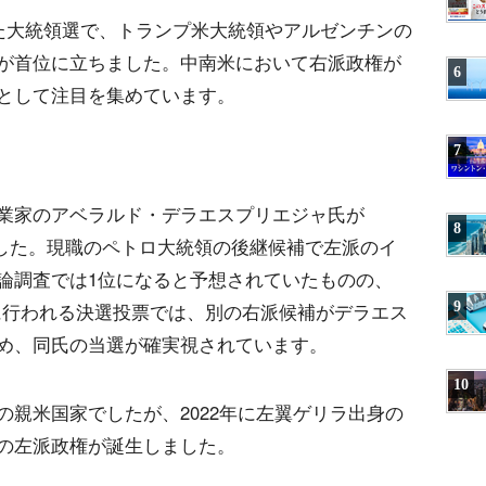
れた大統領選で、トランプ米大統領やアルゼンチンの
が首位に立ちました。中南米において右派政権が
6
として注目を集めています。
7
業家のアベラルド・デラエスプリエジャ氏が
8
ました。現職のペトロ大統領の後継候補で左派のイ
論調査では1位になると予想されていたものの、
9
1日に行われる決選投票では、別の右派候補がデラエス
め、同氏の当選が確実視されています。
10
親米国家でしたが、2022年に左翼ゲリラ出身の
の左派政権が誕生しました。