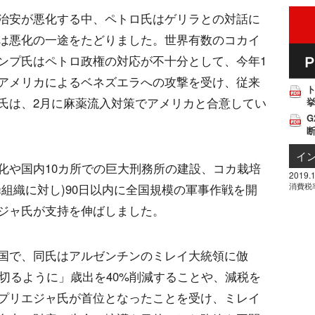
治安が悪化する中、ペトロ氏はゲリラとの対話に
は悪化の一途をたどりました。世界有数のコカイ
ンプ氏はペトロ政権の対応が不十分として、今年1
アメリカによるベネズエラへの攻撃を受け、従来
氏は、2月に麻薬流入対策でアメリカと合意してい
挙
G
イ
化や国内10カ所での巨大刑務所の建設、コカ栽培
2019.1
消費税
組織に対し)90日以内に全国規模の軍事作戦を開
ジャ氏が支持を伸ばしました。
国で、同氏はアルゼンチンのミレイ大統領に倣
で切るように」歳出を40%削減することや、減税を
プリエジャ氏が首位となったことを受け、ミレイ