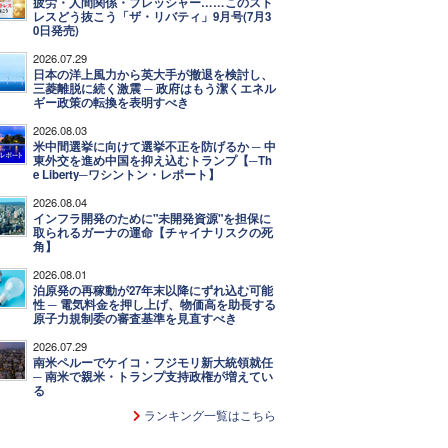
疲労・人間関係・プレッシャー……このスト
レスどう抜こう「ザ・リバティ」9月号(7月3
0日発売)
2026.07.29
日本の洋上風力から英大手が撤退を検討し、
三菱離脱に続く激震 ─ 政府はもう潔くエネル
ギー政策の転換を表明すべき
2026.08.03
米中間選挙に向けて選挙不正を防げるか ─ 中
東外交を進め中国を抑え込むトランプ【─Th
e Liberty─ワシントン・レポート】
2026.08.04
インフラ開発のために"未開発資源"を担保に
取られるガーナの運命【チャイナリスクの死
角】
2026.08.01
泊原発の再稼動が27年末以降にずれ込む可能
性 ─ 電気料金を押し上げ、物価高を助長する
原子力規制委の審査基準を見直すべき
2026.07.29
南米ペルーでケイコ・フジモリ新大統領就任
─ 南米で親米・トランプ支持政権が増えてい
る
ランキング一覧はこちら