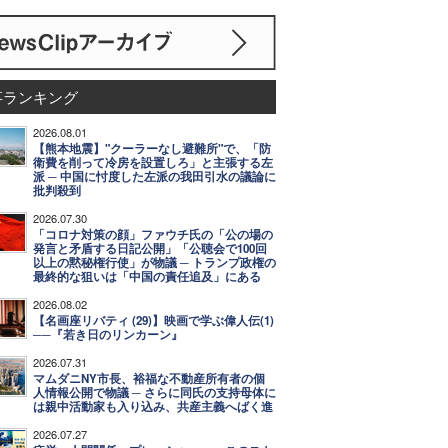
事ランキング
2026.08.01
【熊本地震】"クーラーなし避難所"で、「防
衛費を削って冷房を設置しろ」と主張する左
派 ─ 中国に忖度した左派の我田引水の議論に
批判殺到
2026.07.30
「コロナ対策の顔」ファウチ氏の「公の場の
発言と矛盾する日記公開」「公聴会で100回
以上の黙秘権行使」が物議 ─ トランプ政権の
最終的な狙いは「中国の責任追及」にある
2026.08.02
【名画座リバティ (29)】映画で学ぶ偉人伝(1)
──『若き日のリンカーン』
2026.07.31
マムダニNY市長、裕福な不動産所有者の個
人情報公開で物議 ─ さらに同氏の支持母体に
は親中活動家も入り込み、共産主義へばく進
2026.07.27