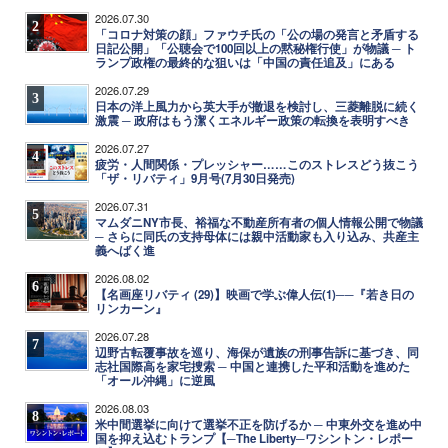
2026.07.30
2
「コロナ対策の顔」ファウチ氏の「公の場の発言と矛盾する
日記公開」「公聴会で100回以上の黙秘権行使」が物議 ─ ト
ランプ政権の最終的な狙いは「中国の責任追及」にある
2026.07.29
3
日本の洋上風力から英大手が撤退を検討し、三菱離脱に続く
激震 ─ 政府はもう潔くエネルギー政策の転換を表明すべき
2026.07.27
4
疲労・人間関係・プレッシャー……このストレスどう抜こう
「ザ・リバティ」9月号(7月30日発売)
2026.07.31
5
マムダニNY市長、裕福な不動産所有者の個人情報公開で物議
─ さらに同氏の支持母体には親中活動家も入り込み、共産主
義へばく進
2026.08.02
6
【名画座リバティ (29)】映画で学ぶ偉人伝(1)──『若き日の
リンカーン』
2026.07.28
7
辺野古転覆事故を巡り、海保が遺族の刑事告訴に基づき、同
志社国際高を家宅捜索 ─ 中国と連携した平和活動を進めた
「オール沖縄」に逆風
2026.08.03
8
米中間選挙に向けて選挙不正を防げるか ─ 中東外交を進め中
国を抑え込むトランプ【─The Liberty─ワシントン・レポー