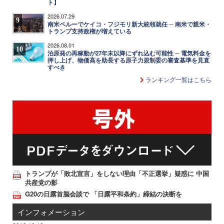
ト】
2026.07.29
9
南米ペルーでケイコ・フジモリ新大統領就任 ─ 南米で親米・
トランプ支持政権が増えている
2026.08.01
10
泊原発の再稼動が27年末以降にずれ込む可能性 ─ 電気料金を
押し上げ、物価高を助長する原子力規制委の審査基準を見直
すべき
ランキング一覧はこちら
トランプが「敗北宣言」をしない理由「不正選挙」疑惑に 中国
共産党の影
G20の日露首脳会談で 「日露平和条約」締結の決断を
インフォメーション