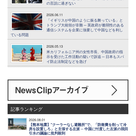
の言説に過ぎない
2026.06.11
「イギリスが中国のように振る舞っている」と
トランプ大統領が非難 ─ 英政府が脆弱性のある
通信システムを企業に強要して中国などを利し
ている問題
2026.05.13
米カリフォルニア州の女性市長、中国政府の指
示を受けた工作活動の疑いで訴追 ─ 日本もスパ
イ防止法制定などを急げ
記事ランキング
2026.08.01
1
【熊本地震】"クーラーなし避難所"で、「防衛費を削って冷
房を設置しろ」と主張する左派 ─ 中国に忖度した左派の我田
引水の議論に批判殺到