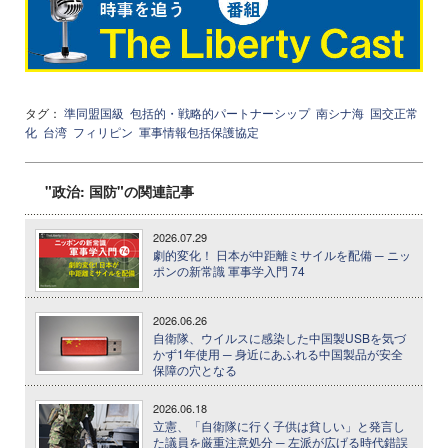
タグ：
準同盟国級
包括的・戦略的パートナーシップ
南シナ海
国交正常
化
台湾
フィリピン
軍事情報包括保護協定
"政治: 国防"の関連記事
2026.07.29
劇的変化！ 日本が中距離ミサイルを配備 ─ ニッ
ポンの新常識 軍事学入門 74
2026.06.26
自衛隊、ウイルスに感染した中国製USBを気づ
かず1年使用 ─ 身近にあふれる中国製品が安全
保障の穴となる
2026.06.18
立憲、「自衛隊に行く子供は貧しい」と発言し
た議員を厳重注意処分 ─ 左派が広げる時代錯誤