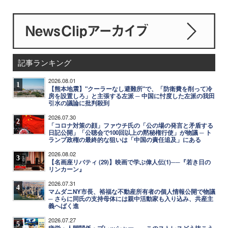
記事ランキング
2026.08.01
1
【熊本地震】"クーラーなし避難所"で、「防衛費を削って冷
房を設置しろ」と主張する左派 ─ 中国に忖度した左派の我田
引水の議論に批判殺到
2026.07.30
2
「コロナ対策の顔」ファウチ氏の「公の場の発言と矛盾する
日記公開」「公聴会で100回以上の黙秘権行使」が物議 ─ ト
ランプ政権の最終的な狙いは「中国の責任追及」にある
2026.08.02
3
【名画座リバティ (29)】映画で学ぶ偉人伝(1)──『若き日の
リンカーン』
2026.07.31
4
マムダニNY市長、裕福な不動産所有者の個人情報公開で物議
─ さらに同氏の支持母体には親中活動家も入り込み、共産主
義へばく進
2026.07.27
5