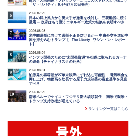
疲労・人間関係・プレッシャー……このストレスどう抜こう
「ザ・リバティ」9月号(7月30日発売)
2026.07.29
6
日本の洋上風力から英大手が撤退を検討し、三菱離脱に続く
激震 ─ 政府はもう潔くエネルギー政策の転換を表明すべき
2026.08.03
7
米中間選挙に向けて選挙不正を防げるか ─ 中東外交を進め中
国を抑え込むトランプ【─The Liberty─ワシントン・レポー
ト】
2026.08.04
8
インフラ開発のために"未開発資源"を担保に取られるガーナ
の運命【チャイナリスクの死角】
2026.08.01
9
泊原発の再稼動が27年末以降にずれ込む可能性 ─ 電気料金を
押し上げ、物価高を助長する原子力規制委の審査基準を見直
すべき
2026.07.29
10
南米ペルーでケイコ・フジモリ新大統領就任 ─ 南米で親米・
トランプ支持政権が増えている
ランキング一覧はこちら