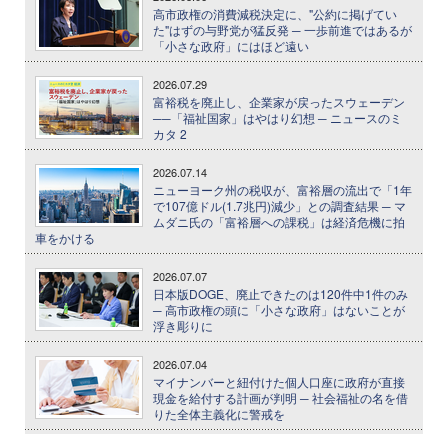
高市政権の消費減税決定に、"公約に掲げてい
た"はずの与野党が猛反発 ─ 一歩前進ではあるが
「小さな政府」にはほど遠い
2026.07.29
富裕税を廃止し、企業家が戻ったスウェーデン
──「福祉国家」はやはり幻想 ─ ニュースのミ
カタ 2
2026.07.14
ニューヨーク州の税収が、富裕層の流出で「1年
で107億ドル(1.7兆円)減少」との調査結果 ─ マ
ムダニ氏の「富裕層への課税」は経済危機に拍
車をかける
2026.07.07
日本版DOGE、廃止できたのは120件中1件のみ
─ 高市政権の頭に「小さな政府」はないことが
浮き彫りに
2026.07.04
マイナンバーと紐付けた個人口座に政府が直接
現金を給付する計画が判明 ─ 社会福祉の名を借
りた全体主義化に警戒を