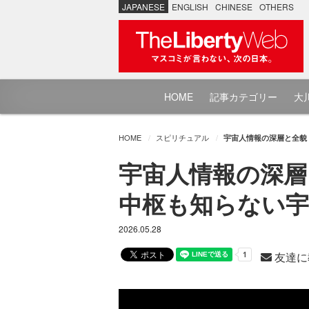
JAPANESE
ENGLISH
CHINESE
OTHERS
HOME
記事カテゴリー
大川
HOME
スピリチュアル
宇宙人情報の深層と全貌 U
宇宙人情報の深層と全
中枢も知らない宇
2026.05.28
友達に