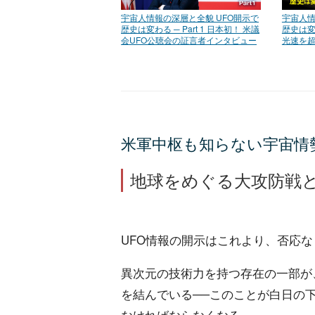
宇宙人情報の深層と全貌 UFO開示で
宇宙人情
歴史は変わる ─ Part 1 日本初！ 米議
歴史は変わ
会UFO公聴会の証言者インタビュー
光速を
米軍中枢も知らない宇宙情
地球をめぐる大攻防戦
UFO情報の開示はこれより、否応
異次元の技術力を持つ存在の一部が
を結んでいる──このことが白日の下
なければならなくなる。