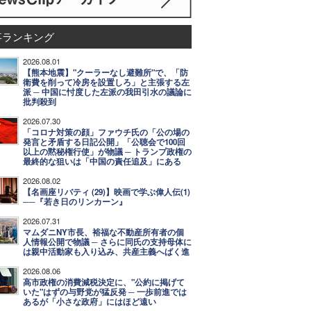
事ランキング
2026.08.01
【熊本地震】"クーラーなし避難所"で、「防
衛費を削って冷房を設置しろ」と主張する左
派 ─ 中国に忖度した左派の我田引水の議論に
批判殺到
2026.07.30
「コロナ対策の顔」ファウチ氏の「公の場の
発言と矛盾する日記公開」「公聴会で100回
以上の黙秘権行使」が物議 ─ トランプ政権の
最終的な狙いは「中国の責任追及」にある
2026.08.02
【名画座リバティ (29)】映画で学ぶ偉人伝(1)
──『若き日のリンカーン』
2026.07.31
マムダニNY市長、裕福な不動産所有者の個
人情報公開で物議 ─ さらに同氏の支持母体に
は親中活動家も入り込み、共産主義へばく進
2026.08.06
高市政権の消費減税決定に、"公約に掲げて
いた"はずの与野党が猛反発 ─ 一歩前進では
あるが「小さな政府」にはほど遠い