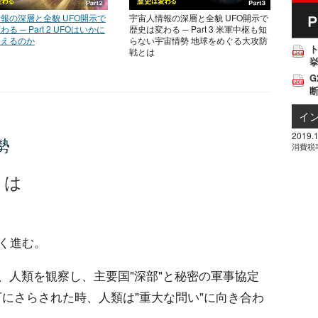
報の深層と全貌 UFO開示で
宇宙人情報の深層と全貌 UFO開示で
る ─ Part 2 UFOはいかに
歴史は変わる ─ Part 3 米軍中枢も知
超えるのか
らない宇宙情勢 地球をめぐる大攻防
戦とは
挙
G
イ
2019.1
勢
消費税
とは
なく進む。
、人類を観察し、主要国"深部"と秘密の軍事協定
にさらされた時、人類は"重大な問い"に向き合わ