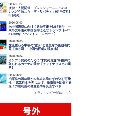
2026.07.27
疲労・人間関係・プレッシャー……このスト
レスどう抜こう「ザ・リバティ」9月号(7月3
0日発売)
2026.08.03
米中間選挙に向けて選挙不正を防げるか ─ 中
東外交を進め中国を抑え込むトランプ【─Th
e Liberty─ワシントン・レポート】
2026.08.05
交流重ねる中朝の"蜜月"と習主席の後継者問
題【澁谷司──中国包囲網の現在地】
2026.08.04
インフラ開発のために"未開発資源"を担保に
取られるガーナの運命【チャイナリスクの死
角】
2026.08.01
泊原発の再稼動が27年末以降にずれ込む可能
性 ─ 電気料金を押し上げ、物価高を助長する
原子力規制委の審査基準を見直すべき
ランキング一覧はこちら