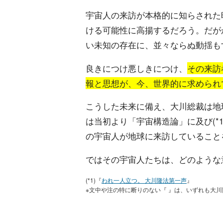
宇宙人の来訪が本格的に知らされた
ける可能性に高揚するだろう。だが
い未知の存在に、並々ならぬ動揺も
良きにつけ悪しきにつけ、
その来訪
報と思想が、今、世界的に求められ
こうした未来に備え、大川総裁は地
は当初より「宇宙構造論」に及び(*
の宇宙人が地球に来訪していること
ではその宇宙人たちは、どのような
(*1)『
われ一人立つ。 大川隆法第一声
』
※文中や注の特に断りのない『 』は、いずれも大