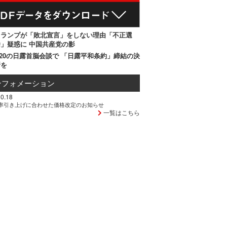
トランプが「敗北宣言」をしない理由「不正選
」疑惑に 中国共産党の影
20の日露首脳会談で 「日露平和条約」締結の決
断を
ンフォメーション
0.18
率引き上げに合わせた価格改定のお知らせ
一覧はこちら