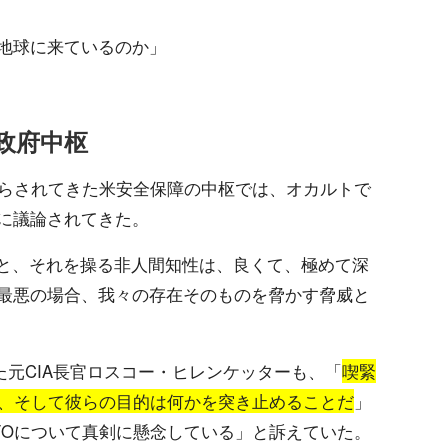
地球に来ているのか」
政府中枢
知らされてきた米安全保障の中枢では、オカルトで
に議論されてきた。
Pと、それを操る非人間知性は、良くて、極めて深
最悪の場合、我々の存在そのものを脅かす脅威と
ねた元CIA長官ロスコー・ヒレンケッターも、「
喫緊
か、そして彼らの目的は何かを突き止めることだ
」
FOについて真剣に懸念している」と訴えていた。