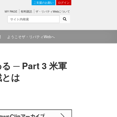
ご支援のお願い
ログイン
MY PAGE
有料購読
ザ・リバティWebについて
問
ようこそザ・リバティWebへ
 Part 3 米軍
戦とは