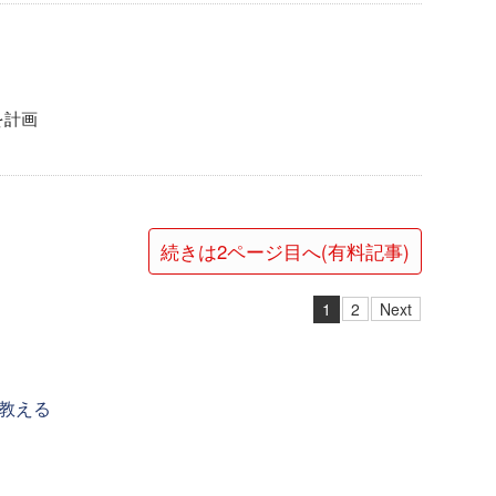
を計画
続きは2ページ目へ(有料記事)
1
2
Next
教える