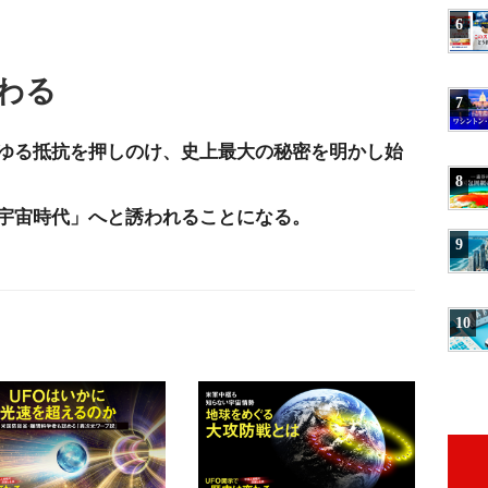
6
わる
7
ゆる抵抗を押しのけ、史上最大の秘密を明かし始
8
宇宙時代」へと誘われることになる。
9
10