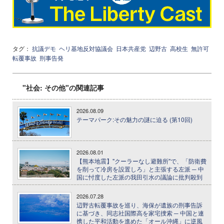
タグ：
抗議デモ
ヘリ基地反対協議会
日本共産党
辺野古
高校生
無許可
転覆事故
刑事告発
"社会: その他"の関連記事
2026.08.09
テーマパーク:その魅力の謎に迫る (第10回)
2026.08.01
【熊本地震】"クーラーなし避難所"で、「防衛費
を削って冷房を設置しろ」と主張する左派 ─ 中
国に忖度した左派の我田引水の議論に批判殺到
2026.07.28
辺野古転覆事故を巡り、海保が遺族の刑事告訴
に基づき、同志社国際高を家宅捜索 ─ 中国と連
携した平和活動を進めた「オール沖縄」に逆風