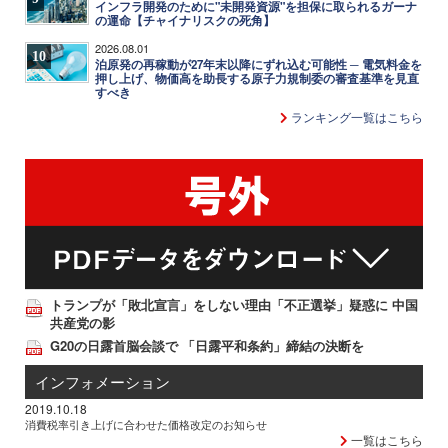
インフラ開発のために"未開発資源"を担保に取られるガーナ
の運命【チャイナリスクの死角】
2026.08.01
10
泊原発の再稼動が27年末以降にずれ込む可能性 ─ 電気料金を
押し上げ、物価高を助長する原子力規制委の審査基準を見直
すべき
ランキング一覧はこちら
トランプが「敗北宣言」をしない理由「不正選挙」疑惑に 中国
共産党の影
G20の日露首脳会談で 「日露平和条約」締結の決断を
インフォメーション
2019.10.18
消費税率引き上げに合わせた価格改定のお知らせ
一覧はこちら