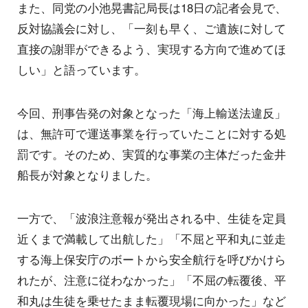
また、同党の小池晃書記局長は18日の記者会見で、
反対協議会に対し、「一刻も早く、ご遺族に対して
直接の謝罪ができるよう、実現する方向で進めてほ
しい」と語っています。
今回、刑事告発の対象となった「海上輸送法違反」
は、無許可で運送事業を行っていたことに対する処
罰です。そのため、実質的な事業の主体だった金井
船長が対象となりました。
一方で、「波浪注意報が発出される中、生徒を定員
近くまで満載して出航した」「不屈と平和丸に並走
する海上保安庁のボートから安全航行を呼びかけら
れたが、注意に従わなかった」「不屈の転覆後、平
和丸は生徒を乗せたまま転覆現場に向かった」など