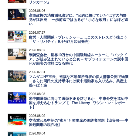
リンカーン』
2026.08.06
3
高市政権の消費減税決定に、"公約に掲げていた"はずの与野
党が猛反発 ─ 一歩前進ではあるが「小さな政府」にはほど遠
い
2026.07.27
4
疲労・人間関係・プレッシャー……このストレスどう抜こう
「ザ・リバティ」9月号(7月30日発売)
2026.08.07
5
米調査会社、世界10万台の中国製無線ルーターに「バックド
ア」が組み込まれていると公表 ─ サプライチェーンの脱中国
化が顧客の信頼になる時代
2026.07.31
6
マムダニNY市長、裕福な不動産所有者の個人情報公開で物議
─ さらに同氏の支持母体には親中活動家も入り込み、共産主
義へばく進
2026.08.03
7
米中間選挙に向けて選挙不正を防げるか ─ 中東外交を進め中
国を抑え込むトランプ【─The Liberty─ワシントン・レポー
ト】
2026.08.05
8
交流重ねる中朝の"蜜月"と習主席の後継者問題【澁谷司──中
国包囲網の現在地】
2026.08.04
9