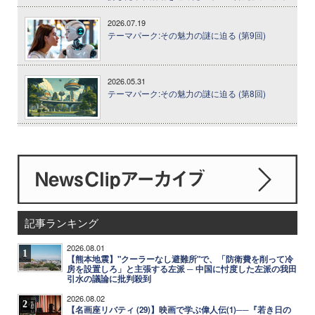
2026.07.19
テーマパーク:その魅力の謎に迫る (第9回)
2026.05.31
テーマパーク:その魅力の謎に迫る (第8回)
記事ランキング
2026.08.01
1
【熊本地震】"クーラーなし避難所"で、「防衛費を削って冷
房を設置しろ」と主張する左派 ─ 中国に忖度した左派の我田
引水の議論に批判殺到
2026.08.02
2
【名画座リバティ (29)】映画で学ぶ偉人伝(1)──『若き日の