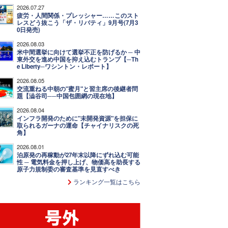
2026.07.27
疲労・人間関係・プレッシャー……このスト
レスどう抜こう「ザ・リバティ」9月号(7月3
0日発売)
2026.08.03
米中間選挙に向けて選挙不正を防げるか ─ 中
東外交を進め中国を抑え込むトランプ【─Th
e Liberty─ワシントン・レポート】
2026.08.05
交流重ねる中朝の"蜜月"と習主席の後継者問
題【澁谷司──中国包囲網の現在地】
2026.08.04
インフラ開発のために"未開発資源"を担保に
取られるガーナの運命【チャイナリスクの死
角】
2026.08.01
泊原発の再稼動が27年末以降にずれ込む可能
性 ─ 電気料金を押し上げ、物価高を助長する
原子力規制委の審査基準を見直すべき
ランキング一覧はこちら