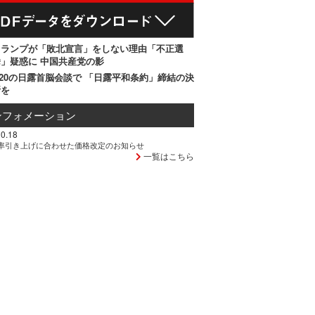
トランプが「敗北宣言」をしない理由「不正選
」疑惑に 中国共産党の影
20の日露首脳会談で 「日露平和条約」締結の決
断を
ンフォメーション
0.18
率引き上げに合わせた価格改定のお知らせ
一覧はこちら