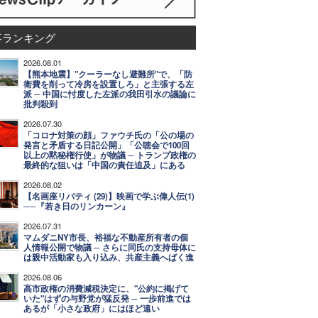
事ランキング
2026.08.01
【熊本地震】"クーラーなし避難所"で、「防
衛費を削って冷房を設置しろ」と主張する左
派 ─ 中国に忖度した左派の我田引水の議論に
批判殺到
2026.07.30
「コロナ対策の顔」ファウチ氏の「公の場の
発言と矛盾する日記公開」「公聴会で100回
以上の黙秘権行使」が物議 ─ トランプ政権の
最終的な狙いは「中国の責任追及」にある
2026.08.02
【名画座リバティ (29)】映画で学ぶ偉人伝(1)
──『若き日のリンカーン』
2026.07.31
マムダニNY市長、裕福な不動産所有者の個
人情報公開で物議 ─ さらに同氏の支持母体に
は親中活動家も入り込み、共産主義へばく進
2026.08.06
高市政権の消費減税決定に、"公約に掲げて
いた"はずの与野党が猛反発 ─ 一歩前進では
あるが「小さな政府」にはほど遠い