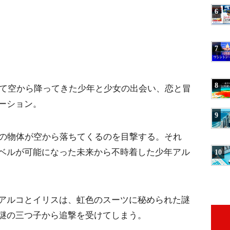
6
7
8
えて空から降ってきた少年と少女の出会い、恋と冒
ーション。
9
色の物体が空から落ちてくるのを目撃する。それ
ベルが可能になった未来から不時着した少年アル
10
アルコとイリスは、虹色のスーツに秘められた謎
謎の三つ子から追撃を受けてしまう。