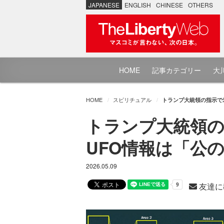
JAPANESE
ENGLISH
CHINESE
OTHERS
HOME
記事カテゴリー
大川
HOME
スピリチュアル
トランプ大統領の指示で米
トランプ大統領の
UFO情報は「公
2026.05.09
友達に