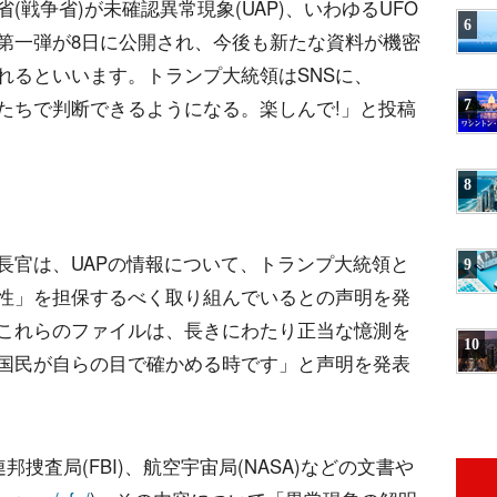
戦争省)が未確認異常現象(UAP)、いわゆるUFO
6
第一弾が8日に公開され、今後も新たな資料が機密
れるといいます。トランプ大統領はSNSに、
たちで判断できるようになる。楽しんで!」と投稿
7
8
長官は、UAPの情報について、トランプ大統領と
9
性」を担保するべく取り組んでいるとの声明を発
これらのファイルは、長きにわたり正当な憶測を
10
国民が自らの目で確かめる時です」と声明を発表
捜査局(FBI)、航空宇宙局(NASA)などの文書や