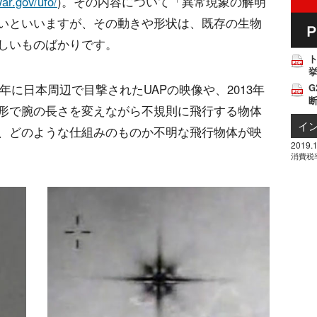
ar.gov/ufo/
)。その内容について「異常現象の解明
いといいますが、その動きや形状は、既存の生物
しいものばかりです。
挙
3年に日本周辺で目撃されたUAPの映像や、2013年
G
形で腕の長さを変えながら不規則に飛行する物体
イ
、どのような仕組みのものか不明な飛行物体が映
2019.1
消費税